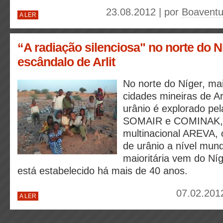
23.08.2012 | por
Boaventu
A LER
“A radiação silenciosa" no norte do N
escândalo de Arlit
No norte do Níger, ma
cidades mineiras de Ar
urânio é explorado pe
SOMAIR e COMINAK, a
multinacional AREVA, 
de urânio a nível mund
maioritária vem do Ní
está estabelecido há mais de 40 anos.
07.02.201
A LER