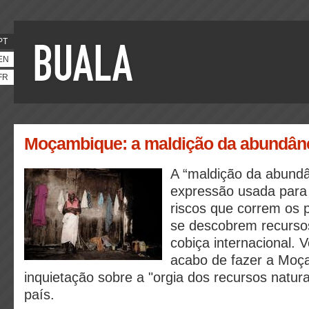
PT
EN
FR
Moçambique: a maldição da abundân
A “maldição da abund
expressão usada para 
riscos que correm os 
se descobrem recursos
cobiça internacional. V
acabo de fazer a Mo
inquietação sobre a "orgia dos recursos natur
país.