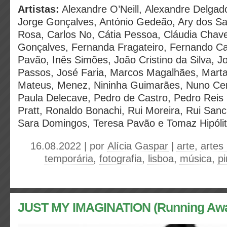
Artistas:
Alexandre O’Neill, Alexandre Delgado
Jorge Gonçalves, António Gedeão, Ary dos Sa
Rosa, Carlos No, Cátia Pessoa, Cláudia Chav
Gonçalves, Fernanda Fragateiro, Fernando Ca
Pavão, Inês Simões, João Cristino da Silva, J
Passos, José Faria, Marcos Magalhães, Marta
Mateus, Menez, Nininha Guimarães, Nuno Cer
Paula Delecave, Pedro de Castro, Pedro Reis
Pratt, Ronaldo Bonachi, Rui Moreira, Rui San
Sara Domingos, Teresa Pavão e Tomaz Hipólit
16.08.2022 | por
Alícia Gaspar
|
arte
,
artes 
temporária
,
fotografia
,
lisboa
,
música
,
pi
JUST MY IMAGINATION (Running Awa