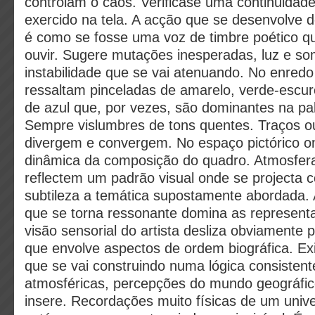
controlam o caos. Verificase uma continuida
exercido na tela. A acção que se desenvolve 
é como se fosse uma voz de timbre poético qu
ouvir. Sugere mutações inesperadas, luz e so
instabilidade que se vai atenuando. No enredo
ressaltam pinceladas de amarelo, verde-escur
de azul que, por vezes, são dominantes na pa
Sempre vislumbres de tons quentes. Traços o
divergem e convergem. No espaço pictórico o
dinâmica da composição do quadro. Atmosfera
reflectem um padrão visual onde se projecta
subtileza a temática supostamente abordada. 
que se torna ressonante domina as representa
visão sensorial do artista desliza obviamente
que envolve aspectos de ordem biográfica. Ex
que se vai construindo numa lógica consisten
atmosféricas, percepções do mundo geográfico
insere. Recordações muito físicas de um uni