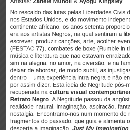
Artistas:
Zanele Muholi
&
Ayogu Kingsley
No rescaldo das lutas pelas Liberdades Civis 
nos Estados Unidos, e do movimento indepen
continente africano, os anos setenta proporc
era aos artistas Negros, na qual sentiram a li
escrever, produzir canções, arte, acolher eve
(FESTAC 77), combates de boxe (Rumble in th
música e literatura que não estavam enraizad
sim na alegria, no amor, na diversão, e na fa
deixar de abordar, de modo subtil, as injustiças
dentro – uma experiência intra-negra e não em
por assim dizer. Esta ideia de Negritude pós-
recuperada na
cultura visual contemporâne
Retrato Negro
. A Negritude passou da angústi
realidade natural, imaginação, aspiração, fant
nostalgia. Encontramo-nos num momento de n
fragmentos do passado, que guia e alimenta o
desperta a imaginação.
Just My Imagination