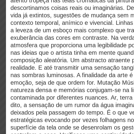
atento tropeça nas teias cromáticas da pintur
descortinamos coisas reais ou imaginárias. De
vida já extintos, sugestões de mudança sem
contexto temporal, anímico e vivencial. Linh
a leveza de um esboço mais complexo que tr
exuberância das cores em contraste. Na ver
atmosfera que proporciona uma legibilidade p
nas ideias que o artista tinha em mente quand
composição aleatória. Um abstracto atraente
realidade. E até transmitir uma sensação tang
nas sombras luminosas. A finalidade da arte é
emoção, seja de que ordem for. Mutação Mús
natureza densa e memórias conjugam-se na 
contaminada por diferentes nuances. Ar, terra
dito, a sensação de um rumor da água imagina
deixados pela passagem do tempo. É o que vej
estratégicas evocando por vezes folhagens 
superfície da tela onde se desenrolam os ges