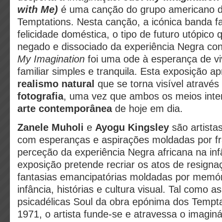
with Me)
é uma canção do grupo americano d
Temptations. Nesta canção, a icónica banda f
felicidade doméstica, o tipo de futuro utópico 
negado e dissociado da experiência Negra c
My Imagination
foi uma ode à esperança de v
familiar simples e tranquila. Esta exposição 
realismo natural
que se torna visível atravé
fotografia
, uma vez que ambos os meios int
arte contemporânea
de hoje em dia.
Zanele Muholi
e
Ayogu Kingsley
são artist
com esperanças e aspirações moldadas por f
perceção da experiência Negra africana na inf
exposição pretende recriar os atos de resigna
fantasias emancipatórias moldadas por memó
infância, histórias e cultura visual. Tal como a
psicadélicas Soul da obra epónima dos Tempt
1971, o artista funde-se e atravessa o imaginá