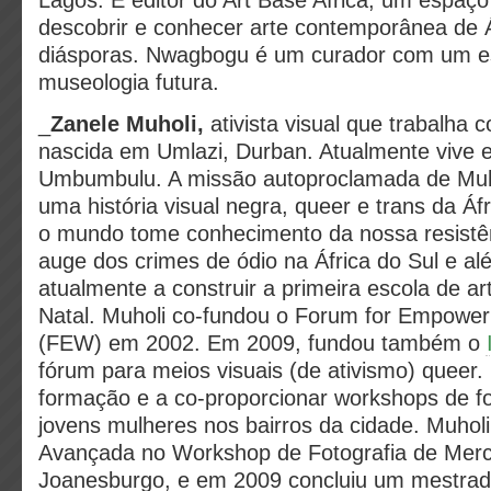
Lagos. É editor do Art Base Africa, um espaço 
descobrir e conhecer arte contemporânea de Á
diásporas. Nwagbogu é um curador com um es
museologia futura.
_
Zanele Muholi,
ativista visual que trabalha c
nascida em Umlazi, Durban. Atualmente vive 
Umbumbulu. A missão autoproclamada de Muho
uma história visual negra, queer e trans da Áf
o mundo tome conhecimento da nossa resistên
auge dos crimes de ódio na África do Sul e alé
atualmente a construir a primeira escola de 
Natal. Muholi co-fundou o Forum for Empow
(FEW) em 2002. Em 2009, fundou também o
fórum para meios visuais (de ativismo) queer.
formação e a co-proporcionar workshops de fo
jovens mulheres nos bairros da cidade. Muholi
Avançada no Workshop de Fotografia de Me
Joanesburgo, e em 2009 concluiu um mestr