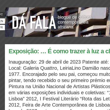
PT
blogue de cultura
EN
contemporânea
africana
FR
Exposição: … É como trazer à luz a c
Inauguração: 29 de abril de 2023 Patente até:
Local: Galeria Quattro, LeiriaLino Damião n
1977. Encorajado pelo seu pai, começou muit
pintar, tendo recebido o seu primeiro prémio 
Pintura na União Nacional de Artistas Plástico
em várias exposições individuais e coletivas:
Lisboa” 2012, I Festival Literário “Rota das L
2012, Feira de Arte Contemporânea de Lisboa 