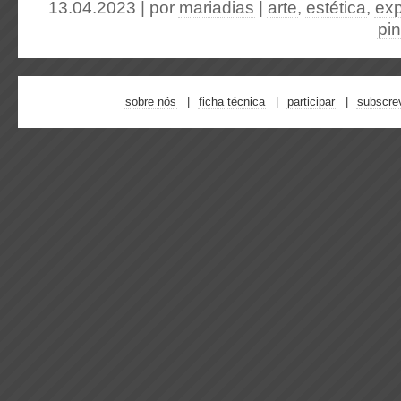
13.04.2023 | por
mariadias
|
arte
,
estética
,
exp
pin
sobre nós
ficha técnica
participar
subscre