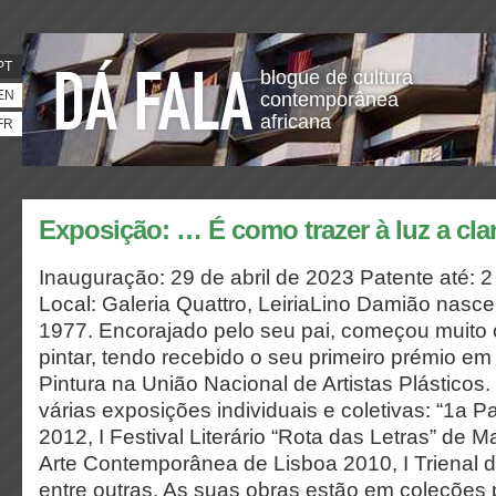
PT
blogue de cultura
EN
contemporânea
africana
FR
Exposição: … É como trazer à luz a cla
Inauguração: 29 de abril de 2023 Patente até: 
Local: Galeria Quattro, LeiriaLino Damião nas
1977. Encorajado pelo seu pai, começou muito
pintar, tendo recebido o seu primeiro prémio em
Pintura na União Nacional de Artistas Plásticos
várias exposições individuais e coletivas: “1a 
2012, I Festival Literário “Rota das Letras” de 
Arte Contemporânea de Lisboa 2010, I Trienal 
entre outras. As suas obras estão em coleções 