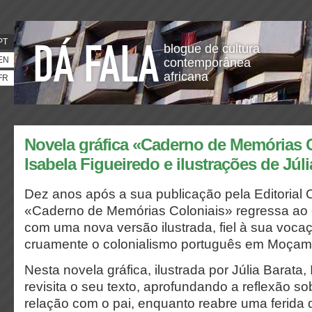
PT
blogue de cultura
EN
contemporânea
africana
FR
Novela gráfica «Caderno de Memórias C
Isabela Figueiredo e ilustrações de Júli
Dez anos após a sua publicação pela Editorial
«Caderno de Memórias Coloniais» regressa ao 
com uma nova versão ilustrada, fiel à sua voca
cruamente o colonialismo português em Moçam
Nesta novela gráfica, ilustrada por Júlia Barata,
revisita o seu texto, aprofundando a reflexão so
relação com o pai, enquanto reabre uma ferida 