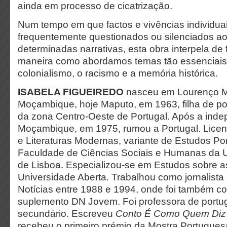
ainda em processo de cicatrização.
Num tempo em que factos e vivências individua
frequentemente questionados ou silenciados ao
determinadas narrativas, esta obra interpela de 
maneira como abordamos temas tão essenciais
colonialismo, o racismo e a memória histórica.
ISABELA FIGUEIREDO
nasceu em Lourenço 
Moçambique, hoje Maputo, em 1963, filha de p
da zona Centro-Oeste de Portugal. Após a ind
Moçambique, em 1975, rumou a Portugal. Lice
e Literaturas Modernas, variante de Estudos Po
Faculdade de Ciências Sociais e Humanas da 
de Lisboa. Especializou-se em Estudos sobre a
Universidade Aberta. Trabalhou como jornalista 
Notícias entre 1988 e 1994, onde foi também c
suplemento DN Jovem. Foi professora de portu
secundário. Escreveu
Conto É Como Quem Diz
recebeu o primeiro prémio da Mostra Portuguesa