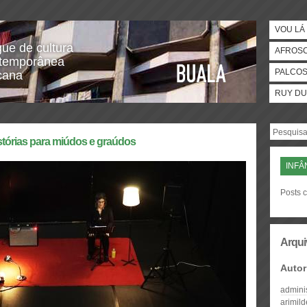
VOU LÁ 
gue de cultura
AFROS
temporânea
PALCO
icana
RUY DU
stórias para miúdos e graúdos
INFÂ
Posts c
Arqui
Autor
admini
arimil