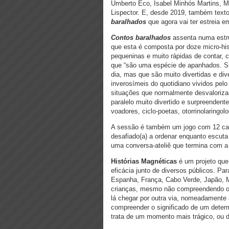
Umberto Eco, Isabel Minhós Martins, Mig
Lispector. E, desde 2019, também texto
baralhados
que agora vai ter estreia 
Contos baralhados
assenta numa estru
que esta é composta por doze micro-hist
pequeninas e muito rápidas de contar, 
que “são uma espécie de apanhados. S
dia, mas que são muito divertidas e d
inverosímeis do quotidiano vividos pe
situações que normalmente desvaloriz
paralelo muito divertido e surpreenden
voadores, ciclo-poetas, otorrinolaringol
A sessão é também um jogo com 12 cart
desafiado(a) a ordenar enquanto escuta 
uma conversa-ateliê que termina com a
Histórias Magnéticas
é um projeto que
eficácia junto de diversos públicos. P
Espanha, França, Cabo Verde, Japão, Ma
crianças, mesmo não compreendendo o s
lá chegar por outra via, nomeadamente
compreender o significado de um determ
trata de um momento mais trágico, ou