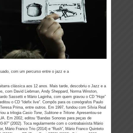
tuado, com um percurso entre o jazz e a
itarra clássica aos 12 anos. Mais tarde, descobriu o Jazz e a
ros, com David Liebman, Andy Sheppard, Norma Winston,
ardo Sassetti e Mário Laginha, com quem gravou o CD “Hoje”
 editou o CD “Idefix live”. Compôs para os coreógrafos Paulo
Teresa Prima, entre outros. Em 1997, fundou com Sílvia Real
iou a trilogia
Casio Tone
,
Subtone
e
Tritone
. Apresentou-se
EUA. Em 2002, editou “Bandas Sonoras para peças de
-97” (2002). Toca regularmente com o contrabaixista Mário
, Mário Franco Trio (2014) e “Rush”, Mário Franco Quinteto