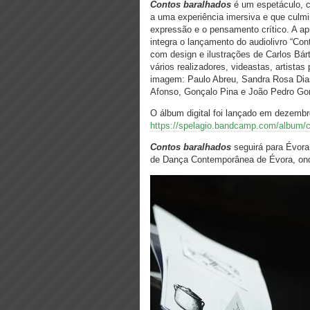
Contos baralhados
é um espetáculo, c
a uma experiência imersiva e que culmi
expressão e o pensamento crítico. A ap
integra o lançamento do audiolivro “Co
com design e ilustrações de Carlos Bárt
vários realizadores, videastas, artista
imagem: Paulo Abreu, Sandra Rosa Dias
Afonso, Gonçalo Pina e João Pedro Go
O álbum digital foi lançado em dezembr
https://spelagio.bandcamp.com/album/
Contos baralhados
seguirá para Évora
de Dança Contemporânea de Évora, ond