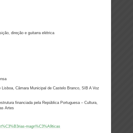
ição, direção e guitarra elétrica
ensa
e Lisboa, Câmara Municipal de Castelo Branco, SIB A Voz
ura financiada pela República Portuguesa – Cultura,
as Artes
g/hist%C3%B3rias-magn%C3%A9ticas