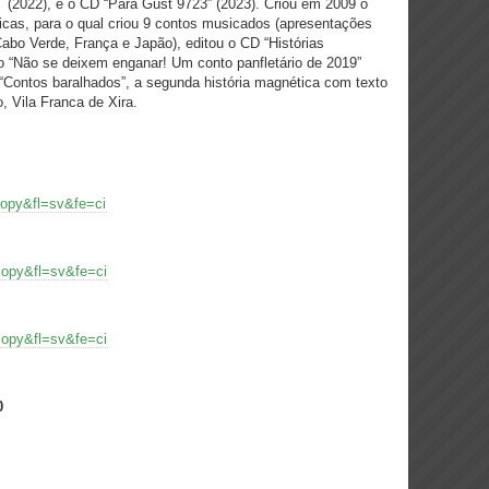
 (2022), e o CD “Para Gust 9723” (2023). Criou em 2009 o
ticas, para o qual criou 9 contos musicados (apresentações
bo Verde, França e Japão), editou o CD “Histórias
vro “Não se deixem enganar! Um conto panfletário de 2019”
“Contos baralhados”, a segunda história magnética com texto
o, Vila Franca de Xira.
copy&fl=sv&fe=ci
copy&fl=sv&fe=ci
copy&fl=sv&fe=ci
0