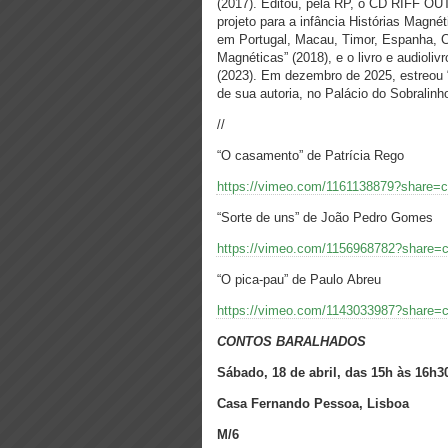
(2017). Editou, pela RP, o CD RIFF OUT
projeto para a infância Histórias Magné
em Portugal, Macau, Timor, Espanha, Ca
Magnéticas” (2018), e o livro e audioli
(2023). Em dezembro de 2025, estreou 
de sua autoria, no Palácio do Sobralinh
//
“O casamento” de Patrícia Rego
https://vimeo.com/1161138879?share=
“Sorte de uns” de João Pedro Gomes
https://vimeo.com/1156968782?share=
“O pica-pau” de Paulo Abreu
https://vimeo.com/1143033987?share=
CONTOS BARALHADOS
Sábado, 18 de abril, das 15h às 16h3
Casa Fernando Pessoa, Lisboa
M/6