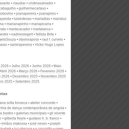
nasanto
claudiar
cristinasalvador
scabagulho
guilhermecartaxo
iobovino
joanapereira
joanapires
ayanda
luisestevao
mariadias
marialuz
ana
marianapinho
mariapicarra
rata
martacacador
martalanca
estre
nadinesiegert
Nélida Brito
gelaSouza
otavioraposo
raul f. curvelo
masio
samirapereira
Victor Hugo Lopes
 2026
Julho 2026
Junho 2026
Maio
Abril 2026
Março 2026
Fevereiro 2026
o 2026
Dezembro 2025
Novembro 2025
ro 2025
Setembro 2025
etas
ana sofia fonseca
atelier concorde
hia de dança contemporânea de angola
na bastos
galerias municipais
gil vicente
r
gilberta freyre
gustavo h. b. franco
irmãos makossa
josé neves
joseph
kudark
luz obscura
o crocodilo
open