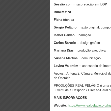
Sessão com interpretação em LGP
Bilhetes: 5€
Ficha técnica
Sérgio Pelágio
:: texto original, compos
Isabel Gaivão
:: narração
Carlos Bártolo
:: design gráfico
Mariana Dias
:: produção executiva
Susana Martins
:: comunicação
Levina Valentim
:: assessoria de impr
Apoios:: Antena 2, Câmara Municipal d
do Operário
PRODUÇÕES REAL PELÁGIO é uma estrut
Juventude e Desporto / Direção-Geral d
MAIS INFORMAÇÕES
Website
:
https://www.realpelagio.or