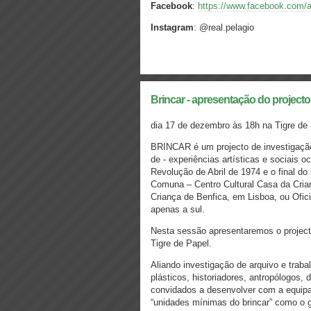
Facebook
:
https://www.facebook.com/a
Instagram
: @real.pelagio
Brincar - apresentação do projecto
dia 17 de dezembro às 18h na Tigre de
BRINCAR é um projecto de investigação hi
de - experiências artísticas e sociais o
Revolução de Abril de 1974 e o final d
Comuna – Centro Cultural Casa da Cria
Criança de Benfica, em Lisboa, ou Ofic
apenas a sul.
Nesta sessão apresentaremos o project
Tigre de Papel.
Aliando investigação de arquivo e trabal
plásticos, historiadores, antropólogos, 
convidados a desenvolver com a equipa
“unidades mínimas do brincar” como o ge