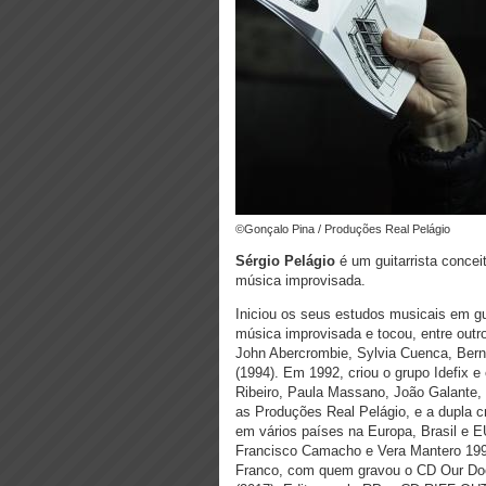
©Gonçalo Pina / Produções Real Pelágio
Sérgio Pelágio
é um guitarrista concei
música improvisada.
Iniciou os seus estudos musicais em gu
música improvisada e tocou, entre out
John Abercrombie, Sylvia Cuenca, Bern
(1994). Em 1992, criou o grupo Idefix e
Ribeiro, Paula Massano, João Galante, 
as Produções Real Pelágio, e a dupla cr
em vários países na Europa, Brasil e 
Francisco Camacho e Vera Mantero 1993
Franco, com quem gravou o CD Our Door