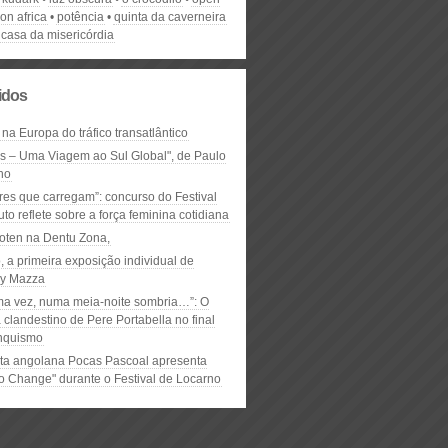
ion africa
potência
quinta da caverneira
 casa da misericórdia
lidos
 na Europa do tráfico transatlântico
ós – Uma Viagem ao Sul Global", de Paulo
ho
res que carregam”: concurso do Festival
to reflete sobre a força feminina cotidiana
oten na Dentu Zona,
, a primeira exposição individual de
y Mazza
ma vez, numa meia-noite sombria…”: O
clandestino de Pere Portabella no final
nquismo
ta angolana Pocas Pascoal apresenta
to Change" durante o Festival de Locarno