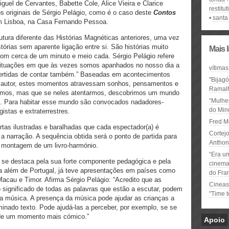
uel de Cervantes, Babette Cole, Alice Vieira e Clarice
restitut
s originais de Sérgio Pelágio, como é o caso deste
Contos
santa
em Lisboa, na Casa Fernando Pessoa.
tura diferente das Histórias Magnéticas anteriores, uma vez
órias sem aparente ligação entre si. São histórias muito
Mais 
com cerca de um minuto e meio cada. Sérgio Pelágio refere
ituações em que às vezes somos apanhados no nosso dia a
vítimas
ivertidas de contar também.” Baseadas em acontecimentos
"Bijag
lo autor, estes momentos atravessam sonhos, pensamentos e
Ramal
amos, mas que se neles atentarmos, descobrimos um mundo
“Mulhe
te. Para habitar esse mundo são convocados nadadores-
do Minu
ogistas e extraterrestres.
Fred M
as ilustradas e baralhadas que cada espectador(a) é
Cortejo
a narração. A sequência obtida será o ponto de partida para
Anthon
 montagem de um livro-harmónio.
“Era u
 se destaca pela sua forte componente pedagógica e pela
cinema 
ara além de Portugal, já teve apresentações em países como
do Fra
cau e Timor. Afirma Sérgio Pelágio: “Acredito que as
Cineas
ignificado de todas as palavras que estão a escutar, podem
"Time 
 a música. A presença da música pode ajudar as crianças a
inado texto. Pode ajudá-las a perceber, por exemplo, se se
 de um momento mais cómico.”
Apoio