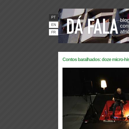
PT
blo
EN
con
afr
FR
Contos baralhados: doze micro-hi