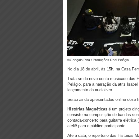
©Gonçalo Pina / Produções Real Pelágio
No dia 18 de abril, às 15h, na Casa F
Trata-se do novo conto musicado das H
Pelágio, para a narração da atriz Isabe
lançamento do audiolivro.
Serão ainda apresentados online doze fi
Histórias Magnéticas
é um projeto diri
consiste na composição de bandas-sonora
contada-concerto para guitarra elétrica
ateliê para o público participante.
Até à data, o repertório das Histórias M