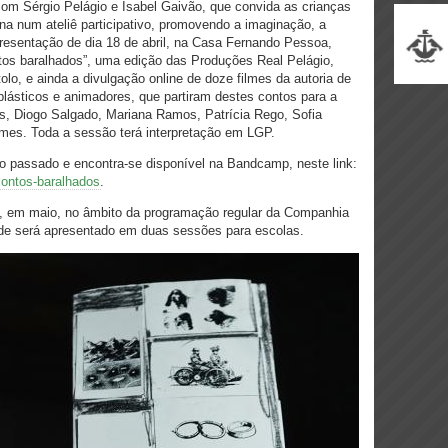
om Sérgio Pelágio e Isabel Gaivão, que convida as crianças
na num ateliê participativo, promovendo a imaginação, a
resentação de dia 18 de abril, na Casa Fernando Pessoa,
ntos baralhados”, uma edição das Produções Real Pelágio,
olo, e ainda a divulgação online de doze filmes da autoria de
s plásticos e animadores, que partiram destes contos para a
, Diogo Salgado, Mariana Ramos, Patrícia Rego, Sofia
mes. Toda a sessão terá interpretação em LGP.
o passado e encontra-se disponível na Bandcamp, neste link:
contos-baralhados
.
, em maio, no âmbito da programação regular da Companhia
e será apresentado em duas sessões para escolas.