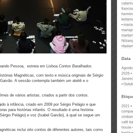
catari
franci
hermin
keitam
mari
mariap
martam
Nilzan
ritada
Data
ernando Pessoa,
estreia em Lisboa
Contos Baralhados.
Agosto
2026
istórias Magnéticas, com texto
e música originais de Sérgio
Janeir
l Gaivão.
A sessão contempla também um ateliê e o
Outub
lmes de vários artistas,
criados a partir dos contos.
Etiqu
gido à infância, criado em 2009 por Sérgio Pelágio e que
2021
s para histórias infantis. O resultado é uma história-
compan
 (Sérgio Pelágio) e voz (Isabel Gaivão), à qual se segue um
cristia
café ba
house
agnéticas inclui oito contos de diferentes autores, tais como
tonda