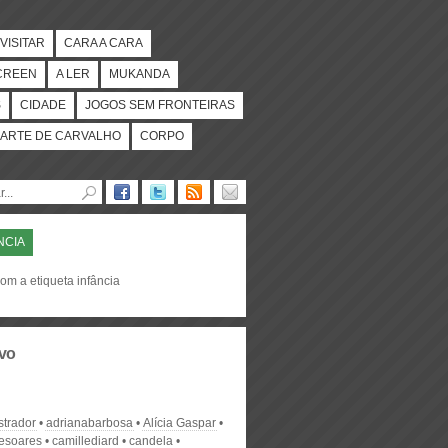
VISITAR
CARA A CARA
CREEN
A LER
MUKANDA
S
CIDADE
JOGOS SEM FRONTEIRAS
ARTE DE CARVALHO
CORPO
NCIA
om a etiqueta infância
vo
strador
adrianabarbosa
Alícia Gaspar
desoares
camillediard
candela