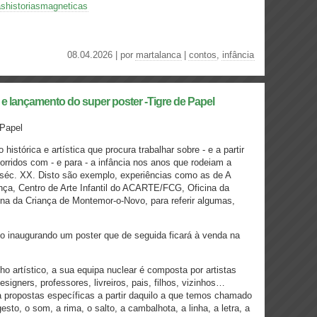
shistoriasmagneticas
08.04.2026 | por
martalanca
|
contos
,
infância
 e lançamento do super poster -Tigre de Papel
 Papel
stórica e artística que procura trabalhar sobre - e a partir
corridos com - e para - a infância nos anos que rodeiam a
o séc. XX. Disto são exemplo, experiências como as de A
nça, Centro de Arte Infantil do ACARTE/FCG, Oficina da
ina da Criança de Montemor-o-Novo, para referir algumas,
o inaugurando um poster que de seguida ficará à venda na
ho artístico, a sua equipa nuclear é composta por artistas
designers, professores, livreiros, pais, filhos, vizinhos…
 propostas específicas a partir daquilo a que temos chamado
sto, o som, a rima, o salto, a cambalhota, a linha, a letra, a