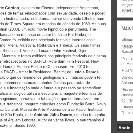
lançam
tte Gordon
, pioneira no Cinema Independente Americano,
soviet 
ões de temas relacionados com sexualidade, desejo e poder.
uma história audaz sobre uma mulher que vende bilhetes num
inada de Times Square em meados da década de 1980. As suas
Mais 
ion (2000), um road movie hipnótico e perturbador, The
o baseado no romance do autor britânico Pat Barker, e
vítimas
rdon foi exibido nos principais festivais internacionais,
arno, Viena, Varsóvia, Rotterdam e Tribeca. Os seus filmes
"Bijag
Biennale di Venezia, Locarno Film Festival, Gijón,
Ramal
 Montreal e foram exibidos nos principais festivais de cinema
“Mulhe
de retrospectivas no BAFICI, Roterdam Film Festival, New
do Minu
nt-Garde), Arsenal-Berlim e Oberhausen. Em 2013 foi
Fred M
ma DAAD – Artist in Residence, Berlim; de
Letícia Ramos
,
mpacto que os fenómenos geológicos e climáticos podem ter
Cortejo
 fenómenos naturais e efeitos ópticos para tratar de
Anthon
ência e imaginação onde o futuro e o passado se sobrepõem.
“Era u
áfico analógico utiliza a escultura, a maquete e técnicas de
cinema 
imaginárias, narrativas e fabulações que se formalizam em
do Fra
 seus trabalhos integram coleções como Fundação Botín, Novo
Cineas
aú Cultural, Museu de Arte Moderna de São Paulo, Instituto
"Time 
 de São Paulo; e de
António Júlio Duarte
, estudou fotografia
e of Art, em Londres. Autor de vários livros, o seu trabalho é
exterior, desde 1990.
Apoio