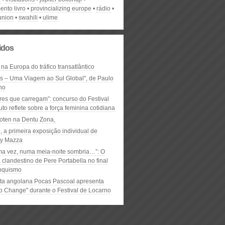
ento livro
provincializing europe
rádio
union
swahili
ulime
lidos
 na Europa do tráfico transatlântico
ós – Uma Viagem ao Sul Global", de Paulo
ho
res que carregam”: concurso do Festival
to reflete sobre a força feminina cotidiana
oten na Dentu Zona,
, a primeira exposição individual de
y Mazza
ma vez, numa meia-noite sombria…”: O
clandestino de Pere Portabella no final
nquismo
ta angolana Pocas Pascoal apresenta
to Change" durante o Festival de Locarno