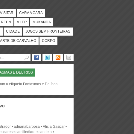
VISITAR
CARA A CARA
CREEN
A LER
MUKANDA
S
CIDADE
JOGOS SEM FRONTEIRAS
ARTE DE CARVALHO
CORPO
ASMAS E DELÍRIOS
com a etiqueta Fantasmas e Delírios
vo
strador
adrianabarbosa
Alícia Gaspar
desoares
camillediard
candela