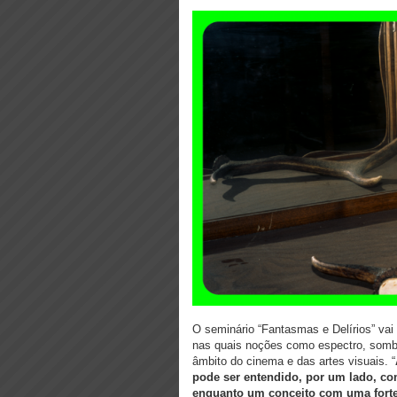
O seminário “Fantasmas e Delírios” vai
nas quais noções como espectro, sombra
âmbito do cinema e das artes visuais. “
pode ser entendido, por um lado, co
enquanto um conceito com uma forte