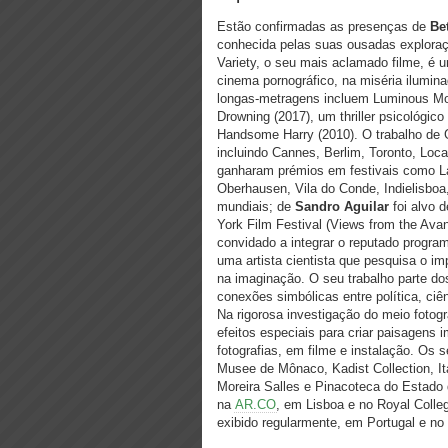
Estão confirmadas as presenças de
Be
conhecida pelas suas ousadas exploraç
Variety, o seu mais aclamado filme, é 
cinema pornográfico, na miséria ilum
longas-metragens incluem Luminous Mot
Drowning (2017), um thriller psicológic
Handsome Harry (2010). O trabalho de Go
incluindo Cannes, Berlim, Toronto, Loc
ganharam prémios em festivais como La 
Oberhausen, Vila do Conde, Indielisboa,
mundiais; de
Sandro Aguilar
foi alvo 
York Film Festival (Views from the Ava
convidado a integrar o reputado progra
uma artista cientista que pesquisa o i
na imaginação. O seu trabalho parte dos
conexões simbólicas entre política, ci
Na rigorosa investigação do meio fotogr
efeitos especiais para criar paisagens 
fotografias, em filme e instalação. Os
Musee de Mônaco, Kadist Collection, It
Moreira Salles e Pinacoteca do Estado
na
AR.CO
, em Lisboa e no Royal Colleg
exibido regularmente, em Portugal e no 