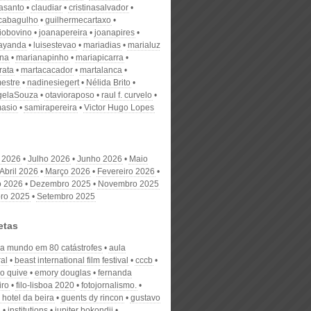
nasanto
claudiar
cristinasalvador
scabagulho
guilhermecartaxo
iobovino
joanapereira
joanapires
ayanda
luisestevao
mariadias
marialuz
ana
marianapinho
mariapicarra
rata
martacacador
martalanca
estre
nadinesiegert
Nélida Brito
gelaSouza
otavioraposo
raul f. curvelo
masio
samirapereira
Victor Hugo Lopes
 2026
Julho 2026
Junho 2026
Maio
Abril 2026
Março 2026
Fevereiro 2026
o 2026
Dezembro 2025
Novembro 2025
ro 2025
Setembro 2025
etas
a a mundo em 80 catástrofes
aula
al
beast international film festival
cccb
o quive
emory douglas
fernanda
iro
filo-lisboa 2020
fotojornalismo.
hotel da beira
guents dy rincon
gustavo
a
institutions
jupiter bokondji