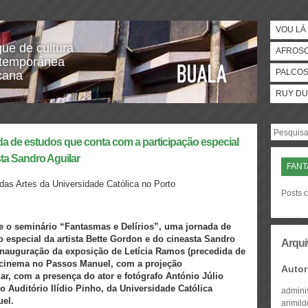
VOU LÁ 
gue de cultura
AFROS
temporânea
PALCO
icana
RUY DU
da de estudos que conta com a participação especial
sta Sandro Aguilar
FANT
 das Artes da Universidade Católica no Porto
Posts 
-se o seminário “Fantasmas e Delírios”, uma jornada de
 especial da artista Bette Gordon e do cineasta Sandro
Arqui
inauguração da exposição de Letícia Ramos (precedida de
 cinema no Passos Manuel, com a projeção
Autor
ar, com a presença do ator e fotógrafo António Júlio
o Auditório Ilídio Pinho, da Universidade Católica
admini
el.
arimil