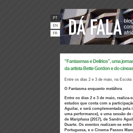
PT
blo
EN
con
afr
FR
"Fantasmas e Delírios”, uma jorna
da artista Bette Gordon e do cinea
Entre os dias 2 e 3 de maio, na Escola
O Fantasma enquanto metáfora
Entre os dias 2 e 3 de maio, realiza
estudos que conta com a participação
Aguilar, e será complementada pela 
uma performance), e uma sessão de
de
Mariphasa
(2017), de Sandro Aguil
Duarte. Os eventos realizam-se entre 
Portuguesa, e o Cinema Passos Manu