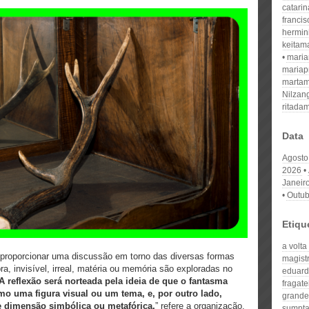
catari
franci
hermin
keitam
mari
mariap
martam
Nilzan
ritada
Data
Agosto
2026
Janeir
Outub
Etiqu
a volt
 proporcionar uma discussão em torno das diversas formas
magistr
, invisível, irreal, matéria ou memória são exploradas no
eduard
A reflexão será norteada pela ideia de que o fantasma
fragate
mo uma figura visual ou um tema, e, por outro lado,
grande 
 dimensão simbólica ou metafórica,
” refere a organização.
sumpt