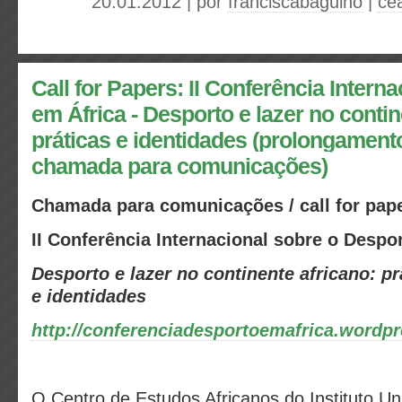
20.01.2012 | por
franciscabagulho
|
ce
Call for Papers: II Conferência Intern
em África - Desporto e lazer no contin
práticas e identidades (prolongament
chamada para comunicações)
Chamada para comunicações / call for pap
II Conferência Internacional sobre o Despo
Desporto e lazer no continente africano: pr
e identidades
http://conferenciadesportoemafrica.wordp
O Centro de Estudos Africanos do Instituto Uni