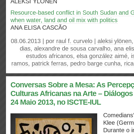
ALEKSI YLÖNEN
Resource-based conflict in South Sudan and G
when water, land and oil mix with politics
ANA ELISA CASCÃO
08.06.2013 | por
raul f. curvelo
|
aleksi ylönen
dias
,
alexandre de sousa carvalho
,
ana eli
estudos africanos
,
elsa gonzález aimé
,
i
ramos
,
patrick ferras
,
pedro barge cunha
,
ric
Conversas Sobre a Mesa: As Percep
Culturas Africanas na Arte – Diálogos
24 Maio 2013, no ISCTE-IUL
Comedians’ 
Klee (Germ
Durante o i