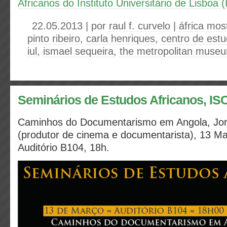
Africanos do Instituto Universitário de Lisboa
22.05.2013 | por
raul f. curvelo
|
áfrica mos
pinto ribeiro
,
carla henriques
,
centro de estu
iul
,
ismael sequeira
,
the metropolitan museu
Seminários de Estudos Africanos, I
Caminhos do Documentarismo em Angola, Jor
(produtor de cinema e documentarista), 13 M
Auditório B104, 18h.