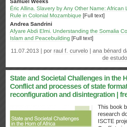
Samuel
Weeks
Éric Allina. Slavery by Any Other Name: Africa
Rule in Colonial Mozambique
[Full text]
Andrea
Sandrini
Afyare Abdi Elmi.
Understanding the Somalia Conf
Islam and Peacebuilding
[Full text]
11.07.2013 | por
raul f. curvelo
|
ana bénard da
de estudo
State and Societal Challenges in the H
Conflict and processes of state format
reconfiguration and disintegration | f
This book br
research d
ISCTE proje