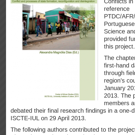
Conflicts in
reference
PTDC/AFR/
Portuguese
Science an
provided fu
this project.
The chapte
first-hand d
through fie
region’s co
January 20
2013. The p
members an
debated their final research findings in a one
ISCTE-IUL on 29 April 2013.
The following authors contributed to the project’