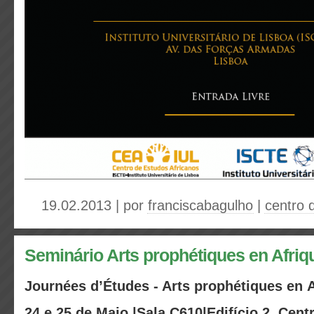
19.02.2013 | por
franciscabagulho
|
centro 
Seminário Arts prophétiques en Afriq
Journées d’Études - Arts prophétiques en 
24 e 25 de Maio |Sala C610|Edifício 2,
Cent