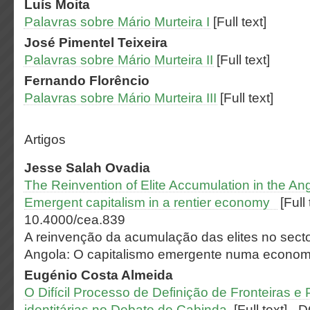
Luís
Moita
Palavras sobre Mário Murteira I
[Full text]
José Pimentel
Teixeira
Palavras sobre Mário Murteira II
[Full text]
Fernando
Florêncio
Palavras sobre Mário Murteira III
[Full text]
Artigos
Jesse Salah
Ovadia
The Reinvention of Elite Accumulation in the Ang
Emergent capitalism in a rentier economy
[Full 
10.4000/cea.839
A reinvenção da acumulação das elites no sector
Angola: O capitalismo emergente numa economi
Eugénio Costa
Almeida
O Difícil Processo de Definição de Fronteiras e 
identitárias no Debate de Cabinda
[Full text]
-
D