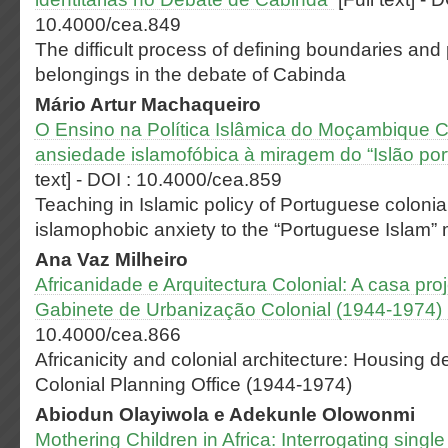
10.4000/cea.849
The difficult process of defining boundaries and p
belongings in the debate of Cabinda
Mário Artur
Machaqueiro
O Ensino na Política Islâmica do Moçambique C
ansiedade islamofóbica à miragem do “Islão po
text]
-
DOI : 10.4000/cea.859
Teaching in Islamic policy of Portuguese colon
islamophobic anxiety to the “Portuguese Islam”
Ana Vaz
Milheiro
Africanidade e Arquitectura Colonial: A casa pro
Gabinete de Urbanização Colonial
(1944-1974)
10.4000/cea.866
Africanicity and colonial architecture: Housing 
Colonial Planning Office (1944-1974)
Abiodun
Olayiwola
e Adekunle
Olowonmi
Mothering Children in Africa: Interrogating singl