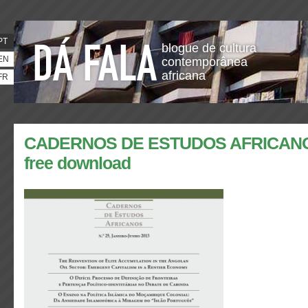
PT
blogue de cultura
EN
contemporânea
africana
FR
CADERNOS DE ESTUDOS AFRICANOS n
free download