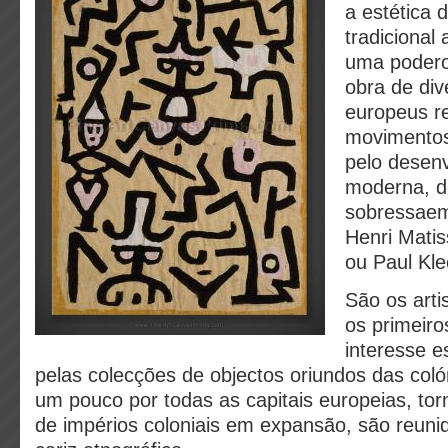
a estética 
tradicional
uma podero
obra de div
europeus r
movimento
pelo desenv
moderna, d
sobressae
Henri Matis
ou Paul Kle
São os arti
os primeir
interesse es
pelas colecções de objectos oriundos das coló
um pouco por todas as capitais europeias, to
de impérios coloniais em expansão, são reun