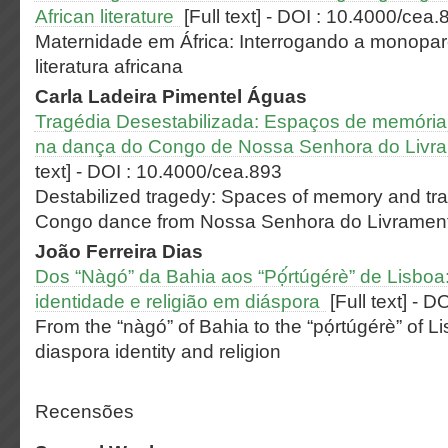
African literature
[Full text]
-
DOI : 10.4000/cea.
Maternidade em África: Interrogando a monopar
literatura africana
Carla Ladeira Pimentel
Águas
Tragédia Desestabilizada: Espaços de memória
na dança do Congo de Nossa Senhora do Livr
text]
-
DOI : 10.4000/cea.893
Destabilized tragedy: Spaces of memory and tra
Congo dance from Nossa Senhora do Livramen
João Ferreira
Dias
Dos “Nàgó” da Bahia aos “Pọ́́rtúgérè” de Lisboa
identidade e religião em diáspora
[Full text]
-
DO
From the “nàgó” of Bahia to the “pọ́rtúgérè” of Li
diaspora identity and religion
Recensões