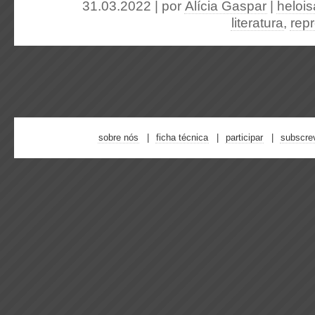
31.03.2022 | por
Alícia Gaspar
|
helois
literatura
,
rep
sobre nós
ficha técnica
participar
subscre