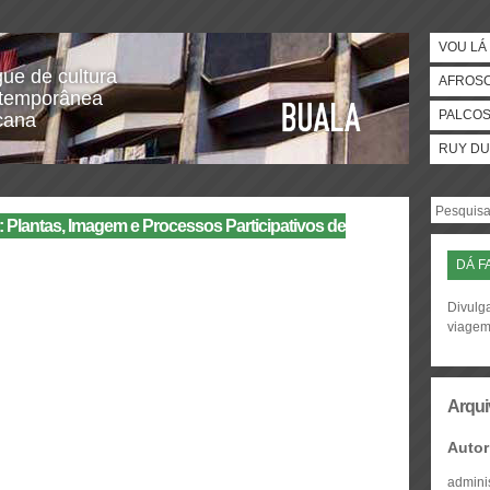
VOU LÁ 
gue de cultura
AFROS
temporânea
PALCO
icana
RUY DU
 Plantas, Imagem e Processos Participativos de
DÁ F
Divulga
viage
Arqui
Autor
admini