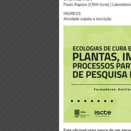
Paulo Raposo (CRIA Iscte) | Laboratóri
INGRESS
Atividade sujeita a inscrição
Esta oficina/curso nasce de um encont