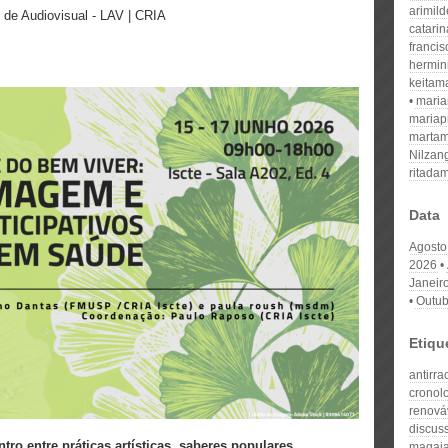
arimil
o de Audiovisual - LAV | CRIA
catari
franci
hermin
keitam
mari
mariap
martam
Nilzan
ritada
Data
Agosto
2026
Janeir
Outub
Etiqu
antirr
cronol
renová
discus
ro entre práticas artísticas, saberes populares,
magai