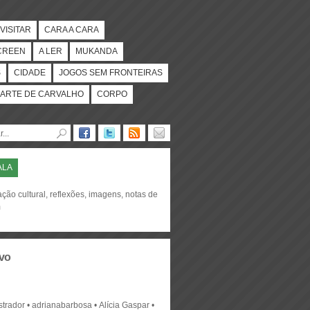
VISITAR
CARA A CARA
CREEN
A LER
MUKANDA
S
CIDADE
JOGOS SEM FRONTEIRAS
ARTE DE CARVALHO
CORPO
ALA
ção cultural, reflexões, imagens, notas de
m
vo
strador
adrianabarbosa
Alícia Gaspar