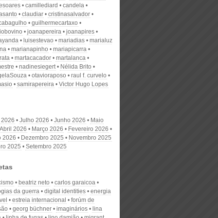
desoares
camillediard
candela
nasanto
claudiar
cristinasalvador
scabagulho
guilhermecartaxo
iobovino
joanapereira
joanapires
ayanda
luisestevao
mariadias
marialuz
ana
marianapinho
mariapicarra
rata
martacacador
martalanca
estre
nadinesiegert
Nélida Brito
gelaSouza
otavioraposo
raul f. curvelo
masio
samirapereira
Victor Hugo Lopes
 2026
Julho 2026
Junho 2026
Maio
Abril 2026
Março 2026
Fevereiro 2026
o 2026
Dezembro 2025
Novembro 2025
ro 2025
Setembro 2025
etas
acismo
beatriz neto
carlos garaicoa
ogias da guerra
digital identities
energia
vel
estreia internacional
forúm de
são
georg büchner
imaginários
lina
a
linha de fugas
lino damião
migrant