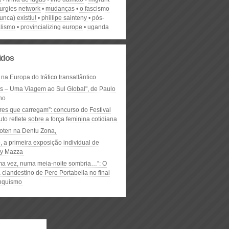
urgies network
mudanças
o fascismo
unca) existiu!
phillipe sainteny
pós-
alismo
provincializing europe
uganda
lidos
 na Europa do tráfico transatlântico
ós – Uma Viagem ao Sul Global", de Paulo
ho
res que carregam”: concurso do Festival
to reflete sobre a força feminina cotidiana
oten na Dentu Zona,
, a primeira exposição individual de
y Mazza
ma vez, numa meia-noite sombria…”: O
clandestino de Pere Portabella no final
nquismo