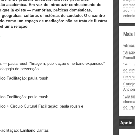
exão académica. Em vez de introduzir conhecimento de
dramat
lo que já existe — memórias, práticas domésticas,
aqui (n
geografias, culturas e histórias de cuidado. O encontro
coloni
ido como um espaço de mediação: não se trata de ilustrar
el uma relação.
Mais 
a
vítimas
"Bijag
Ramal
s — paula roush “Imagem, publicação e herbário expandido”
“Mulhe
pedagogia da prevenção
do Minu
Fred M
ico Facilitação: paula roush
Cortejo
Anthon
“Era u
ico Facilitação: paula roush
cinema 
co + Círculo Cultural Facilitação: paula roush e
do Fra
Apoio
Facilitação: Emiliano Dantas