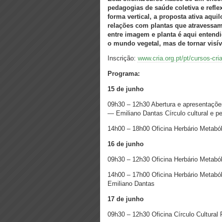
pedagogias de saúde coletiva e refl
forma vertical, a proposta ativa aqui
relações com plantas que atravessam 
entre imagem e planta é aqui entend
o mundo vegetal, mas de tornar visív
Inscrição:
www.cria.org.pt/pt/cursos-cri
Programa:
15 de junho
09h30 – 12h30 Abertura e apresentaçõe
— Emiliano Dantas Círculo cultural e 
14h00 – 18h00 Oficina Herbário Metaból
16 de junho
09h30 – 12h30 Oficina Herbário Metaból
14h00 – 17h00 Oficina Herbário Metabóli
Emiliano Dantas
17 de junho
09h30 – 12h30 Oficina Círculo Cultural 