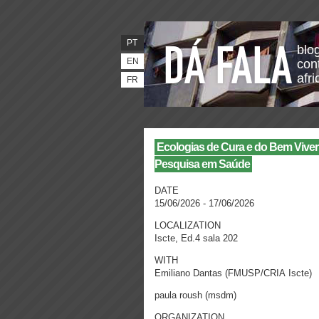
PT
blo
EN
con
afr
FR
Ecologias de Cura e do Bem Viver:
Pesquisa em Saúde
DATE
15/06/2026 - 17/06/2026
LOCALIZATION
Iscte, Ed.4 sala 202
WITH
Emiliano Dantas (FMUSP/CRIA Iscte)
paula roush (msdm)
ORGANIZATION