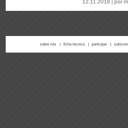
12.11.2018 | por
m
sobre nós
ficha técnica
participar
subscre