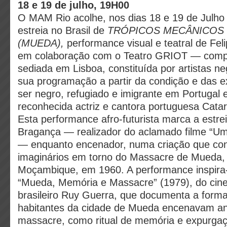
18 e 19 de julho, 19H00
O MAM Rio acolhe, nos dias 18 e 19 de Julho
estreia no Brasil de
TRÓPICOS MECÂNICOS
(MUEDA),
performance visual e teatral de Fel
em colaboração com o Teatro GRIOT — compa
sediada em Lisboa, constituída por artistas ne
sua programação a partir da condição e das e
ser negro, refugiado e imigrante em Portugal
reconhecida actriz e cantora portuguesa Catar
Esta performance afro-futurista marca a estre
Bragança — realizador do aclamado filme “U
— enquanto encenador, numa criação que co
imaginários em torno do Massacre de Mueda,
Moçambique, em 1960. A performance inspira
“Mueda, Memória e Massacre” (1979), do cin
brasileiro Ruy Guerra, que documenta a form
habitantes da cidade de Mueda encenavam a
massacre, como ritual de memória e expurgaçã