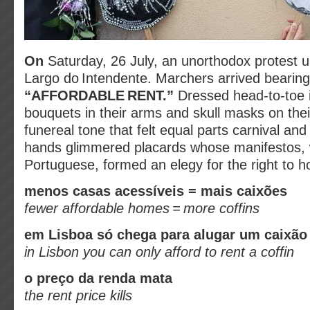
On
Saturday, 26 July, an unorthodox protest u
Largo do Intendente. Marchers arrived bearing 
“AFFORDABLE RENT.”
Dressed head‑to‑toe i
bouquets in their arms and skull masks on thei
funereal tone that felt equal parts carnival and
hands glimmered placards whose manifestos, w
Portuguese, formed an elegy for the right to h
menos casas acessíveis = mais caixões
fewer affordable homes = more coffins
em Lisboa só chega para alugar um caixão
in Lisbon you can only afford to rent a coffin
o preço da renda mata
the rent price kills