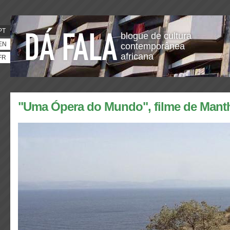
PT
blogue de cultura
EN
contemporânea
africana
FR
"Uma Ópera do Mundo", filme de Mant