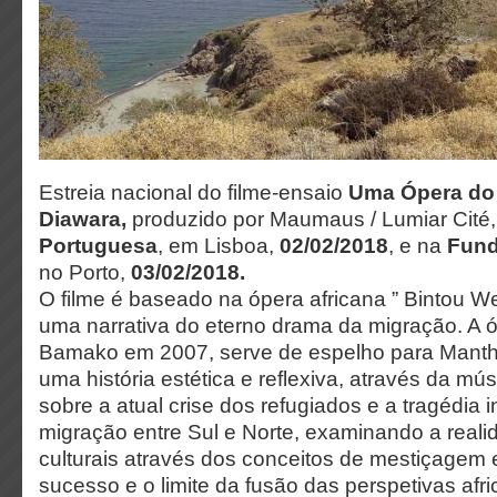
Estreia nacional do filme-ensaio
Uma Ópera do
Diawara,
produzido
por Maumaus / Lumiar Cité
Portuguesa
, em Lisboa,
02/02/2018
, e na
Fund
no Porto,
03/02/2018.
O filme é baseado na ópera africana ” Bintou W
uma narrativa do eterno drama da migração. A 
Bamako em 2007, serve de espelho para Manthi
uma história estética e reflexiva, através da mú
sobre a atual crise dos refugiados e a tragédia 
migração entre Sul e Norte, examinando a real
culturais através dos conceitos de mestiçagem 
sucesso e o limite da fusão das perspetivas afr