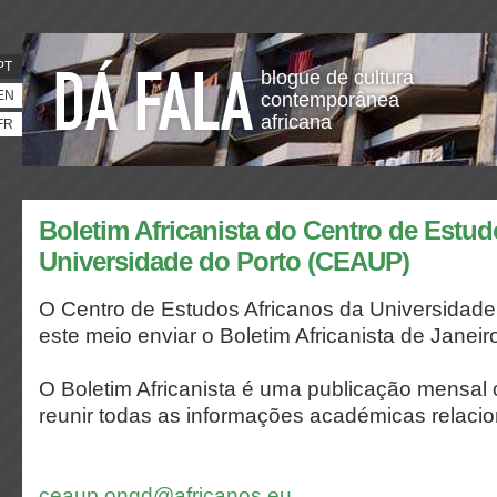
PT
blogue de cultura
EN
contemporânea
africana
FR
Boletim Africanista do Centro de Estud
Universidade do Porto (CEAUP)
O Centro de Estudos Africanos da Universidade
este meio enviar o Boletim Africanista de Janeir
O Boletim Africanista é uma publicação mensa
reunir todas as informações académicas relaci
ceaup.ongd@africanos.eu