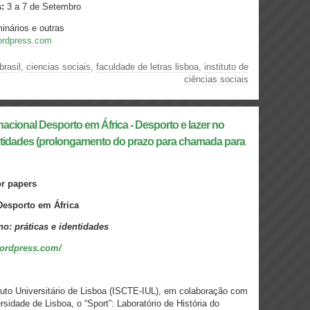
:
3 a 7 de Setembro
inários e outras
wordpress.com
brasil
,
ciencias sociais
,
faculdade de letras lisboa
,
instituto de
ciências sociais
ernacional Desporto em África - Desporto e lazer no
dentidades (prolongamento do prazo para chamada para
or papers
 Desporto em África
no: práticas e identidades
wordpress.com/
tuto Universitário de Lisboa (ISCTE-IUL), em colaboração com
rsidade de Lisboa, o “Sport”: Laboratório de História do