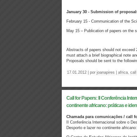
January 30 - Submission of proposal
February 15 - Communication of the Sc
May 15 – Publication of papers on the 
Abstracts of papers should not exceed
must attach a brief biographical note and 
Proposals should be sent to the followi
17.01.2012 | por
joanapires
|
africa
,
call
Call for Papers: II Conferência Int
continente africano: práticas e ide
Chamada para comunicações / call f
II Conferência Internacional sobre o De
Desporto e lazer no continente africano: