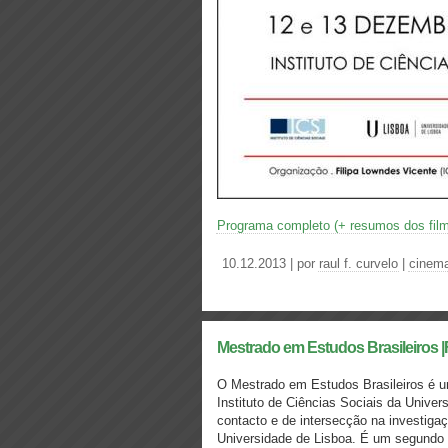
Programa completo (+ resumos dos film
10.12.2013 | por
raul f. curvelo
|
cinem
Mestrado em Estudos Brasileiros |F
O Mestrado em Estudos Brasileiros é u
Instituto de Ciências Sociais da Unive
contacto e de intersecção na investiga
Universidade de Lisboa. É um segundo ci