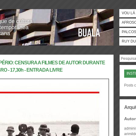
VOU LÁ 
gue de cultura
AFROS
temporânea
PALCO
icana
RUY DU
IMPÉRIO: CENSURA A FILMES DE AUTOR DURANTE
O - 17,30h - ENTRADA LIVRE
INST
Posts c
Arqui
Autor
admini
arimil