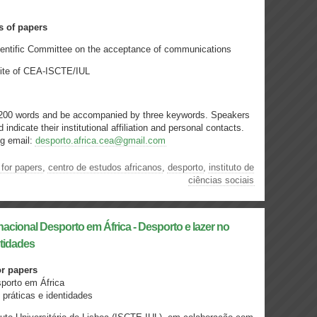
s of papers
ientific Committee on the acceptance of communications
site of CEA-ISCTE/IUL
 200 words and be accompanied by three keywords. Speakers
indicate their institutional affiliation and personal contacts.
ng email:
desporto.africa.cea@gmail.com
 for papers
,
centro de estudos africanos
,
desporto
,
instituto de
ciências sociais
ernacional Desporto em África - Desporto e lazer no
ntidades
or papers
sporto em África
 práticas e identidades