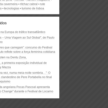
 da caverneira
ritchaz cabral
rute
do
tecnologias
turismo de lisboa
lidos
 na Europa do tráfico transatlântico
ós – Uma Viagem ao Sul Global", de Paulo
ho
res que carregam”: concurso do Festival
to reflete sobre a força feminina cotidiana
oten na Dentu Zona,
, a primeira exposição individual de
y Mazza
ma vez, numa meia-noite sombria…”: O
clandestino de Pere Portabella no final
nquismo
ta angolana Pocas Pascoal apresenta
to Change" durante o Festival de Locarno