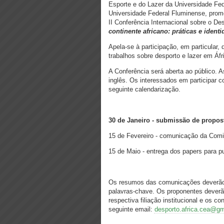
Esporte e do Lazer da Universidade Fed
Universidade Federal Fluminense, pro
II Conferência Internacional sobre o D
continente africano: práticas e ident
Apela-se à participação, em particula
trabalhos sobre desporto e lazer em Áfr
A Conferência será aberta ao público. A
inglês. Os interessados em participar
seguinte calendarização.
30 de Janeiro - submissão de propo
15 de Fevereiro - comunicação da Comi
15 de Maio - entrega dos papers para p
Os resumos das comunicações deverão 
palavras-chave. Os proponentes deverão
respectiva filiação institucional e os 
seguinte email:
desporto.africa.cea@g