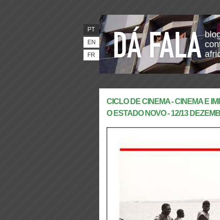
PT
blo
EN
con
afr
FR
CICLO DE CINEMA - CINEMA E 
O ESTADO NOVO - 12/13 DEZEMBR