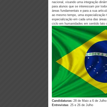
nacional, visando uma integração dinâm
para alunos que se interessam por todo
áreas fundamentais e para a sua articula
ao mesmo tempo, uma especialização tr
especialização em cada uma das áreas
ciclo em humanidades em sentido lato o
Candidaturas:
28 de Maio a 6 de Julho
Entrevistas
: 25 e 26 de Julho