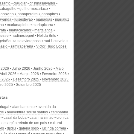
nasanto
claudiar
cristinasalvador
scabagulho
guilhermecartaxo
iobovino
joanapereira
joanapires
ayanda
luisestevao
mariadias
marialuz
ana
marianapinho
mariapicarra
rata
martacacador
martalanca
estre
nadinesiegert
Nélida Brito
gelaSouza
otavioraposo
raul f. curvelo
masio
samirapereira
Victor Hugo Lopes
 2026
Julho 2026
Junho 2026
Maio
Abril 2026
Março 2026
Fevereiro 2026
o 2026
Dezembro 2025
Novembro 2025
ro 2025
Setembro 2025
etas
rtugal
alambamento
avenida da
ade
boaventura sousa santos
campanha
o
casal da boba
catarina simão
crónica
 deserção retrato de um país
cultural
ors
djidiu
galeria soso
lucinda correia
o de pina
mensal
nansen magazine