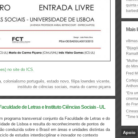
quinta
barbe
Mais 
vítimas
"Bijag
Ramal
“Mulhe
do Minu
es) no site do ICS.
Fred M
Cortejo
a
,
colonialismo português
,
estado novo
,
filipa lowndes vicente
,
Anthon
instituto de ciências sociais
,
maria do carmo piçarra
“Era u
cinema 
do Fra
aculdade de Letras e Instituto Ciências Sociais - UL
Cineas
"Time 
m programa transversal conjunto da Faculdade de Letras e do
rsidade de Lisboa e resulta do reconhecimento de pontos de
ção conduzida sobre o Brasil em áreas e unidades distintas da
Apoio
clo de estudos interdisciplinar e inovador no contexto