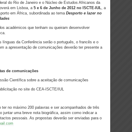
eral do Rio de Janeiro e o Núcleo de Estudos Africanos da
moverá em Lisboa, a
5 e 6 de Junho de 2012 no ISCTE-IUL
, a
esporto em África, subordinada ao tema
Desporto e lazer no
idades
r, dos académicos que tenham ou queiram desenvolver
ica.
s línguas da Conferência serão o português, o francês e o
 com a apresentação de comunicações deverão ter presente a
stas de comunicações
ssão Científica sobre a aceitação de comunicações
ublicitação no site do CEA-ISCTE/IUL
ter no máximo 200 palavras e ser acompanhados de três
 juntar uma breve nota biográfica, assim como indicar a
contactos pessoais. As propostas deverão ser enviadas para o
mail.com