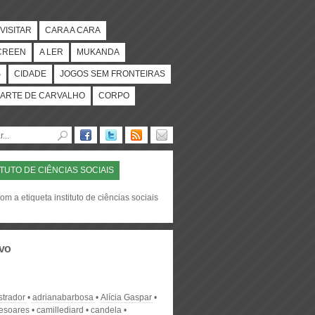
VISITAR
CARA A CARA
CREEN
A LER
MUKANDA
S
CIDADE
JOGOS SEM FRONTEIRAS
ARTE DE CARVALHO
CORPO
ITUTO DE CIÊNCIAS SOCIAIS
om a etiqueta instituto de ciências sociais
vo
strador
adrianabarbosa
Alícia Gaspar
desoares
camillediard
candela