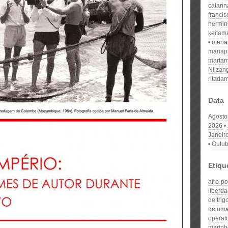
catari
franci
hermin
keitam
mari
mariap
martam
Nilzan
ritada
Data
Agosto
2026
Janeir
Outub
Etiqu
afro-po
liberd
de trig
de uma
operat
marinh