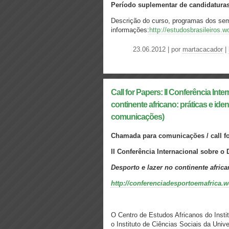
Período suplementar de candidaturas
Descrição do curso, programas dos sem
informações:
http://estudosbrasileiros.
23.06.2012 | por
martacacador
|
Call for Papers: II Conferência Int
continente africano: práticas e i
comunicações)
Chamada para comunicações / call f
II Conferência Internacional sobre o
Desporto e lazer no continente africa
http://conferenciadesportoemafrica.
O Centro de Estudos Africanos do Insti
o Instituto de Ciências Sociais da Unive