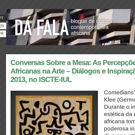
PT
blogue de cultura
EN
contemporânea
africana
FR
Conversas Sobre a Mesa: As Percepçõe
Africanas na Arte – Diálogos e Inspiraç
2013, no ISCTE-IUL
Comedians’ 
Klee (Germ
Durante o i
estética da 
africana to
poderosa in