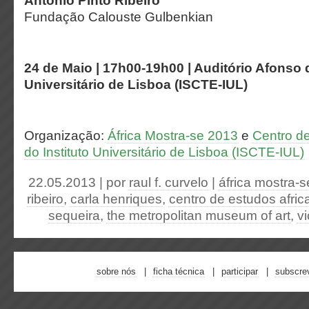
António Pinto Ribeiro
Fundação Calouste Gulbenkian
24 de Maio | 17h00-19h00 | Auditório Afonso d
Universitário de Lisboa (ISCTE-IUL)
Organização:
África Mostra-se 2013
e
Centro de
do Instituto Universitário de Lisboa (ISCTE-IUL)
22.05.2013 | por
raul f. curvelo
|
áfrica mostra-
ribeiro
,
carla henriques
,
centro de estudos afri
sequeira
,
the metropolitan museum of art
,
vi
sobre nós
ficha técnica
participar
subscre