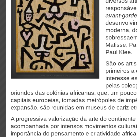
diversos ar
responsáve
avant-gard
desenvolvim
moderna, d
sobressaem
Matisse, Pa
Paul Klee.
São os arti
primeiros a
interesse es
pelas colec
oriundos das colónias africanas, que, um pouco
capitais europeias, tornadas metrópoles de impé
expansão, são reunidas em museus de cariz etn
A progressiva valorização da arte do continente 
acompanhada por intensos movimentos cultura
importância do pensamento e criatividade afric