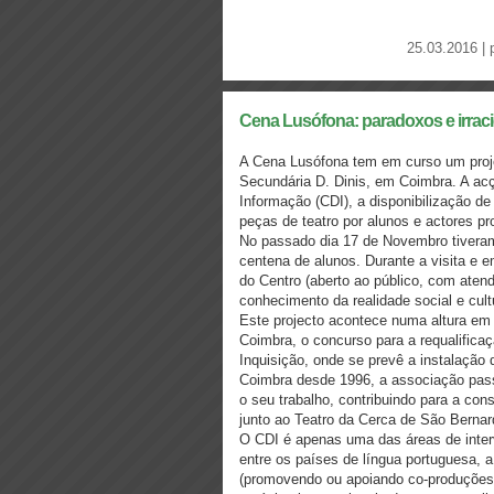
25.03.2016 | 
Cena Lusófona: paradoxos e irrac
A Cena Lusófona tem em curso um proje
Secundária D. Dinis, em Coimbra. A acç
Informação (CDI), a disponibilização de 
peças de teatro por alunos e actores pro
No passado dia 17 de Novembro tiveram
centena de alunos. Durante a visita e e
do Centro (aberto ao público, com aten
conhecimento da realidade social e cult
Este projecto acontece numa altura em q
Coimbra, o concurso para a requalificaç
Inquisição, onde se prevê a instalação
Coimbra desde 1996, a associação pass
o seu trabalho, contribuindo para a con
junto ao Teatro da Cerca de São Bernar
O CDI é apenas uma das áreas de inter
entre os países de língua portuguesa, a
(promovendo ou apoiando co-produções 