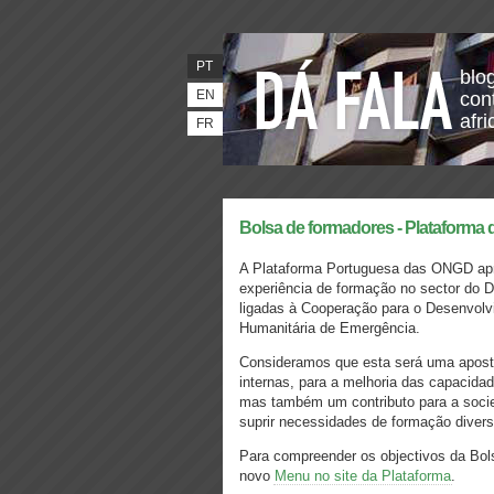
PT
blo
EN
con
afr
FR
Bolsa de formadores - Plataform
A Plataforma Portuguesa das ONGD apr
experiência de formação no sector do D
ligadas à Cooperação para o Desenvol
Humanitária de Emergência.
Consideramos que esta será uma apost
internas, para a melhoria das capacida
mas também um contributo para a socied
suprir necessidades de formação divers
Para compreender os objectivos da Bol
novo
Menu no site da Plataforma
.