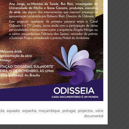
ola
,
equador
,
espanha
,
moçambique
,
portugal
,
projectos
,
série
documental