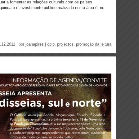
nuar a fomentar as relações culturais com os países
quirida e o investimento público realizado nesta área é, no
.12.2011 | por
joanapires
|
cplp
,
projectos
,
promoção da leitura