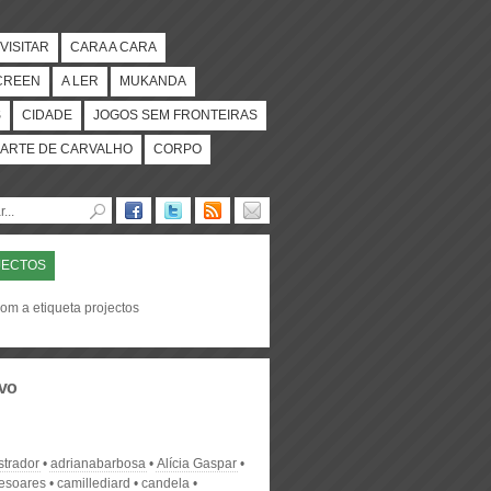
VISITAR
CARA A CARA
CREEN
A LER
MUKANDA
S
CIDADE
JOGOS SEM FRONTEIRAS
ARTE DE CARVALHO
CORPO
JECTOS
om a etiqueta projectos
vo
strador
adrianabarbosa
Alícia Gaspar
desoares
camillediard
candela