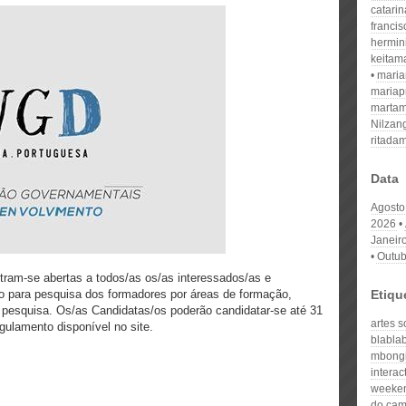
catari
franci
hermin
keitam
mari
mariap
martam
Nilzan
ritada
Data
Agosto
2026
Janeir
Outub
ram-se abertas a todos/as os/as interessados/as e
 para pesquisa dos formadores por áreas de formação,
Etiqu
e pesquisa. Os/as Candidatas/os poderão candidatar-se até 31
artes 
ulamento disponível no site.
blabla
mbongi
interac
weeke
do cam