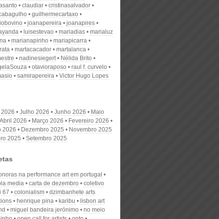
nasanto
claudiar
cristinasalvador
scabagulho
guilhermecartaxo
iobovino
joanapereira
joanapires
ayanda
luisestevao
mariadias
marialuz
ana
marianapinho
mariapicarra
rata
martacacador
martalanca
estre
nadinesiegert
Nélida Brito
gelaSouza
otavioraposo
raul f. curvelo
masio
samirapereira
Victor Hugo Lopes
 2026
Julho 2026
Junho 2026
Maio
Abril 2026
Março 2026
Fevereiro 2026
o 2026
Dezembro 2025
Novembro 2025
ro 2025
Setembro 2025
etas
sonoras na performance art em portugal
bla media
carta de dezembro
coletivo
 67
colonialism
dzimbanhete arts
tions
henrique pina
karibu
lisbon art
nd
miguel bandeira jerónimo
no meio
inho
open call for artists
opto