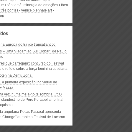
ue
são tomé
sinergia de emoções
theo
três pontes
venice biennale art
hop
lidos
 na Europa do tráfico transatlântico
ós – Uma Viagem ao Sul Global", de Paulo
ho
res que carregam”: concurso do Festival
to reflete sobre a força feminina cotidiana
oten na Dentu Zona,
, a primeira exposição individual de
y Mazza
ma vez, numa meia-noite sombria…”: O
clandestino de Pere Portabella no final
nquismo
ta angolana Pocas Pascoal apresenta
to Change" durante o Festival de Locarno