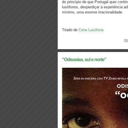
do princípio de que Portugal quer conti
lusófonos, desperdiçar a experiência ad
mínimo, uma enorme irracionalidade.
Tirado de
Cena Lusófona
05
"Odisseias, sul e norte"