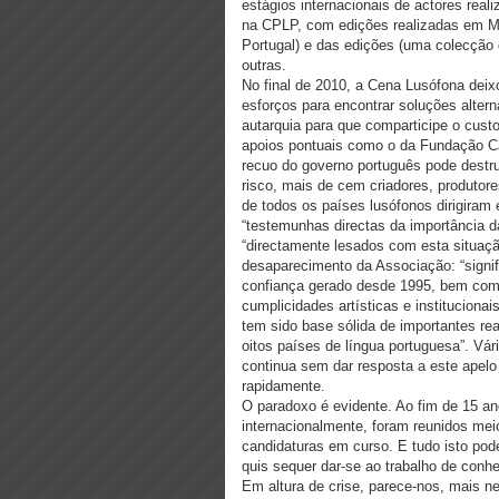
estágios internacionais de actores realiz
na CPLP, com edições realizadas em M
Portugal) e das edições (uma colecção 
outras.
No final de 2010, a Cena Lusófona deix
esforços para encontrar soluções altern
autarquia para que comparticipe o cust
apoios pontuais como o da Fundação Ca
recuo do governo português pode destru
risco, mais de cem criadores, produtore
de todos os países lusófonos dirigira
“testemunhas directas da importância d
“directamente lesados com esta situaç
desaparecimento da Associação: “signifi
confiança gerado desde 1995, bem como
cumplicidades artísticas e instituciona
tem sido base sólida de importantes rea
oitos países de língua portuguesa”. V
continua sem dar resposta a este apelo 
rapidamente.
O paradoxo é evidente. Ao fim de 15 ano
internacionalmente, foram reunidos meio
candidaturas em curso. E tudo isto po
quis sequer dar-se ao trabalho de conhe
Em altura de crise, parece-nos, mais ne