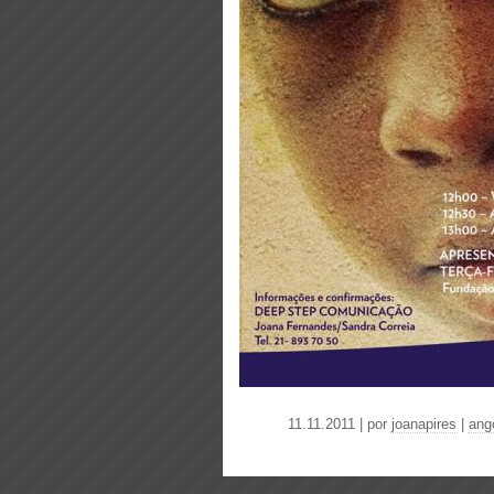
11.11.2011 | por
joanapires
|
ang