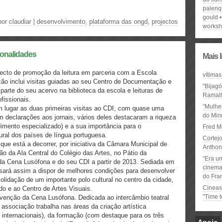
palenq
gould
por
claudiar
|
desenvolvimento
,
plataforma das ongd
,
projectos
works
ionalidades
Mais 
cto de promoção da leitura em parceria com a Escola
vítimas
ão inclui visitas guiadas ao seu Centro de Documentação e
"Bijag
parte do seu acervo na biblioteca da escola e leituras de
Ramal
fissionais.
“Mulhe
 lugar as duas primeiras visitas ao CDI, com quase uma
do Minu
m declarações aos jornais, vários deles destacaram a riqueza
dimento especializado) e a sua importância para o
Fred M
ural dos países de língua portuguesa.
Cortejo
ue está a decorrer, por iniciativa da Câmara Municipal de
Anthon
ão da Ala Central do Colégio das Artes, no Pátio da
“Era u
 da Cena Lusófona e do seu CDI a partir de 2013. Sediada em
cinema 
ará assim a dispor de melhores condições para desenvolver
do Fra
solidação de um importante polo cultural no centro da cidade,
Cineas
do e ao Centro de Artes Visuais.
"Time 
venção da Cena Lusófona. Dedicada ao intercâmbio teatral
 associação trabalha nas áreas da criação artística
internacionais), da formação (com destaque para os três