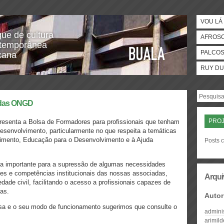
VOU LÁ 
gue de cultura
AFROS
temporânea
PALCO
icana
RUY DU
a das ONGD
PRO
esenta a Bolsa de Formadores para profissionais que tenham
esenvolvimento, particularmente no que respeita a temáticas
vimento, Educação para o Desenvolvimento e à Ajuda
Posts c
a importante para a supressão de algumas necessidades
des e competências institucionais das nossas associadas,
Arqui
ade civil, facilitando o acesso a profissionais capazes de
as.
Autor
sa e o seu modo de funcionamento sugerimos que consulte o
admini
arimil