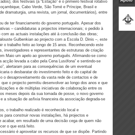
Apoio
ados), dos festivais (a “Estação” é o primeiro festival rotativo
oçambique, Cabo Verde, São Tomé e Príncipe, Brasil e
de dramaturgia, uma revista, um jornal, documentários), entre
ou de ter financiamento do governo português. Apesar dos
ativas – candidaturas a projectos internacionais; o pedido à
o com as actuais instalações até à conclusão das obras;
louste Gulbenkian ao projecto com a Escola D. Dinis –, este
ir o trabalho feito ao longo de 15 anos. Reconhecendo este
s, investigadores e representantes de estruturas de criação
m em Maio um apelo ao governo português. Afirmando-se como
a acção levada a cabo pela Cena Lusófona” e sentindo-se
ão”, alertaram para as consequências de um eventual
caria o desbaratar do investimento feito e do capital de
 o desaproveitamento da vasta rede de contactos e de
is que o projecto permitiu desenvolver ao longo dos anos e que
lizações e de múltiplas iniciativas de colaboração entre os
ários meses depois da sua tomada de posse, o novo governo
e a situação de asfixia financeira da associação degrada-se
s, o trabalho realizado é reconhecido local e
s para construir novas instalações, há projectos e
de acabar, em resultado de uma decisão cega de quem não
cer o que está feito.
cessário é aproveitar os recursos de que se dispõe. Partindo