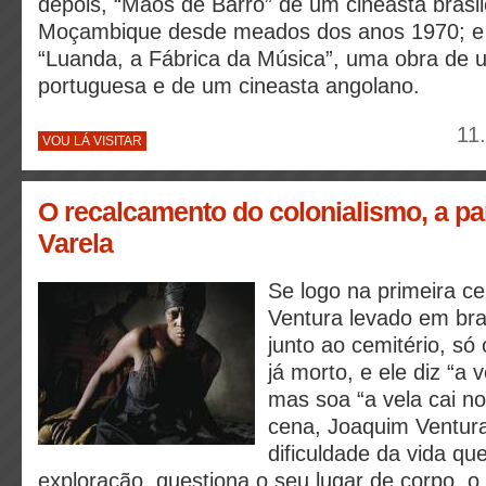
depois, “Mãos de Barro” de um cineasta brasil
Moçambique desde meados dos anos 1970; e 
“Luanda, a Fábrica da Música”, uma obra de 
portuguesa e de um cineasta angolano.
11
VOU LÁ VISITAR
O recalcamento do colonialismo, a part
Varela
Se logo na primeira c
Ventura levado em br
junto ao cemitério, só
já morto, e ele diz “a 
mas soa “a vela cai n
cena, Joaquim Ventura
dificuldade da vida qu
exploração, questiona o seu lugar de corpo, 