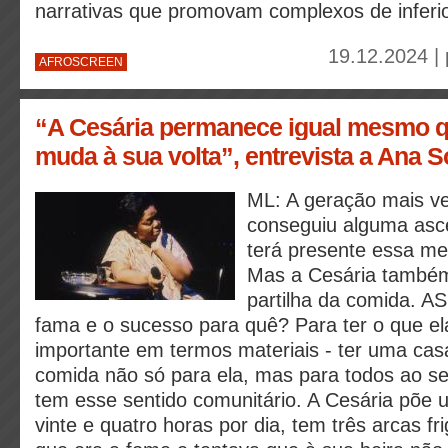
narrativas que promovam complexos de inferio
19.12.2024 |
AFROSCREEN
“A Cesária permanece igual mesmo 
muda à sua volta”, entrevista a Ana 
ML: A geração mais ve
conseguiu alguma asce
terá presente essa m
Mas a Cesária também
partilha da comida. AS
fama e o sucesso para quê? Para ter o que el
importante em termos materiais - ter uma cas
comida não só para ela, mas para todos ao se
tem esse sentido comunitário. A Cesária põe
vinte e quatro horas por dia, tem três arcas fri