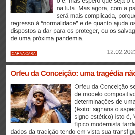
o é, mas espero que seja o 
na luta. Mas agora, com a p
será mais complicada, porq
regresso à “normalidade” e de quanto ajuda 
dispostos a dar para os proteger, ou os salva
de uma próxima pandemia.
12.02.202
CARA A CARA
Orfeu da Conceição: uma tragédia nã
Orfeu da Conceição se
de modelo compositivo,
determinações de uma 
(êxito: signans o aspe
signo estético) isto é,
típico modernista tard
dados da tradição tendo em vista sua transfig