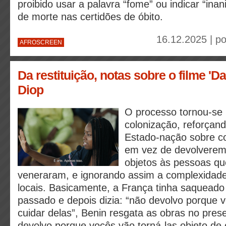
proibido usar a palavra “fome” ou indicar “in
de morte nas certidões de óbito.
16.12.2025 | p
AFROSCREEN
Da restituição, notas sobre o filme 'D
Diop
O processo tornou-se
colonização, reforçan
Estado-nação sobre c
em vez de devolverem
objetos às pessoas qu
veneraram, e ignorando assim a complexidade 
locais. Basicamente, a França tinha saqueado
passado e depois dizia: “não devolvo porque
cuidar delas”, Benin resgata as obras no prese
devolvo porque vocês vão torná-las objeto de