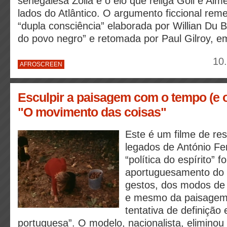
senegalesa Zoila é o elo que religa Goli e Alm
lados do Atlântico. O argumento ficcional rem
“dupla consciência” elaborada por Willian Du 
do povo negro” e retomada por Paul Gilroy, em
10
AFROSCREEN
Esculpir a paisagem com o tempo (e 
"O movimento das coisas"
Este é um filme de res
legados de António Fe
“política do espírito” f
aportuguesamento do 
gestos, dos modos de v
e mesmo da paisage
tentativa de definição 
portuguesa”. O modelo, nacionalista, eliminou