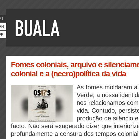
PT
EN
FR
Fomes coloniais, arquivo e silenciam
colonial e a (necro)política da vida
As fomes moldaram a 
Verde, a nossa identi
nos relacionamos com 
vida. Contudo, persis
produção de silêncio 
facto. Não será exagerado dizer que interiori
profundamente a censura dos tempos coloniai