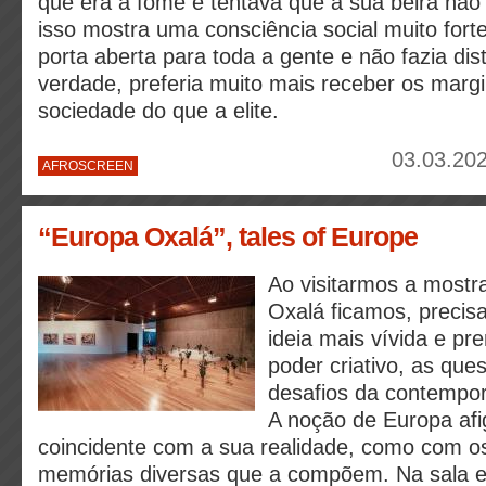
que era a fome e tentava que à sua beira não 
isso mostra uma consciência social muito forte
porta aberta para toda a gente e não fazia di
verdade, preferia muito mais receber os margi
sociedade do que a elite.
03.03.202
AFROSCREEN
“Europa Oxalá”, tales of Europe
Ao visitarmos a mostr
Oxalá ficamos, preci
ideia mais vívida e pr
poder criativo, as que
desafios da contempor
A noção de Europa afi
coincidente com a sua realidade, como com o
memórias diversas que a compõem. Na sala e