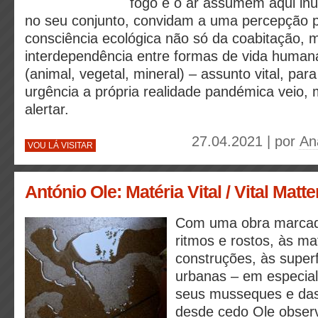
fogo e o ar assumem aqui in
no seu conjunto, convidam a uma percepção p
consciência ecológica não só da coabitação, 
interdependência entre formas de vida huma
(animal, vegetal, mineral) – assunto vital, par
urgência a própria realidade pandémica veio,
alertar.
27.04.2021 | por
An
VOU LÁ VISITAR
António Ole: Matéria Vital / Vital Matte
Com uma obra marcad
ritmos e rostos, às ma
construções, às superf
urbanas – em especial
seus musseques e das 
desde cedo Ole obse