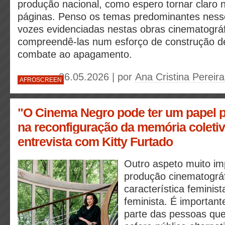
produção nacional, como espero tornar claro 
páginas. Penso os temas predominantes nesse
vozes evidenciadas nestas obras cinematográf
compreendê-las num esforço de construção d
combate ao apagamento.
26.05.2026 | por
Ana Cristina Pereira
AFROSCREEN
"O Cinema Negro pode ter um papel 
na reconfiguração da memória coleti
entrevista com Kitty Furtado
Outro aspeto muito im
produção cinematográf
característica feminis
feminista. É important
parte das pessoas que