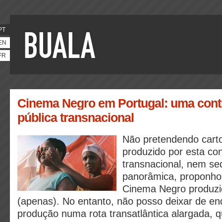
PT
EN
FR
Cinema Negro em Portugal: uma cont
pública transnacional
Não pretendendo cart
produzido por esta con
transnacional, nem se
panorâmica, proponho
Cinema Negro produzi
(apenas). No entanto, não posso deixar de en
produção numa rota transatlântica alargada, 