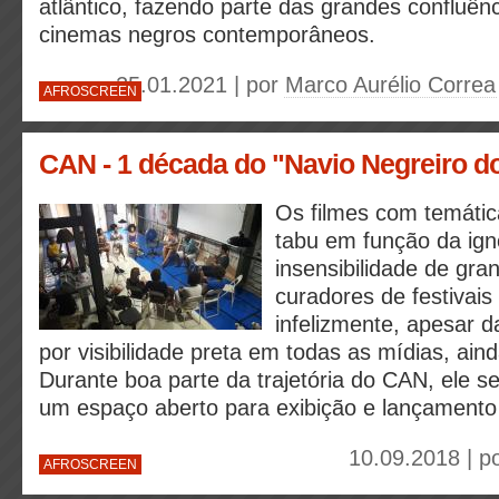
atlântico, fazendo parte das grandes confluên
cinemas negros contemporâneos.
25.01.2021 | por
Marco Aurélio Correa
AFROSCREEN
CAN - 1 década do "Navio Negreiro d
Os filmes com temátic
tabu em função da ign
insensibilidade de gra
curadores de festivais 
infelizmente, apesar 
por visibilidade preta em todas as mídias, ai
Durante boa parte da trajetória do CAN, ele s
um espaço aberto para exibição e lançamento
10.09.2018 | p
AFROSCREEN