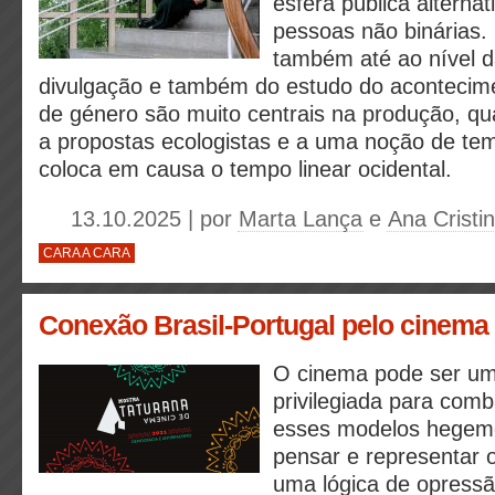
esfera pública alterna
pessoas não binárias. 
também até ao nível 
divulgação e também do estudo do acontecim
de género são muito centrais na produção, q
a propostas ecologistas e a uma noção de tem
coloca em causa o tempo linear ocidental.
13.10.2025 | por
Marta Lança
e
Ana Cristi
CARA A CARA
Conexão Brasil-Portugal pelo cinema
O cinema pode ser um
privilegiada para com
esses modelos hegemô
pensar e representar o
uma lógica de opressã