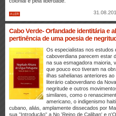
colonial e pela liberdade.
31.08.201
A LER
Cabo Verde- Orfandade identitária e a
pertinência de uma poesia de negritude
Os especialistas nos estudos d
caboverdiana parecem estar 
na sua esmagadora maioria, 
que pouco eco tiveram na obra
ilhas sahelianas anteriores ao
literário caboverdiano da Nov
negritude e outros movimentos 
similares, como o renasciment
americano, o indigenismo hait
cubano, aliás, amplamente dissecados por Man
sua "Introdução" a No 'Reino de Caliban' e n'