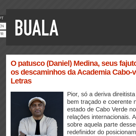
PT
EN
FR
O patusco (Daniel) Medina, seus fajut
os descaminhos da Academia Cabo-v
Letras
Pior, só a deriva direitist
bem traçado e coerente 
estado de Cabo Verde no
relações internacionais. 
sobre aquela parte dess
redefinidor do posiciona