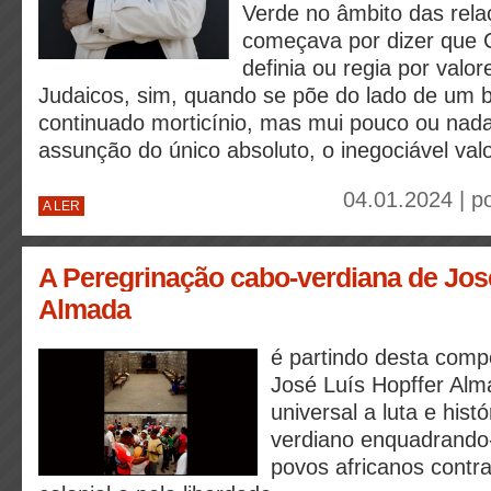
Verde no âmbito das rela
começava por dizer que 
definia ou regia por valor
Judaicos, sim, quando se põe do lado de um 
continuado morticínio, mas mui pouco ou nada
assunção do único absoluto, o inegociável val
04.01.2024 | p
A LER
A Peregrinação cabo-verdiana de Jos
Almada
é partindo desta comp
José Luís Hopffer Alm
universal a luta e hist
verdiano enquadrando-
povos africanos contr