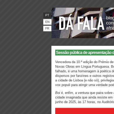
PT
blo
EN
con
afr
FR
Sessão pública de apresentação de
Vencedora da 10.ª edição do Prémio d
Novas Obras em Língua Portuguesa. Boi,
falhado, é uma homenagem à poética de
dispersos por fanzines e outros regist
a cidade de Lisboa (e não só), privilegi
vox populi para atingir uma verdade poét
Boi
é, enfim, a ventura que paira sobre
cidade imaginada que ainda resiste em 
junho de 2025, às 17 horas, no Auditóri