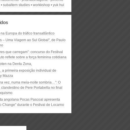
subaltern studies
workkshop
yuk hui
lidos
 na Europa do tráfico transatlântico
ós – Uma Viagem ao Sul Global", de Paulo
ho
res que carregam”: concurso do Festival
to reflete sobre a força feminina cotidiana
oten na Dentu Zona,
, a primeira exposição individual de
y Mazza
ma vez, numa meia-noite sombria…”: O
clandestino de Pere Portabella no final
nquismo
ta angolana Pocas Pascoal apresenta
to Change" durante o Festival de Locarno