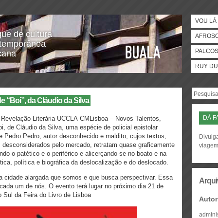
VOU LÁ 
gue de cultura
AFROS
temporânea
PALCO
icana
RUY DU
 “Boi”, da Cláudio da Silva
DÁ F
e Revelação Literária UCCLA-CMLisboa – Novos Talentos,
 de Cláudio da Silva, uma espécie de policial epistolar
 Pedro Pedro, autor desconhecido e maldito, cujos textos,
Divulga
os desconsiderados pelo mercado, retratam quase graficamente
viage
ando o patético e o periférico e alicerçando-se no boato e na
ica, política e biográfica da deslocalização e do deslocado.
 a cidade alargada que somos e que busca perspectivar. Essa
Arqui
cada um de nós. O evento terá lugar no próximo dia 21 de
o Sul da Feira do Livro de Lisboa
Autor
admini