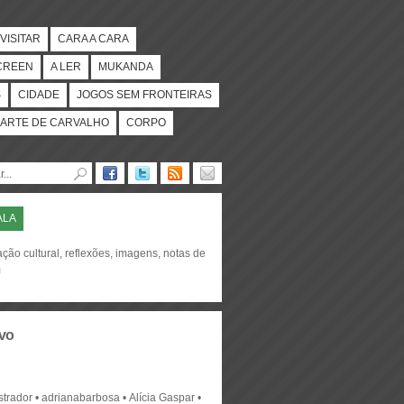
VISITAR
CARA A CARA
CREEN
A LER
MUKANDA
S
CIDADE
JOGOS SEM FRONTEIRAS
ARTE DE CARVALHO
CORPO
ALA
ção cultural, reflexões, imagens, notas de
m
vo
strador
adrianabarbosa
Alícia Gaspar