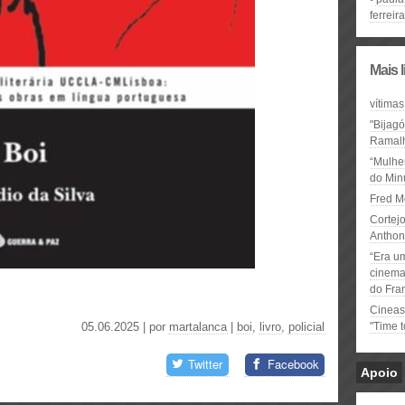
ferreira
Mais 
vítimas
"Bijag
Ramal
“Mulhe
do Minu
Fred M
Cortejo
Anthon
“Era u
cinema 
do Fra
Cineas
05.06.2025 | por
martalanca
|
boi
,
livro
,
policial
"Time 
Twitter
Facebook
Apoio