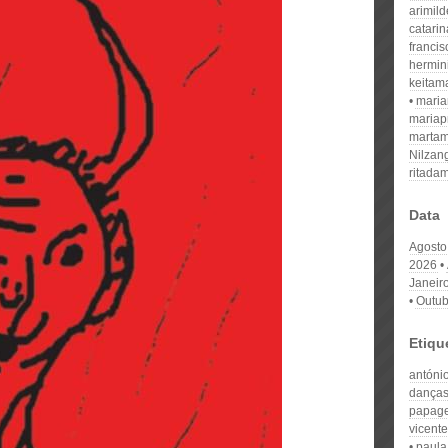
arimil
catari
franci
hermin
keitam
mari
mariap
martam
Nilzan
ritada
Data
Agosto
2026
Janeir
Outub
Etiqu
antóni
dança
papag
vicente
paula