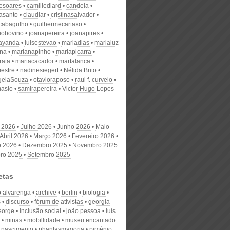
desoares
camillediard
candela
nasanto
claudiar
cristinasalvador
scabagulho
guilhermecartaxo
iobovino
joanapereira
joanapires
ayanda
luisestevao
mariadias
marialuz
ana
marianapinho
mariapicarra
rata
martacacador
martalanca
estre
nadinesiegert
Nélida Brito
gelaSouza
otavioraposo
raul f. curvelo
masio
samirapereira
Victor Hugo Lopes
 2026
Julho 2026
Junho 2026
Maio
Abril 2026
Março 2026
Fevereiro 2026
o 2026
Dezembro 2025
Novembro 2025
ro 2025
Setembro 2025
etas
o alvarenga
archive
berlin
biologia
s
discurso
fórum de ativistas
georgia
eorge
inclusão social
joão pessoa
luís
minas
mobillidade
museu encantado
 nascimento
phantasmagoria
piménio