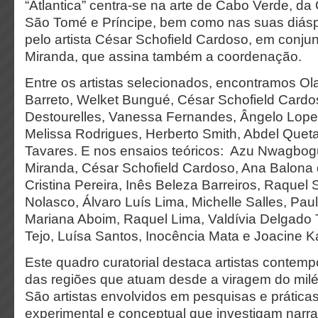
“Atlantica” centra-se na arte de Cabo Verde, da
São Tomé e Príncipe, bem como nas suas diásp
pelo artista César Schofield Cardoso, em conj
Miranda, que assina também a coordenação.
Entre os artistas selecionados, encontramos O
Barreto, Welket Bungué, César Schofield Cardos
Destourelles, Vanessa Fernandes, Ângelo Lop
Melissa Rodrigues, Herberto Smith, Abdel Quet
Tavares. E nos ensaios teóricos: Azu Nwagbog
Miranda, César Schofield Cardoso, Ana Balona d
Cristina Pereira, Inês Beleza Barreiros, Raquel 
Nolasco, Álvaro Luís Lima, Michelle Salles, Pa
Mariana Aboim, Raquel Lima, Valdívia Delgado T
Tejo, Luísa Santos, Inocência Mata e Joacine K
Este quadro curatorial destaca artistas contem
das regiões que atuam desde a viragem do milé
São artistas envolvidos em pesquisas e práticas
experimental e conceptual que investigam narrat