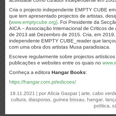
actividade como curador independente em 2003
Cria o projecto independente EMPTY CUBE em
que tem apresentado projectos de artistas, desi
(
www.emptycube.org)
. Foi Presidente da Secç
AICA – Associação Internacional de Críticos de
de 2013 até Dezembro de 2015. Cria, em 2019, 
independente EMPTY CUBE_reader que lançou 
com uma obra dos artistas Musa paradisiaca.
Escreve regularmente sobre projectos artísticos
publicações e websites entre os quais no
www.e
Conheça a editora
Hangar Books
:
https://hangar.com.pt/edicoes/
18.11.2021 | por
Alícia Gaspar
|
arte
,
cabo verd
cultura
,
diasporas
,
guinea bissau
,
hangar
,
lanç
política
,
s