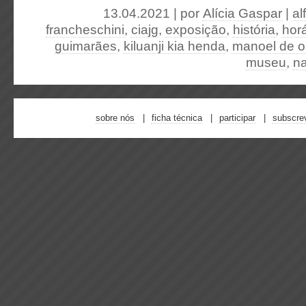
13.04.2021 | por
Alícia Gaspar
|
al
francheschini
,
ciajg
,
exposição
,
história
,
horá
guimarães
,
kiluanji kia henda
,
manoel de ol
museu
,
na
sobre nós
ficha técnica
participar
subscre