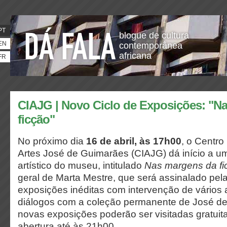
PT
blogue de cultura
EN
contemporânea
africana
FR
CIAJG | Novo Ciclo de Exposições: "N
ficção"
No próximo dia
16 de abril, às 17h00
, o Centro
Artes José de Guimarães (CIAJG) dá início a 
artístico do museu, intitulado
Nas margens da fi
geral de Marta Mestre, que será assinalado pel
exposições inéditas com intervenção de vários a
diálogos com a coleção permanente de José d
novas exposições poderão ser visitadas gratuit
abertura até às 21h00.