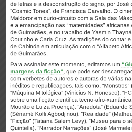
de letras e a desconstrução do signo, por José
“Cosmic Tones”, de Francisca Carvalho. O cin
Maldoror em curto-circuito com a Sala das Másc
e a emancipação nas “maternidades” africanas
de Guimarães, e no trabalho de Yasmin Thayná
Coutinho e Carla Cruz. As tradições do contar e
de Cabinda em articulação com o “Alfabeto Afri
de Guimarães.
Para assinalar este momento, editamos um
“Gl
margens da ficção”
, que pode ser descarreg
com verbetes de autores e autoras de várias na
inéditos e republicações, tais como, “Monstros”
“Máquina Mitológica” (Vinicius N. Honesco), “F
sobre uma ficção científica tecno-afro-xamânica-
Mourão e Luiza Proença), “Anedota” (Eduardo St
(Sénamé Koffi Agbodjinou), “Realidade” (Matheu
“Ficção” (Tatiana Salem Levy), “Museu para o s
Quintella), “Narrador Narrações” (José Marmeleir