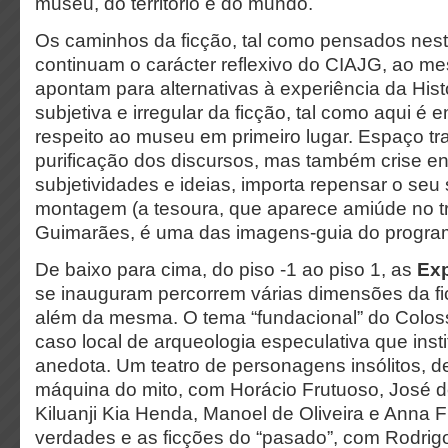
museu, do território e do mundo.
Os caminhos da ficção, tal como pensados nes
continuam o carácter reflexivo do CIAJG, ao 
apontam para alternativas à experiência da Hist
subjetiva e irregular da ficção, tal como aqui é e
respeito ao museu em primeiro lugar. Espaço tra
purificação dos discursos, mas também crise ent
subjetividades e ideias, importa repensar o seu
montagem (a tesoura, que aparece amiúde no t
Guimarães, é uma das imagens-guia do progra
De baixo para cima, do piso -1 ao piso 1, as
E
x
se inauguram percorrem várias dimensões da fi
além da mesma. O tema “fundacional” do Colos
caso local de arqueologia especulativa que insti
anedota. Um teatro de personagens insólitos, d
máquina do mito, com Horácio Frutuoso, José 
Kiluanji Kia Henda, Manoel de Oliveira e Anna 
verdades e as ficções do “pasado”, com Rodri