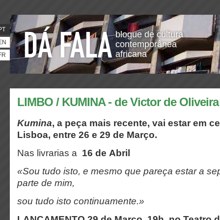
PT
blogue de cultura
EN
contemporânea
africana
FR
LIMBO / KUMINA - de Victor de Oliveira
Kumina
, a peça mais recente,
vai estar em c
Lisboa, entre 26 e 29 de Março.
Nas livrarias a
16 de Abril
«Sou tudo isto,
e mesmo que pareça estar a se
parte de mim,
sou tudo isto continuamente.»
LANÇAMENTO 29 de Março, 19h, no Teatro d