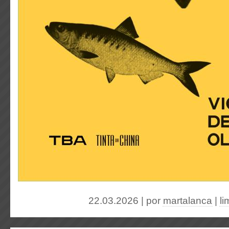
22.03.2026 | por
martalanca
|
l