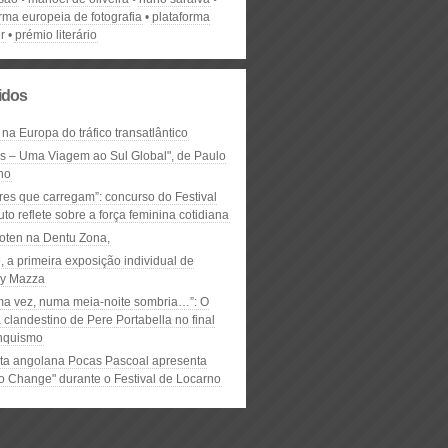
rma europeia de fotografia
plataforma
r
prémio literário
lidos
 na Europa do tráfico transatlântico
ós – Uma Viagem ao Sul Global", de Paulo
ho
res que carregam”: concurso do Festival
to reflete sobre a força feminina cotidiana
oten na Dentu Zona,
, a primeira exposição individual de
y Mazza
ma vez, numa meia-noite sombria…”: O
clandestino de Pere Portabella no final
nquismo
ta angolana Pocas Pascoal apresenta
to Change" durante o Festival de Locarno