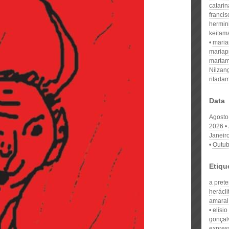
catari
franci
hermin
keitam
mari
mariap
martam
Nilzan
ritada
Data
Agosto
2026
Janeir
Outub
Etiqu
a pret
herácli
amaral
elísi
gonçal
expres