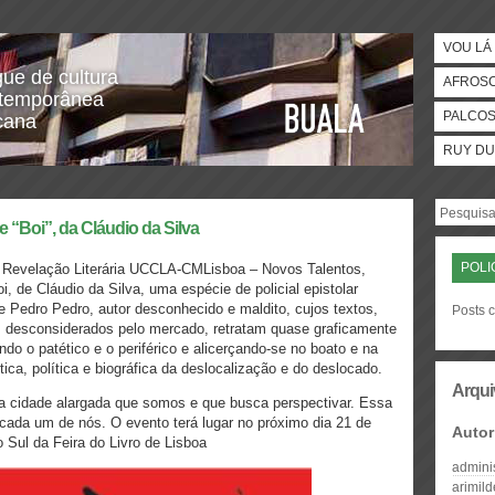
VOU LÁ 
gue de cultura
AFROS
temporânea
PALCO
icana
RUY DU
 “Boi”, da Cláudio da Silva
POLI
e Revelação Literária UCCLA-CMLisboa – Novos Talentos,
 de Cláudio da Silva, uma espécie de policial epistolar
 Pedro Pedro, autor desconhecido e maldito, cujos textos,
Posts c
os desconsiderados pelo mercado, retratam quase graficamente
ando o patético e o periférico e alicerçando-se no boato e na
ica, política e biográfica da deslocalização e do deslocado.
Arqui
 a cidade alargada que somos e que busca perspectivar. Essa
cada um de nós. O evento terá lugar no próximo dia 21 de
Autor
o Sul da Feira do Livro de Lisboa
admini
arimil