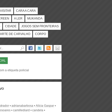
VISITAR
CARA A CARA
CREEN
A LER
MUKANDA
S
CIDADE
JOGOS SEM FRONTEIRAS
ARTE DE CARVALHO
CORPO
CIAL
om a etiqueta policial
vo
strador
adrianabarbosa
Alícia Gaspar
desoares
camillediard
candela