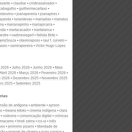
nasanto
claudiar
cristinasalvador
scabagulho
guilhermecartaxo
iobovino
joanapereira
joanapires
ayanda
luisestevao
mariadias
marialuz
ana
marianapinho
mariapicarra
rata
martacacador
martalanca
estre
nadinesiegert
Nélida Brito
gelaSouza
otavioraposo
raul f. curvelo
masio
samirapereira
Victor Hugo Lopes
 2026
Julho 2026
Junho 2026
Maio
Abril 2026
Março 2026
Fevereiro 2026
o 2026
Dezembro 2025
Novembro 2025
ro 2025
Setembro 2025
etas
ensão de antígona
ambiente
ayrson
to
bwana kitoko
cinema indígena
clara
codesria
comunicação digital
crónicas
o macamo
hindi zahra
ics-ul
inês
ves
jerónimo pizarro
liberdade de
são
manoel de oliveira
nuno saraiva