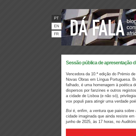
PT
blo
EN
con
afr
FR
Sessão pública de apresentação de
Vencedora da 10.ª edição do Prémio d
Novas Obras em Língua Portuguesa. Boi,
falhado, é uma homenagem à poética de
dispersos por fanzines e outros regist
a cidade de Lisboa (e não só), privilegi
vox populi para atingir uma verdade poét
Boi
é, enfim, a ventura que paira sobre
cidade imaginada que ainda resiste em 
junho de 2025, às 17 horas, no Auditóri