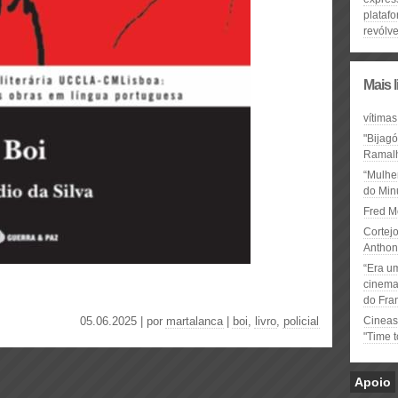
platafo
revólve
Mais 
vítimas
"Bijag
Ramal
“Mulhe
do Minu
Fred M
Cortejo
Anthon
“Era u
cinema 
do Fra
05.06.2025 | por
martalanca
|
boi
,
livro
,
policial
Cineas
"Time 
Apoio