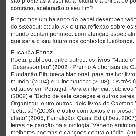
são propícias à escrita, à leitura e à crítica de p
contrário, acelerarão o seu fim?
Propomos um balanço do papel desempenhado p
do s&eacut! e;culo XX e uma reflexão sobre os
mundo contemporâneo, com atenção especialme
que seria o seu futuro nos contextos lusófonos.
Eucanãa Ferraz
Poeta, publicou, entre outros, os livros “Martelo”
“Desassombro” (2002 - Prémio Alphonsus de G
Fundação Biblioteca Nacional, para melhor livro
mundo” (2004) e “Cinemateca” (2008). Os três úl
editados em Portugal. Para a infância, publico
(2008) e “Bicho de sete cabeças e outros seres 
Organizou, entre outros, dois livros de Caetano 
“Letra só” (2003), e outro com textos em prosa
chato” (2005, Famalicão: Quasi Ediç! ões, 2007
letras de canção na a ntologia “Veneno antimon
melhores poemas e canções contra o tédio” (20