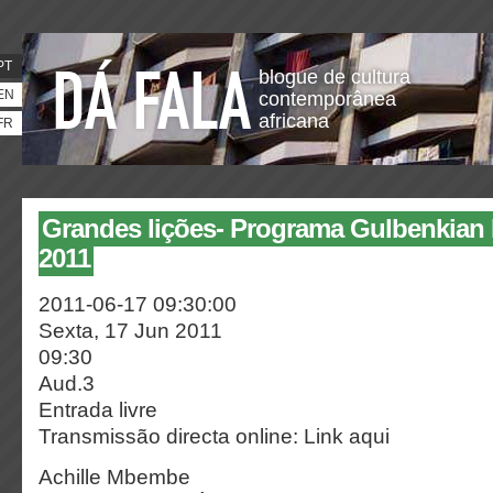
PT
blogue de cultura
EN
contemporânea
africana
FR
Grandes lições- Programa Gulbenkian
2011
2011-06-17 09:30:00
Sexta, 17 Jun 2011
09:30
Aud.3
Entrada livre
Transmissão directa online: Link aqui
Achille Mbembe