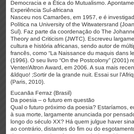
Democracia e a Ética do Mutualismo. Apontame
Experiência Sul-africana
Nasceu nos Camarões, em 1957, e é investigado
Política na University of the Witwatersrand (Joa
Sul). Faz parte da coordenação do The Johann
Theory and Criticism (JWTC). Escreveu largamen
cultura e história africanas, sendo autor de múl
francês, como “La Naissance du maquis dans 
(1996). O seu livro “On the Postcolony” (2001) r
Venter/Altron Award, em 2006. A sua mais recen
&ldquo! ;Sortir de la grande nuit. Essai sur l’Afr
(Paris, 2010).
Eucanãa Ferraz (Brasil)
Da poesia – o futuro em questão
Qual o futuro próximo da poesia? Estaríamos, en
à sua morte, largamente anunciada por pensad
longo do século XX? Há quem julgue haver sina
ao contrário, distantes do fim ou do esgotamen