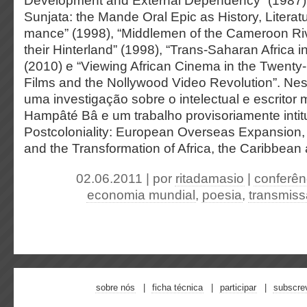
Development and External Dependency” (1987), 
Sunjata: the Mande Oral Epic as History, Literat
mance” (1998), “Middlemen of the Cameroon Riv
their Hinterland” (1998), “Trans-Saharan Africa i
(2010) e “Viewing African Cinema in the Twenty-F
Films and the Nollywood Video Revolution”. Nes
uma investigação sobre o intelectual e escrito
Hampâté Bâ e um trabalho provisoriamente intit
Postcoloniality: European Overseas Expansion,
and the Transformation of Africa, the Caribbean 
02.06.2011 | por
ritadamasio
|
conferên
economia mundial
,
poesia
,
transmiss
sobre nós
ficha técnica
participar
subscre