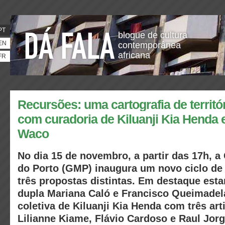
PT
blogue de cultura
EN
contemporânea
africana
FR
Recursões: uma cartografia de territó
com curadoria de Kiluanji Kia Henda 
Waco
No dia 15 de novembro, a partir das 17h, a
do Porto (GMP) inaugura um novo ciclo d
três propostas distintas. Em destaque esta
dupla Mariana Caló e Francisco Queimadel
coletiva de Kiluanji Kia Henda com três art
Lilianne Kiame, Flávio Cardoso e Raul Jorg