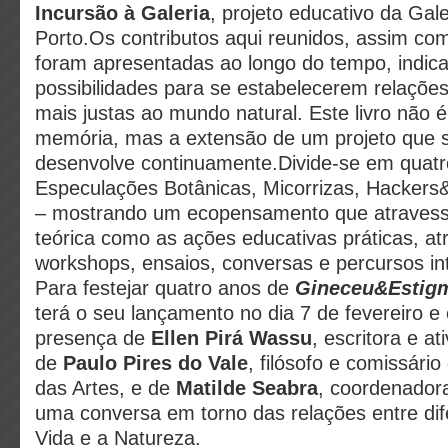
Incursão à Galeria
, projeto educativo da Gale
Porto.Os contributos aqui reunidos, assim co
foram apresentadas ao longo do tempo, indica
possibilidades para se estabelecerem relaçõe
mais justas ao mundo natural. Este livro não
memória, mas a extensão de um projeto que 
desenvolve continuamente.Divide-se em quatro
Especulações Botânicas, Micorrizas, Hackers
– mostrando um ecopensamento que atravessa
teórica como as ações educativas práticas, at
workshops, ensaios, conversas e percursos int
Para festejar quatro anos de
Gineceu&Estig
terá o seu lançamento no dia 7 de fevereiro e
presença de
Ellen Pirá Wassu
, escritora e at
de
Paulo Pires do Vale
, filósofo e comissári
das Artes, e de
Matilde Seabra
, coordenadora
uma conversa em torno das relações entre di
Vida e a Natureza.