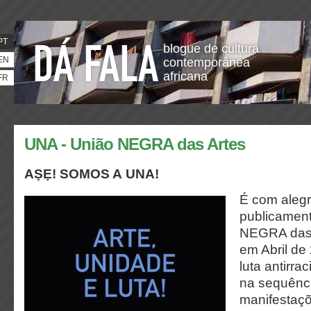
PT
blogue de cultura
EN
contemporânea
africana
FR
UNA - União NEGRA das Artes
AṢẸ! SOMOS A UNA!
É com aleg
publicamen
NEGRA das A
em Abril de
luta antirra
na sequênci
manifestaç