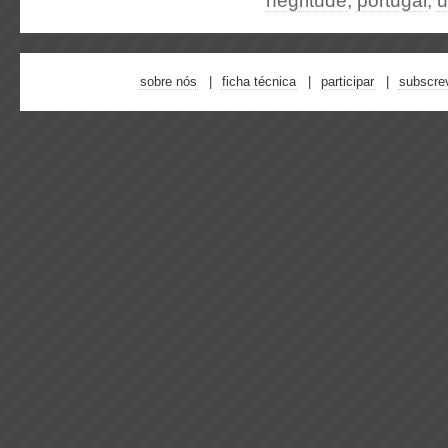
negritude
,
portugal
,
u
sobre nós
ficha técnica
participar
subscre