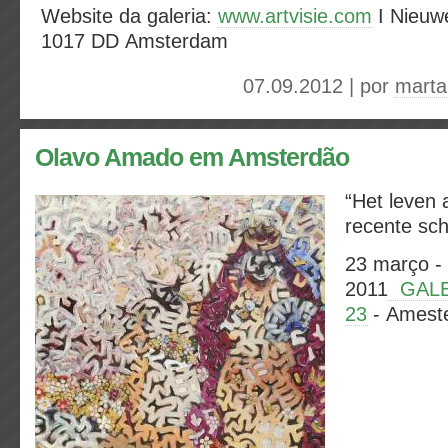
Website da galeria:
www.artvisie.com
I Nieuwe
1017 DD Amsterdam
07.09.2012 | por
marta
Olavo Amado em Amsterdão
“Het leven a
recente schi
23 março - 
2011
GALE
23
- Amest