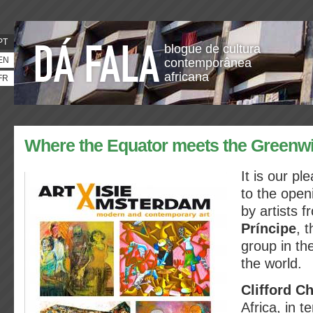
PT
blogue de cultura
EN
contemporânea
africana
FR
Where the Equator meets the Greenwic
It is our pl
to the open
by artists 
Príncipe
, 
group in th
the world.
Clifford C
Africa, in 