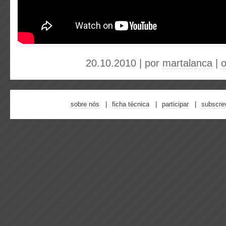
20.10.2010 | por
martalanca
|
sobre nós
ficha técnica
participar
subscre