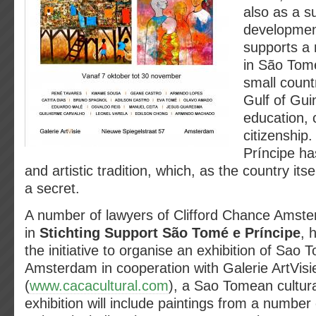
also as a su
development
supports a 
in São Tomé
small count
Gulf of Gui
education, 
citizenship
Príncipe ha
and artistic tradition, which, as the country itself
a secret.
A number of lawyers of Clifford Chance Amste
in
Stichting Support São Tomé e Príncipe
, 
the initiative to organise an exhibition of Sao 
Amsterdam in cooperation with Galerie ArtVi
(
www.cacacultural.com
), a Sao Tomean cultura
exhibition will include paintings from a numbe