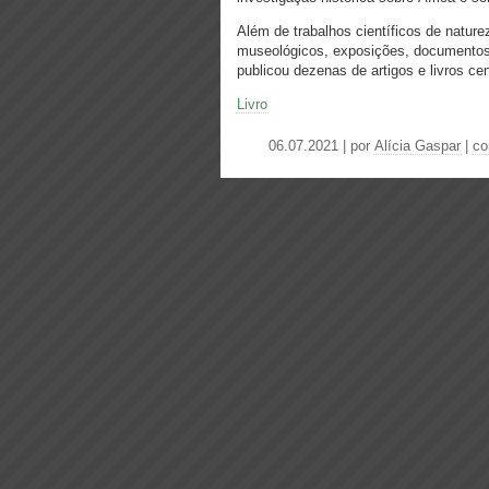
Além de trabalhos científicos de natur
museológicos, exposições, documentos 
publicou dezenas de artigos e livros ce
Livro
06.07.2021 | por
Alícia Gaspar
|
co