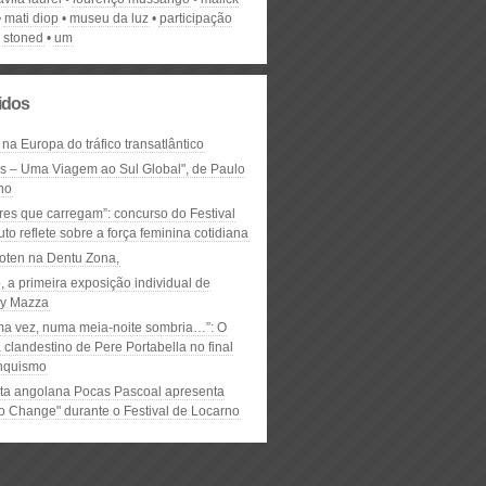
mati diop
museu da luz
participação
stoned
um
lidos
 na Europa do tráfico transatlântico
ós – Uma Viagem ao Sul Global", de Paulo
ho
res que carregam”: concurso do Festival
to reflete sobre a força feminina cotidiana
oten na Dentu Zona,
, a primeira exposição individual de
y Mazza
ma vez, numa meia-noite sombria…”: O
clandestino de Pere Portabella no final
nquismo
ta angolana Pocas Pascoal apresenta
to Change" durante o Festival de Locarno