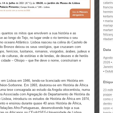
catari
franci
hermin
keitam
mari
mariap
martam
s quantos os mitos que envolvem a sua história e as
Nilzan
 ao longo do Tejo, no lugar onde o rio termina o seu
ritada
 no oceano Atlântico. Lisboa nasceu na colina do Castelo de
do Bronze deixou os seus vestígios, que cruzaram com
Data
os, fenícios, lusitanos, romanos, visigodos, árabes, judeus e
 de culturas, de estórias e de lendas, de deuses e de heróis
Agosto
 cidade – Olisipo – que lhe deve o nome, construíram e
2026
Janeir
Outub
Lisboa em 1946, tendo-se licenciado em História em
Etiqu
théon-Sorbonne. Em 1993, doutorou-se em História de África
uma tese consagrada ao estudo da Angola oitocentista, numa
23 mil
ora Associada com Agregação do Departamento de História da
poppe
 Lisboa, introduziu os estudos de História de África em 1974,
como co
nto e ensinou durante quase 40 anos História de África,
dentro
s Relações Afro-Portuguesas, desenvolvendo hoje a sua
ozon
sobre os Africanos no CEsA/ISEG-Universidade de Lisboa.
tomás á