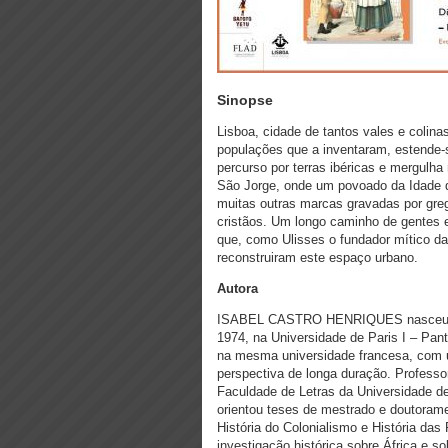
Sinopse
Lisboa, cidade de tantos vales e colina
populações que a inventaram, estende-se
percurso por terras ibéricas e mergulha
São Jorge, onde um povoado da Idade 
muitas outras marcas gravadas por greg
cristãos. Um longo caminho de gentes e
que, como Ulisses o fundador mítico da
reconstruiram este espaço urbano.
Autora
ISABEL CASTRO HENRIQUES nasceu em 
1974, na Universidade de Paris I – Pan
na mesma universidade francesa, com 
perspectiva de longa duração. Profess
Faculdade de Letras da Universidade de
orientou teses de mestrado e doutorame
História do Colonialismo e História da
investigação histórica sobre África e 