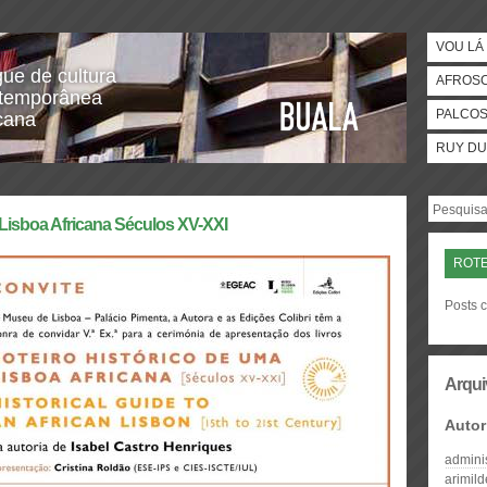
VOU LÁ 
gue de cultura
AFROS
temporânea
PALCO
icana
RUY DU
 Lisboa Africana Séculos XV-XXI
ROTE
Posts c
Arqui
Autor
admini
arimil