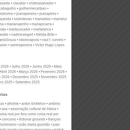
nasanto
claudiar
cristinasalvador
scabagulho
guilhermecartaxo
iobovino
joanapereira
joanapires
ayanda
luisestevao
mariadias
marialuz
ana
marianapinho
mariapicarra
rata
martacacador
martalanca
estre
nadinesiegert
Nélida Brito
gelaSouza
otavioraposo
raul f. curvelo
masio
samirapereira
Victor Hugo Lopes
 2026
Julho 2026
Junho 2026
Maio
Abril 2026
Março 2026
Fevereiro 2026
o 2026
Dezembro 2025
Novembro 2025
ro 2025
Setembro 2025
etas
has
afrolink
anton tchékhov
antónio
asa
associação cultural de lisboa
isa real por fora como coisa real por
concurso
fictional grounds
françois
iluminismo
joão maria gusmão
juan
vila laurel
lourenço mussango
malick