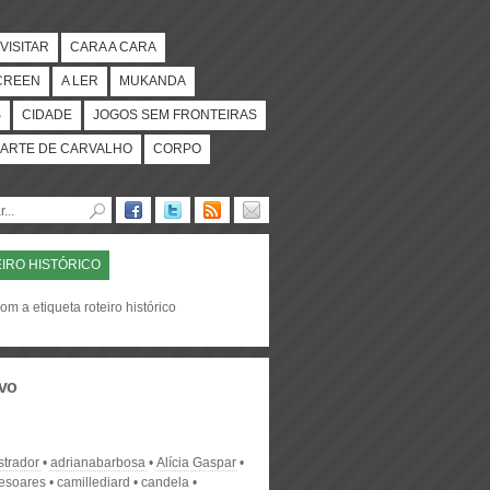
VISITAR
CARA A CARA
CREEN
A LER
MUKANDA
S
CIDADE
JOGOS SEM FRONTEIRAS
ARTE DE CARVALHO
CORPO
IRO HISTÓRICO
om a etiqueta roteiro histórico
vo
strador
adrianabarbosa
Alícia Gaspar
desoares
camillediard
candela