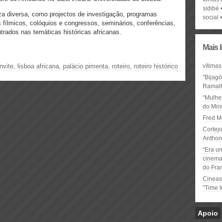
sidibé
eza diversa, como projectos de investigação, programas
social
fílmicos, colóquios e congressos, seminários, conferências,
ntrados nas temáticas históricas africanas.
Mais 
nvite
,
lisboa africana
,
palácio pimenta
,
roteiro
,
roteiro histórico
vítimas
"Bijag
Ramal
“Mulhe
do Minu
Fred M
Cortejo
Anthon
“Era u
cinema 
do Fra
Cineas
"Time 
Apoio