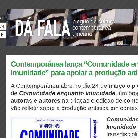
PT
blogue de cultura
EN
contemporânea
africana
FR
Contemporânea lança “Comunidade e
Imunidade” para apoiar a produção artí
A Contemporânea abre no dia 24 de março o p
de
Comunidade enquanto Imunidade
, um pro
autoras e autores
na criação e edição de cont
vão refletir sobre a produção artística em contex
Comunidad
Imunidade
transdiscipl