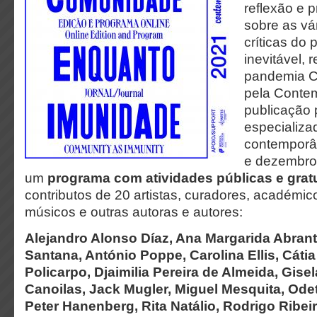
reflexão e p
sobre as vá
críticas do 
inevitável, 
pandemia C
pela Conte
publicação
especializa
contemporâ
e dezembro
um
programa com atividades públicas e grat
contributos de 20 artistas, curadores, académicos
músicos e outras autoras e autores:
Alejandro Alonso Díaz, Ana Margarida Abrant
Santana, António Poppe, Carolina Ellis, Cátia
Policarpo, Djaimilia Pereira de Almeida, Gise
Canoilas, Jack Mugler, Miguel Mesquita, Odet
Peter Hanenberg, Rita Natálio, Rodrigo Ribeir