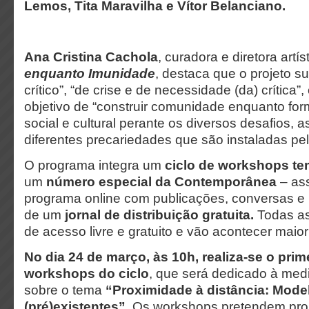
Lemos, Tita Maravilha e Vítor Belanciano.
Ana Cristina Cachola
, curadora e diretora artí
enquanto Imunidade
, destaca que o projeto 
crítico”, “de crise e de necessidade (da) crítica”,
objetivo de “construir comunidade enquanto fo
social e cultural perante os diversos desafios, a
diferentes precariedades que são instaladas pela
O programa integra um
ciclo de workshops te
um
número especial da Contemporânea
– as
programa online com publicações, conversas e 
de um
jornal de distribuição gratuita.
Todas as
de acesso livre e gratuito e vão acontecer maior
No dia 24 de março, às 10h, realiza-se o prim
workshops do ciclo
, que será dedicado à med
sobre o tema
“Proximidade à distância: Mode
(pré)existentes”
. Os workshops pretendem pro