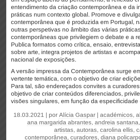
entendimento da criação contemporânea e da i
práticas num contexto global. Promove e divulga
contemporânea que é produzida em Portugal, 
outras perspetivas no âmbito das várias práticas
contemporâneas que privilegiem o debate e a ref
Publica formatos como crítica, ensaio, entrevista
sobre arte, integra projetos de artistas e acom
nacional de exposições.
A versão impressa da Contemporânea surge e
vertente temática, com o objetivo de criar ediçõe
Para tal, são endereçados convites a curadores
objetivo de criar conteúdos diferenciados, privi
visões singulares, em função da especificidade
18.03.2021 | por
Alícia Gaspar
|
académicos
,
a
ana margarida abrantes
,
andreia santana
artistas
,
autoras
,
carolina ellis
,
c
contemporânea
,
curadores
,
diana policarp