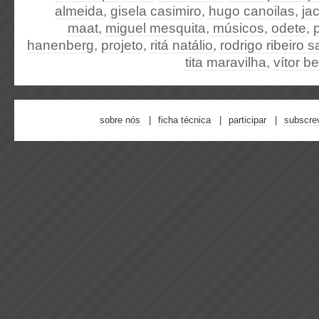
almeida
,
gisela casimiro
,
hugo canoilas
,
ja
maat
,
miguel mesquita
,
músicos
,
odete
,
hanenberg
,
projeto
,
ritá natálio
,
rodrigo ribeiro s
tita maravilha
,
vítor b
sobre nós
ficha técnica
participar
subscre