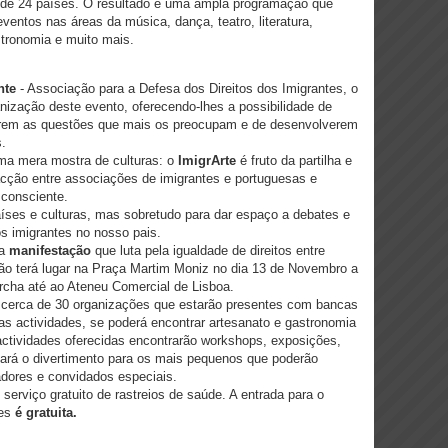
s de 24 países. O resultado é uma ampla programação que
ventos nas áreas da música, dança, teatro, literatura,
stronomia e muito mais.
nte
- Associação para a Defesa dos Direitos dos Imigrantes, o
anização deste evento, oferecendo-lhes a possibilidade de
terem as questões que mais os preocupam e de desenvolverem
.
uma mera mostra de culturas: o
ImigrArte
é fruto da partilha e
racção entre associações de imigrantes e portuguesas e
 consciente.
aíses e culturas, mas sobretudo para dar espaço a debates e
os imigrantes no nosso pais.
ma
manifestação
que luta pela igualdade de direitos entre
ão terá lugar na Praça Martim Moniz no dia 13 de Novembro a
rcha até ao Ateneu Comercial de Lisboa.
e cerca de 30 organizações que estarão presentes com bancas
s actividades, se poderá encontrar artesanato e gastronomia
actividades oferecidas encontrarão workshops, exposições,
tará o divertimento para os mais pequenos que poderão
dores e convidados especiais.
erviço gratuito de rastreios de saúde. A entrada para o
es
é gratuita.