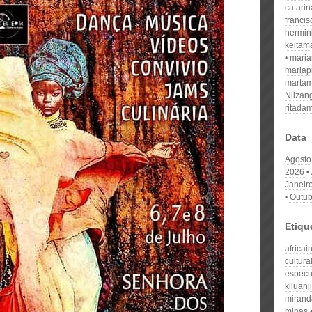
catari
franci
hermin
keitam
mari
mariap
martam
Nilzan
ritada
Data
Agosto
2026
Janeir
Outub
Etiqu
africai
cultura
especu
kiluanj
mirand
minas