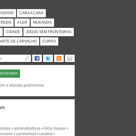
VISITAR
CARA A CARA
CREEN
A LER
MUKANDA
S
CIDADE
JOGOS SEM FRONTEIRAS
ARTE DE CARVALHO
CORPO
TRONOMIA
com a etiqueta gastronomia
vo
strador
adrianabarbosa
Alícia Gaspar
desoares
camillediard
candela