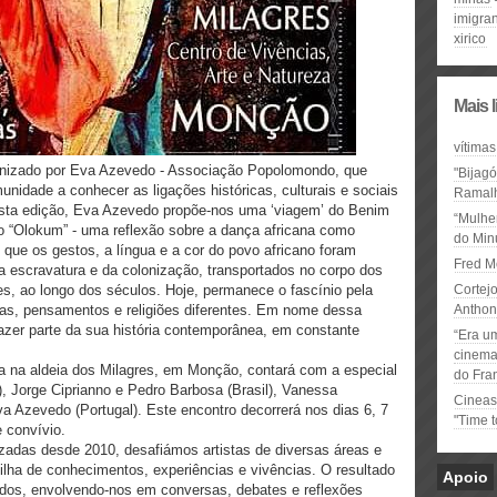
imigra
xirico
Mais 
vítimas
ganizado por Eva Azevedo - Associação Popolomondo, que
"Bijag
nidade a conhecer as ligações históricas, culturais e sociais
Ramal
Nesta edição, Eva Azevedo propõe-nos uma ‘viagem’ do Benim
“Mulhe
cto “Olokum” - uma reflexão sobre a dança africana como
do Minu
é que os gestos, a língua e a cor do povo africano foram
Fred M
 escravatura e da colonização, transportados no corpo dos
es, ao longo dos séculos. Hoje, permanece o fascínio pela
Cortejo
uras, pensamentos e religiões diferentes. Em nome dessa
Anthon
fazer parte da sua história contemporânea, em constante
“Era u
cinema 
 na aldeia dos Milagres, em Monção, contará com a especial
do Fra
), Jorge Ciprianno e Pedro Barbosa (Brasil), Vanessa
Cineas
a Azevedo (Portugal). Este encontro decorrerá nos dias 6, 7
"Time 
 convívio.
izadas desde 2010, desafiámos artistas de diversas áreas e
ilha de conhecimentos, experiências e vivências. O resultado
Apoio
odos, envolvendo-nos em conversas, debates e reflexões