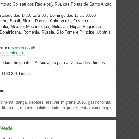
unto ao Coliseu dos Recreios), Rua das Portas de Santo Antão
ábado das 14,30 às 2.00 ; Domingo das 17 às 00.00
che, Brasil, Bielo - Rússia, Cabo Verde, Costa do
Itália, México, Moçambique, Moldávia, Nepal, Paquistão,
a Dominicana, Roménia, Rússia, São Tomé e Príncipe, Ucrânia
vel em
www.festival-
ivalimigrarte
.
riedade Imigrante – Associação para a Defesa dos Direitos
, 1100-321 Lisboa
.com
,
cinema
,
dança
,
debates
,
festival imigrarte 2016
,
gastronomia
,
literatura
,
música
,
solidariedade imigrante
,
teatro
,
workshops
 Verde