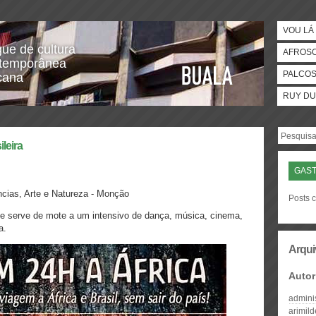
VOU LÁ 
gue de cultura
AFROS
temporânea
PALCO
icana
RUY DU
leira
GAS
ncias, Arte e Natureza - Monção
Posts 
 serve de mote a um intensivo de dança, música, cinema,
a.
Arqui
Autor
admini
arimil