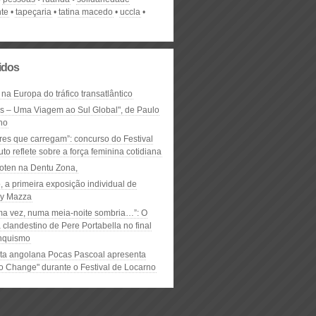
nte
tapeçaria
tatina macedo
uccla
lidos
 na Europa do tráfico transatlântico
ós – Uma Viagem ao Sul Global", de Paulo
ho
res que carregam”: concurso do Festival
to reflete sobre a força feminina cotidiana
oten na Dentu Zona,
, a primeira exposição individual de
y Mazza
ma vez, numa meia-noite sombria…”: O
clandestino de Pere Portabella no final
nquismo
ta angolana Pocas Pascoal apresenta
to Change" durante o Festival de Locarno