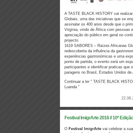
A TASTE BLACK HISTORY vai realizar
Globais, uma das iniciativas que se en
assinalar os 400 anos desde que o prim
Virgínia, vindo de África com pessoas 
apreciação do público em geral no conti
projecto.
1619 SABORES – Raízes Africanas Glob
redescoberta da influência da gastronom
experiências gastronómicas e uma expo
ponto de partida, o evento será um esp
participantes e identificar praticas que
paragens no Brasil, Estados Unidos de 
Continuar a ler " TASTE BLACK HISTO
Luanda "
22.08.
Festival ImigrArte 2016 // 10ª Ediçã
O
Festival ImigrArte
vai celebrar a sua