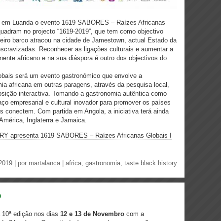
 em Luanda o evento 1619 SABORES – Raízes Africanas
quadram no projecto “1619-2019”, que tem como objectivo
eiro barco atracou na cidade de Jamestown, actual Estado da
escravizadas. Reconhecer as ligações culturais e aumentar a
nente africano e na sua diáspora é outro dos objectivos do
ais será um evento gastronómico que envolve a
ia africana em outras paragens, através da pesquisa local,
sição interactiva. Tomando a gastronomia autêntica como
aço empresarial e cultural inovador para promover os países
 os conectem. Com partida em Angola, a iniciativa terá ainda
América, Inglaterra e Jamaica.
RY apresenta 1619 SABORES – Raízes Africanas Globais I
2019 | por
martalanca
|
africa
,
gastronomia
,
taste black history
o
 10ª edição nos dias
12 e 13 de Novembro
com a