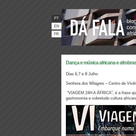
PT
blo
EN
con
afr
FR
Dança e música africana e afrobrasi
Dias 6,7 e 8 Julho
Senhora dos Milagres – Centro de Vivê
“VIAGEM 24H A ÁFRICA”, é a frase que
gastronomia e sobretudo cultura african