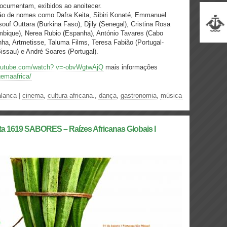
documentam, exibidos ao anoitecer.
ção de nomes como Dafra Keita, Sibiri Konaté, Emmanuel
uf Outtara (Burkina Faso), Djily (Senegal), Cristina Rosa
mbique), Nerea Rubio (Espanha), António Tavares (Cabo
ha, Artmetisse, Taluma Films, Teresa Fabião (Portugal-
Bissau) e André Soares (Portugal).
youtube.com/watch? v=-obvWgtwAjQ
mais informações
emaafrica/
alanca
|
cinema
,
cultura africana.
,
dança
,
gastronomia
,
música
1619 SABORES – Raízes Africanas Globais I