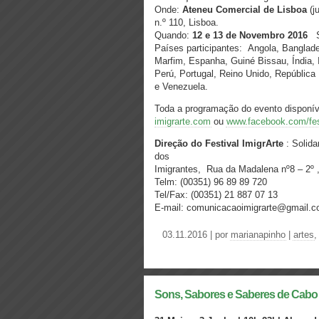
Onde:
Ateneu Comercial de Lisboa
(j
n.º 110, Lisboa.
Quando:
12 e 13 de Novembro 2016
S
Países participantes: Angola, Banglade
Marfim,
Espanha, Guiné Bissau, Índia, 
Perú,
Portugal, Reino Unido, Repúblic
e Venezuela.
Toda a programação do evento disponí
imigrarte.com
ou
www.facebook.com/fest
Direção do Festival ImigrArte
: Solida
dos
Imigrantes, Rua da Madalena nº8 – 2º 
Telm: (00351) 96 89 89 720
Tel/Fax: (00351) 21 887 07 13
E-mail: comunicacaoimigrarte@gmail
03.11.2016 | por
marianapinho
|
artes
Sons, Sabores e Saberes de Cabo