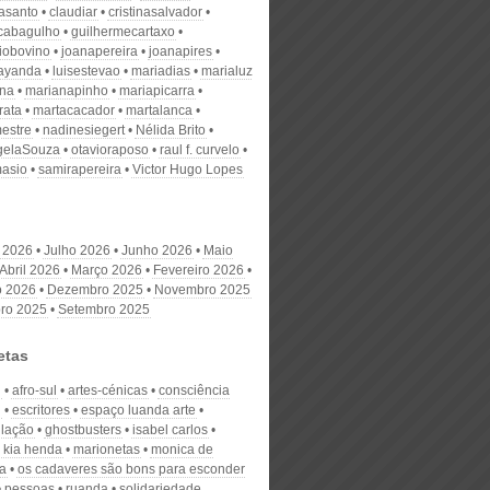
nasanto
claudiar
cristinasalvador
scabagulho
guilhermecartaxo
iobovino
joanapereira
joanapires
ayanda
luisestevao
mariadias
marialuz
ana
marianapinho
mariapicarra
rata
martacacador
martalanca
estre
nadinesiegert
Nélida Brito
gelaSouza
otavioraposo
raul f. curvelo
masio
samirapereira
Victor Hugo Lopes
 2026
Julho 2026
Junho 2026
Maio
Abril 2026
Março 2026
Fevereiro 2026
o 2026
Dezembro 2025
Novembro 2025
ro 2025
Setembro 2025
etas
n
afro-sul
artes-cénicas
consciência
l
escritores
espaço luanda arte
lação
ghostbusters
isabel carlos
i kia henda
marionetas
monica de
a
os cadaveres são bons para esconder
pessoas
ruanda
solidariedade