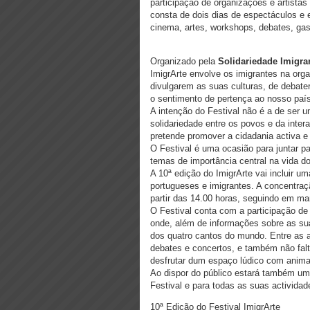
participação de organizações e artista
consta de dois dias de espectáculos e e
cinema, artes, workshops, debates, ga
Organizado pela
Solidariedade Imigra
ImigrArte envolve os imigrantes na org
divulgarem as suas culturas, de deba
o sentimento de pertença ao nosso país
A intenção do Festival não é a de ser 
solidariedade entre os povos e da inte
pretende promover a cidadania activa e
O Festival é uma ocasião para juntar p
temas de importância central na vida d
A 10ª edição do ImigrArte vai incluir u
portugueses e imigrantes. A concentraç
partir das 14.00 horas, seguindo em ma
O Festival conta com a participação d
onde, além de informações sobre as sua
dos quatro cantos do mundo. Entre as 
debates e concertos, e também não fal
desfrutar dum espaço lúdico com anima
Ao dispor do público estará também um s
Festival e para todas as suas actividad
10ª Edição do Festival ImigrArte