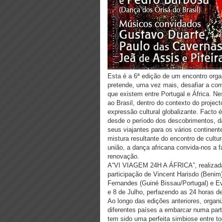
Esta é a 6ª edição de um encontro or
pretende, uma vez mais, desafiar a comu
que existem entre Portugal e África. 
ao Brasil, dentro do contexto do proje
expressão cultural globalizante. Facto 
desde o período dos descobrimentos, da
seus viajantes para os vários continent
mistura resultante do encontro de cult
união, a dança africana convida-nos a 
renovação.
A“VI VIAGEM 24H A ÁFRICA”, realizada
participação de Vincent Harisdo (Benim
Fernandes (Guiné Bissau/Portugal) e Ev
e 8 de Julho, perfazendo as 24 horas de
Ao longo das edições anteriores, organ
diferentes países a embarcar numa part
tem sido uma perfeita simbiose entre t