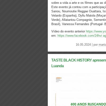
sobre a vida a arte e os filmes que as 
Este evento já contou com a participa
Sanou, Noumoutie Reggae Ouattara, Isso
Velardo (Espanha), Dyllu Matola (Moça
Verde), Allatantou Compagnie, Sementin
Brasil), Vanessa Fernandes (Portugal- 
Vídeo do evento anterior
https://www.
em:
https://www.facebook.com/24hvi ag
16.05.2024 | por
mart
TASTE BLACK HISTORY apresenta 
Luanda