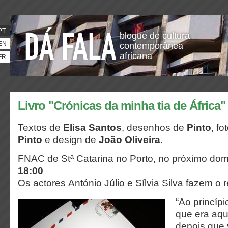
PT
blogue de cultura
EN
contemporânea
africana
FR
Livro "Crónicas da minha tia de África
Textos de
Elisa Santos
, desenhos de
Pinto
, fo
Pinto
e design de
João Oliveira
.
FNAC de Stª Catarina no Porto, no próximo do
18:00
Os actores António Júlio e Sílvia Silva fazem o 
“Ao princíp
que era aqu
depois que 