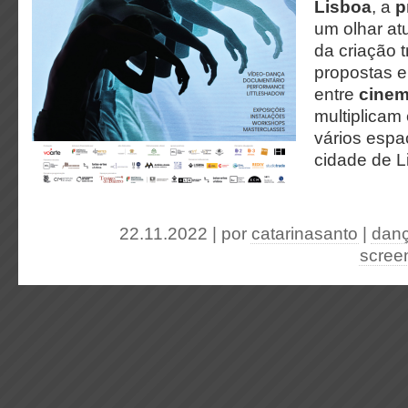
Lisboa
, a
p
um olhar at
da criação t
propostas e
entre
cinem
multiplicam
vários espa
cidade de L
22.11.2022 | por
catarinasanto
|
dan
scree