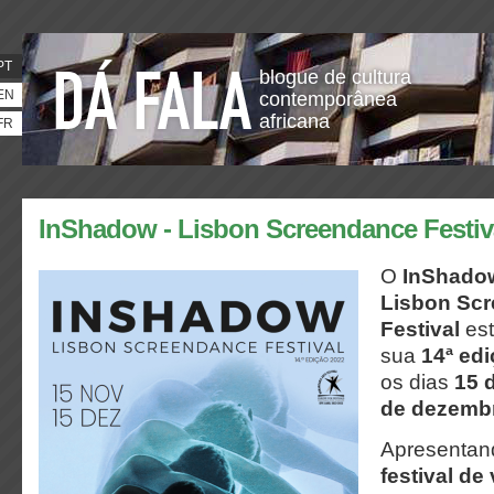
PT
blogue de cultura
EN
contemporânea
africana
FR
InShadow - Lisbon Screendance Festiv
O
InShado
Lisbon
Scr
Festival
est
sua
14ª ed
os dias
15 
de dezemb
Apresentan
festival de