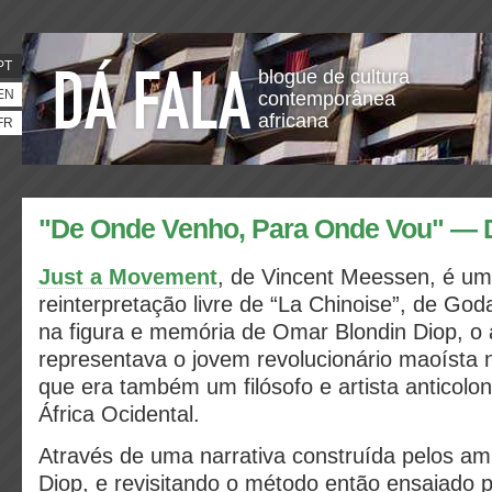
PT
blogue de cultura
EN
contemporânea
africana
FR
"De Onde Venho, Para Onde Vou" — 
Just a Movement
, de Vincent Meessen, é um
reinterpretação livre de “La Chinoise”, de God
na figura e memória de Omar Blondin Diop, o 
representava o jovem revolucionário maoísta no
que era também um filósofo e artista anticolon
África Ocidental.
Através de uma narrativa construída pelos ami
Diop, e revisitando o método então ensaiado p