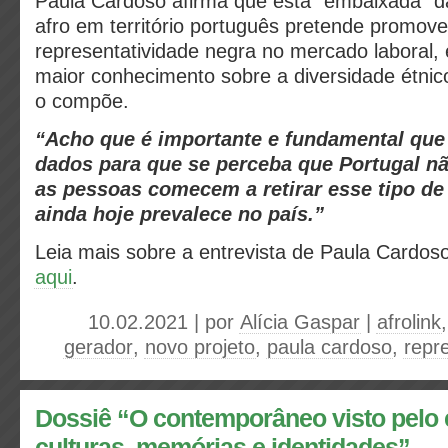
Paula Cardoso afirma que esta “embaixada” da
afro em território português pretende promov
representatividade negra no mercado laboral,
maior conhecimento sobre a diversidade étnico
o compõe.
“Acho que é importante e fundamental que
dados para que se perceba que Portugal n
as pessoas comecem a retirar esse tipo d
ainda hoje prevalece no país.”
Leia mais sobre a entrevista de Paula Cardos
aqui
.
10.02.2021 | por
Alícia Gaspar
|
afrolink
gerador
,
novo projeto
,
paula cardoso
,
repr
Dossiê “O contemporâneo visto pelo e
culturas, memórias e identidades”