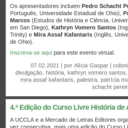
Os apresentadores incluem
Pedro Schacht P
Português, Universidade Estadual de Ohio),
P
Marcos
(Estudos de História e Ciência, Univer
em San Diego),
Kathryn Vomero Santos
(Ing
Trinity) e
Mira Assaf Kafantaris
(Inglês, Univ
de Ohio).
Inscreva-se aqui
para este evento virtual.
07.02.2021 | por
Alícia Gaspar
|
colon
divulgação
,
história
,
kathryn vomero santos
mira assaf kafantaris
,
palestra
,
patrícia m
schacht perei
4.ª Edição do Curso Livre História de
A UCCLA e a Mercado de Letras Editores orga
vez consecutiva, mais uma edição do Curso Li