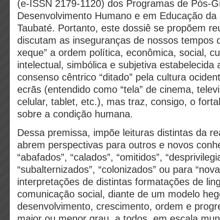
(e-ISSN 2179-1120) dos Programas de Pós-
Desenvolvimento Humano e em Educação da 
Taubaté. Portanto, este dossiê se propõem reu
discutam as inseguranças de nossos tempos 
xeque” a ordem política, econômica, social, cul
intelectual, simbólica e subjetiva estabelecida 
consenso cêntrico “ditado” pela cultura ocident
ecrãs (entendido como “tela” de cinema, telev
celular, tablet, etc.), mas traz, consigo, o for
sobre a condição humana.
Dessa premissa, impõe leituras distintas da r
abrem perspectivas para outros e novos conh
“abafados”, “calados”, “omitidos”, “desprivilegi
“subalternizados”, “colonizados” ou para “nova
interpretações de distintas formatações de li
comunicação social, diante de um modelo he
desenvolvimento, crescimento, ordem e progr
maior ou menor grau, a todos, em escala mun