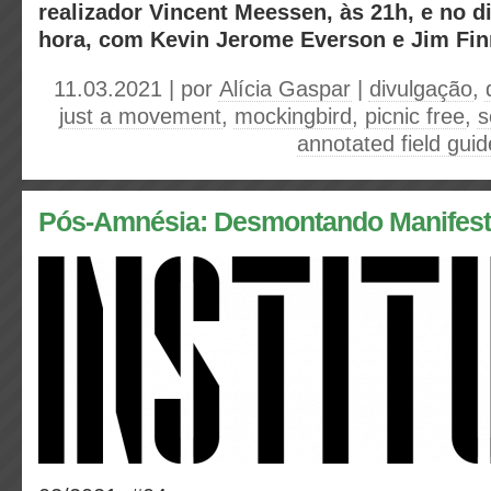
realizador Vincent Meessen, às 21h, e no 
hora, com Kevin Jerome Everson e Jim Fi
11.03.2021 | por
Alícia Gaspar
|
divulgação
,
just a movement
,
mockingbird
,
picnic free
,
s
annotated field guid
Pós-Amnésia: Desmontando Manifest