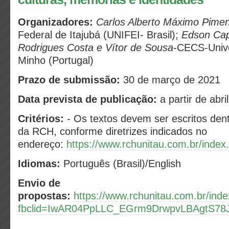
Organizadores:
Carlos Alberto Máximo Pime
Federal de Itajubá (UNIFEI- Brasil);
Edson Cap
Rodrigues Costa e Vítor de Sousa
-CECS-Univ
Minho (Portugal)
Prazo de submissão:
30 de março de 2021
Data prevista de publicação:
a partir de abr
Critérios:
- Os textos devem ser escritos den
da RCH, conforme diretrizes indicados no
endereço:
https://www.rchunitau.com.br/index
Idiomas:
Português (Brasil)/English
Envio de
propostas:
https://www.rchunitau.com.br/ind
fbclid=IwAR04PpLLC_EGrm9DrwpvLBAgtS7