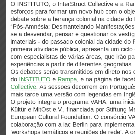
O INSTITUTO, o InterStruct Collective e a R
esforços para formar um novo hub com o obje
debate sobre a herança colonial na cidade do
“Pós-Amnésia: Desmantelando Manifestações C
se a desvendar, pensar e questionar os vestígi
imateriais - do passado colonial da cidade do
primeira atividade pública, apresenta um ciclo
com especialistas de várias áreas, que irão pa
experiências a partir de diferentes geografias.
Os debates serão transmitidos em direto nos 
do
INSTITUTO
e
Rampa
, e na página de fac
Collective
. As sessões decorrem em Português
mais tarde uma versão com legendas em Ingl
O projeto integra o programa VAHA, uma inici
Kültür e MitOst e.V., financiada por Stiftung M
European Cultural Foundation. O consórcio 
colaboração com a iac Berlin para implementa
‘workshops temáticos e reuniões de rede’. A 