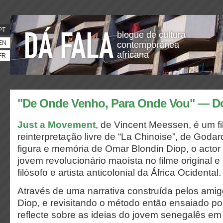
PT
blogue de cultura
EN
contemporânea
africana
FR
"De Onde Venho, Para Onde Vou" — D
Just a Movement
, de Vincent Meessen, é um f
reinterpretação livre de “La Chinoise”, de Godar
figura e memória de Omar Blondin Diop, o actor
jovem revolucionário maoísta no filme original
filósofo e artista anticolonial da África Ocidental.
Através de uma narrativa construída pelos amigo
Diop, e revisitando o método então ensaiado po
reflecte sobre as ideias do jovem senegalês em