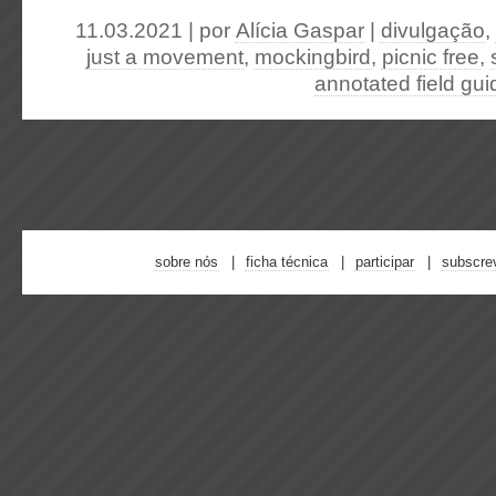
11.03.2021 | por
Alícia Gaspar
|
divulgação
,
just a movement
,
mockingbird
,
picnic free
,
annotated field gui
sobre nós
ficha técnica
participar
subscre