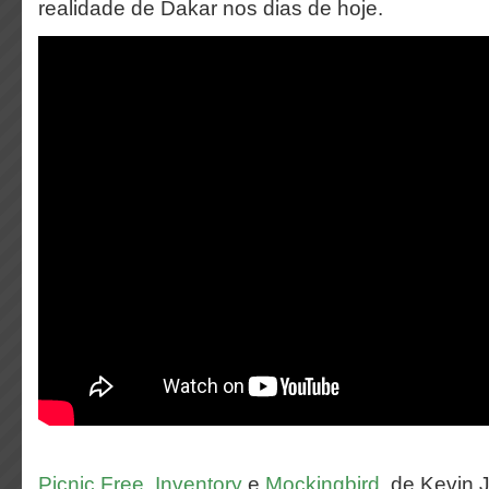
realidade de Dakar nos dias de hoje.
Picnic Free
,
Inventory
e
Mockingbird
, de Kevin