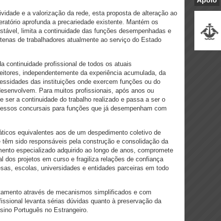
Apoio
tividade e a valorização da rede, esta proposta de alteração ao
ratório aprofunda a precariedade existente. Mantém os
estável, limita a continuidade das funções desempenhadas e
enas de trabalhadores atualmente ao serviço do Estado
da continuidade profissional de todos os atuais
eitores, independentemente da experiência acumulada, da
essidades das instituições onde exercem funções ou do
 desenvolvem. Para muitos profissionais, após anos ou
e ser a continuidade do trabalho realizado e passa a ser o
cessos concursais para funções que já desempenham com
áticos equivalentes aos de um despedimento coletivo de
ue têm sido responsáveis pela construção e consolidação da
mento especializado adquirido ao longo de anos, compromete
al dos projetos em curso e fragiliza relações de confiança
as, escolas, universidades e entidades parceiras em todo
rutamento através de mecanismos simplificados e com
fissional levanta sérias dúvidas quanto à preservação da
nsino Português no Estrangeiro.