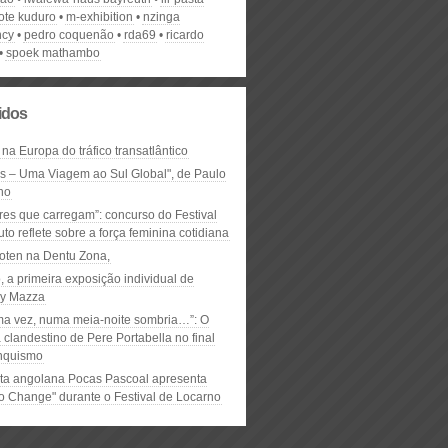
ote kuduro
m-exhibition
nzinga
ncy
pedro coquenão
rda69
ricardo
spoek mathambo
lidos
 na Europa do tráfico transatlântico
ós – Uma Viagem ao Sul Global", de Paulo
ho
res que carregam”: concurso do Festival
to reflete sobre a força feminina cotidiana
oten na Dentu Zona,
, a primeira exposição individual de
y Mazza
ma vez, numa meia-noite sombria…”: O
clandestino de Pere Portabella no final
nquismo
ta angolana Pocas Pascoal apresenta
to Change" durante o Festival de Locarno