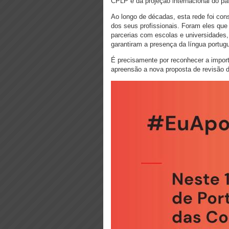
CPLP e da projeção internacional do pa
Ao longo de décadas, esta rede foi cons
dos seus profissionais. Foram eles que
parcerias com escolas e universidades,
garantiram a presença da língua portu
É precisamente por reconhecer a impo
apreensão a nova proposta de revisão d