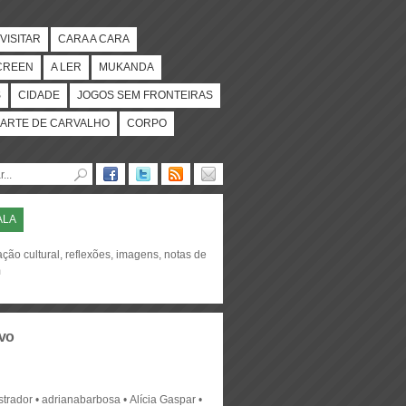
VISITAR
CARA A CARA
CREEN
A LER
MUKANDA
S
CIDADE
JOGOS SEM FRONTEIRAS
ARTE DE CARVALHO
CORPO
ALA
ção cultural, reflexões, imagens, notas de
m
vo
strador
adrianabarbosa
Alícia Gaspar