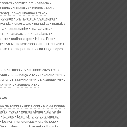
desoares
camillediard
candela
nasanto
claudiar
cristinasalvador
scabagulho
guilhermecartaxo
iobovino
joanapereira
joanapires
ayanda
luisestevao
mariadias
marialuz
ana
marianapinho
mariapicarra
rata
martacacador
martalanca
estre
nadinesiegert
Nélida Brito
gelaSouza
otavioraposo
raul f. curvelo
masio
samirapereira
Victor Hugo Lopes
 2026
Julho 2026
Junho 2026
Maio
Abril 2026
Março 2026
Fevereiro 2026
o 2026
Dezembro 2025
Novembro 2025
ro 2025
Setembro 2025
etas
ção da sombra
africa.cont
alto de bomba
ue'97
deus
epistemologia
fábrica da
fanzine
feminist no borders summer
festival interferências
fora de jogo
ção
iwalewa-haus bayreuth
lil-pasta