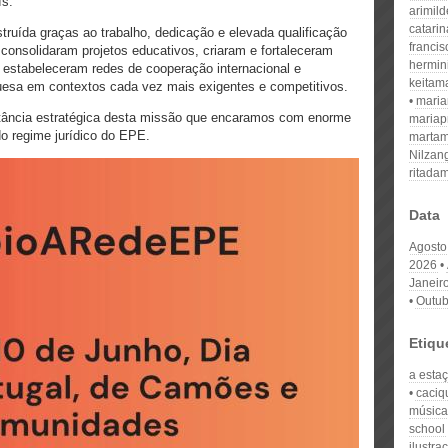
ís.
arimil
catari
truída graças ao trabalho, dedicação e elevada qualificação
franci
 consolidaram projetos educativos, criaram e fortaleceram
hermin
 estabeleceram redes de cooperação internacional e
keitam
guesa em contextos cada vez mais exigentes e competitivos.
mari
rtância estratégica desta missão que encaramos com enorme
mariap
o regime jurídico do EPE.
martam
Nilzan
ritada
Data
Agosto
2026
Janeir
Outub
Etiqu
a esta
caciq
música
school
ilustra