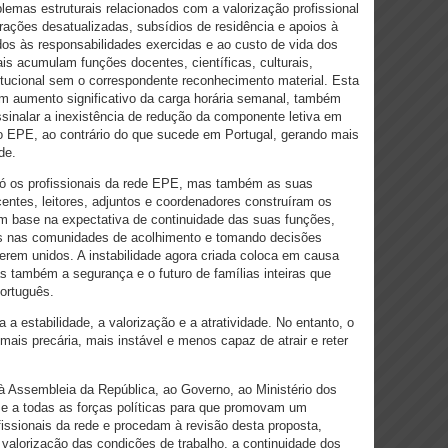
lemas estruturais relacionados com a valorização profissional
ações desatualizadas, subsídios de residência e apoios à
ados às responsabilidades exercidas e ao custo de vida dos
is acumulam funções docentes, científicas, culturais,
titucional sem o correspondente reconhecimento material. Esta
m aumento significativo da carga horária semanal, também
sinalar a inexistência de redução da componente letiva em
do EPE, ao contrário do que sucede em Portugal, gerando mais
de.
 só os profissionais da rede EPE, mas também as suas
centes, leitores, adjuntos e coordenadores construíram os
om base na expectativa de continuidade das suas funções,
es nas comunidades de acolhimento e tomando decisões
erem unidos. A instabilidade agora criada coloca em causa
s também a segurança e o futuro de famílias inteiras que
ortuguês.
a estabilidade, a valorização e a atratividade. No entanto, o
ais precária, mais instável e menos capaz de atrair e reter
à Assembleia da República, ao Governo, ao Ministério dos
 e a todas as forças políticas para que promovam um
fissionais da rede e procedam à revisão desta proposta,
 a valorização das condições de trabalho, a continuidade dos