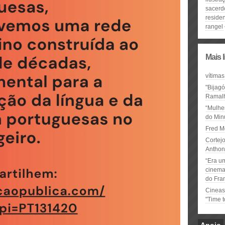
sacerd
reside
rangel
Mais 
vítimas
"Bijag
Ramal
“Mulhe
do Minu
Fred M
Cortejo
Anthon
“Era u
cinema 
do Fra
Cineas
"Time 