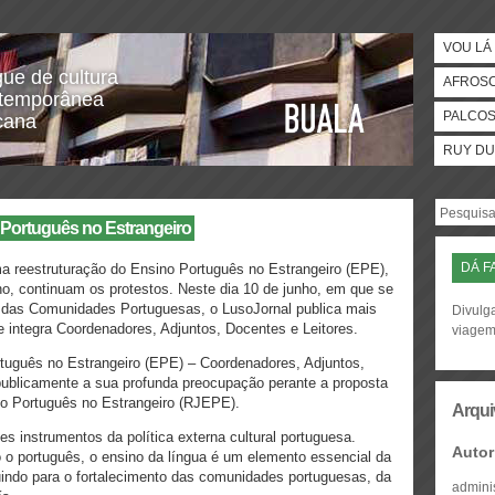
VOU LÁ 
gue de cultura
AFROS
temporânea
PALCO
icana
RUY DU
 Português no Estrangeiro
DÁ F
 reestruturação do Ensino Português no Estrangeiro (EPE),
o, continuam os protestos. Neste dia 10 de junho, em que se
e das Comunidades Portuguesas, o LusoJornal publica mais
Divulga
 integra Coordenadores, Adjuntos, Docentes e Leitores.
viage
rtuguês no Estrangeiro (EPE) – Coordenadores, Adjuntos,
publicamente a sua profunda preocupação perante a proposta
no Português no Estrangeiro (RJEPE).
Arqui
s instrumentos da política externa cultural portuguesa.
Autor
o o português, o ensino da língua é um elemento essencial da
buindo para o fortalecimento das comunidades portuguesas, da
admini