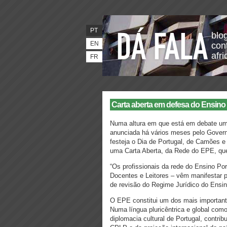
PT
blo
EN
con
afr
FR
Carta aberta em defesa do Ensino
Numa altura em que está em debate uma
anunciada há vários meses pelo Govern
festeja o Dia de Portugal, de Camões 
uma Carta Aberta, da Rede do EPE, que
“Os profissionais da rede do Ensino Po
Docentes e Leitores – vêm manifestar 
de revisão do Regime Jurídico do Ensi
O EPE constitui um dos mais importante
Numa língua pluricêntrica e global com
diplomacia cultural de Portugal, contri