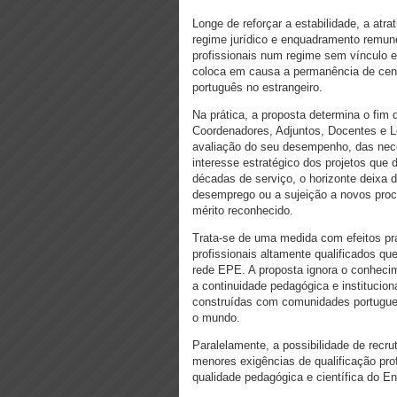
Longe de reforçar a estabilidade, a atra
regime jurídico e enquadramento remune
profissionais num regime sem vínculo 
coloca em causa a permanência de cent
português no estrangeiro.
Na prática, a proposta determina o fim 
Coordenadores, Adjuntos, Docentes e L
avaliação do seu desempenho, das nec
interesse estratégico dos projetos que
décadas de serviço, o horizonte deixa d
desemprego ou a sujeição a novos pro
mérito reconhecido.
Trata-se de uma medida com efeitos pr
profissionais altamente qualificados q
rede EPE. A proposta ignora o conheci
a continuidade pedagógica e institucion
construídas com comunidades portugues
o mundo.
Paralelamente, a possibilidade de rec
menores exigências de qualificação pro
qualidade pedagógica e científica do E