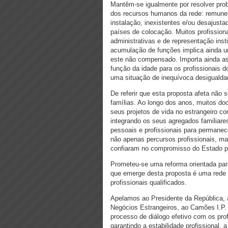
Mantêm-se igualmente por resolver prob
dos recursos humanos da rede: remuner
instalação, inexistentes e/ou desajust
países de colocação. Muitos profissiona
administrativas e de representação ins
acumulação de funções implica ainda u
este não compensado. Importa ainda as
função da idade para os profissionais 
uma situação de inequívoca desigualda
De referir que esta proposta afeta não
famílias. Ao longo dos anos, muitos do
seus projetos de vida no estrangeiro c
integrando os seus agregados familiar
pessoais e profissionais para permanec
não apenas percursos profissionais, ma
confiaram no compromisso do Estado p
Prometeu-se uma reforma orientada para 
que emerge desta proposta é uma rede m
profissionais qualificados.
Apelamos ao Presidente da República, 
Negócios Estrangeiros, ao Camões I.P.
processo de diálogo efetivo com os pro
garantindo a estabilidade profissional,