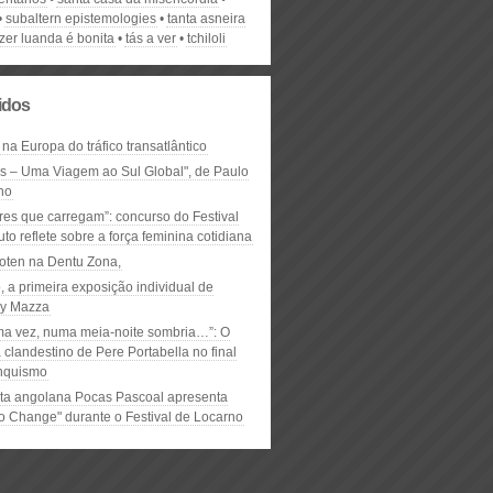
subaltern epistemologies
tanta asneira
zer luanda é bonita
tás a ver
tchiloli
lidos
 na Europa do tráfico transatlântico
ós – Uma Viagem ao Sul Global", de Paulo
ho
res que carregam”: concurso do Festival
to reflete sobre a força feminina cotidiana
oten na Dentu Zona,
, a primeira exposição individual de
y Mazza
ma vez, numa meia-noite sombria…”: O
clandestino de Pere Portabella no final
nquismo
ta angolana Pocas Pascoal apresenta
to Change" durante o Festival de Locarno