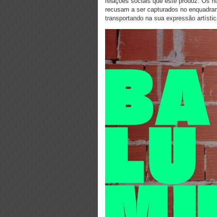
relações sociais que este produz. Os r
recusam a ser capturados no enquadrame
transportando na sua expressão artístic