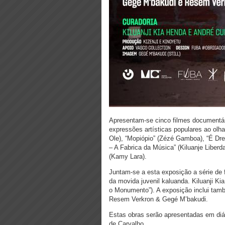
Apresentam-se cinco filmes documentár
expressões artísticas populares ao olha
Ole), “Mopiópio” (Zézé Gamboa), “É Dr
– A Fabrica da Música” (Kiluanje Liber
(Kamy Lara).
Juntam-se a esta exposição a série de 
da movida juvenil kaluanda. Kiluanji K
o Monumento”). A exposição inclui ta
Resem Verkron & Gegé M’bakudi.
Estas obras serão apresentadas em diá
de Carvalho.