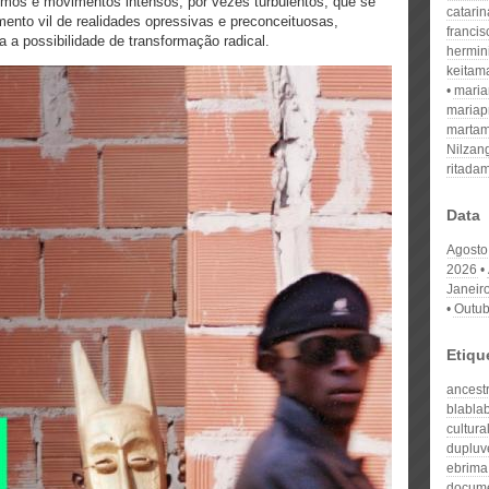
itmos e movimentos intensos, por vezes turbulentos, que se
catari
nto vil de realidades opressivas e preconceituosas,
franci
a a possibilidade de transformação radical.
hermin
keitam
mari
mariap
martam
Nilzan
ritada
Data
Agosto
2026
Janeir
Outub
Etiqu
ancest
blabla
cultura
dupluv
ebrima
docume