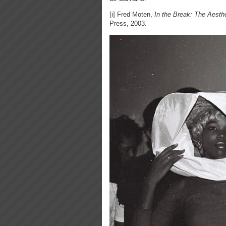
[i] Fred Moten,
In the Break: The Aesthe
Press, 2003.