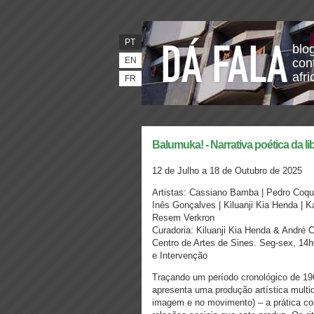
PT
blo
EN
con
afr
FR
Balumuka! - Narrativa poética da l
12 de Julho a 18 de Outubro de 2025
Artistas: Cassiano Bamba | Pedro Coqu
Inês Gonçalves | Kiluanji Kia Henda | 
Resem Verkron
Curadoria: Kiluanji Kia Henda & André 
Centro de Artes de Sines. Seg-sex, 14h
e Intervenção
Traçando um período cronológico de 19
apresenta uma produção artística multi
imagem e no movimento) – a prática com