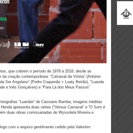
ios, que cobrem o período de 1978 a 2018, desde as
r da criação contemporânea: “Carnaval da Vitória” (António
eda Ser Angolano” (Pedro Coquenão + Luaty Beirão), “Luanda
dade e Inês Gonçalves) e “Para Lá dos Meus Passos”
fotografias “Luandar” de Cassiano Bamba, imagens inéditas
ia Henda apresenta duas séries (“Versus Carnaval” e “O Som é
mbém duas obras comissariadas de Wyssolela Moreira e
logo com o arquivo gentilmente cedido pela Valentim