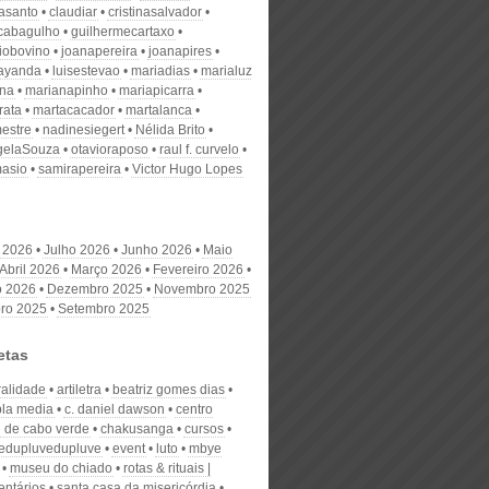
nasanto
claudiar
cristinasalvador
scabagulho
guilhermecartaxo
iobovino
joanapereira
joanapires
ayanda
luisestevao
mariadias
marialuz
ana
marianapinho
mariapicarra
rata
martacacador
martalanca
estre
nadinesiegert
Nélida Brito
gelaSouza
otavioraposo
raul f. curvelo
masio
samirapereira
Victor Hugo Lopes
 2026
Julho 2026
Junho 2026
Maio
Abril 2026
Março 2026
Fevereiro 2026
o 2026
Dezembro 2025
Novembro 2025
ro 2025
Setembro 2025
etas
ralidade
artiletra
beatriz gomes dias
bla media
c. daniel dawson
centro
l de cabo verde
chakusanga
cursos
edupluvedupluve
event
luto
mbye
museu do chiado
rotas & rituais |
ntários
santa casa da misericórdia