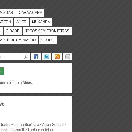
VISITAR
CARA A CARA
CREEN
A LER
MUKANDA
S
CIDADE
JOGOS SEM FRONTEIRAS
ARTE DE CARVALHO
CORPO
S
com a etiqueta Sines
vo
strador
adrianabarbosa
Alícia Gaspar
desoares
camillediard
candela