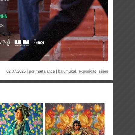
02.07.2025 | por
martalanca
|
balumuka!
,
exposição
,
sines