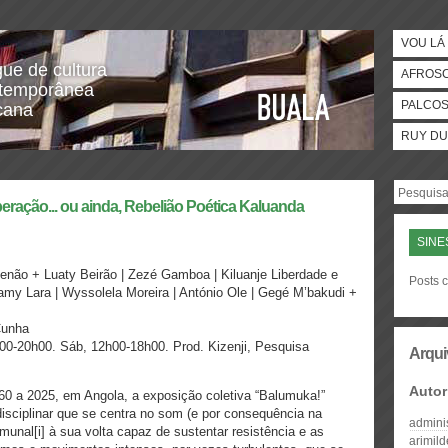
VOU LÁ 
gue de cultura
AFROS
temporânea
PALCO
icana
RUY DU
iberação... ou ainda, Rebelião Poética Kaluanda
SINE
enão + Luaty Beirão | Zezé Gamboa | Kiluanje Liberdade e
Posts 
Kamy Lara | Wyssolela Moreira | António Ole | Gegé M’bakudi +
Cunha
00-20h00. Sáb, 12h00-18h00. Prod. Kizenji, Pesquisa
Arqui
Autor
60 a 2025, em Angola, a exposição coletiva “Balumuka!”
disciplinar que se centra no som (e por consequência na
admini
unal[i] à sua volta capaz de sustentar resistência e as
arimil