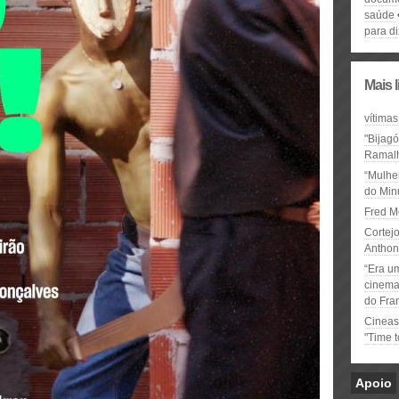
saúde
para di
Mais 
vítimas
"Bijag
Ramal
“Mulhe
do Minu
Fred M
Cortejo
Anthon
“Era u
cinema 
do Fra
Cineas
"Time 
Apoio