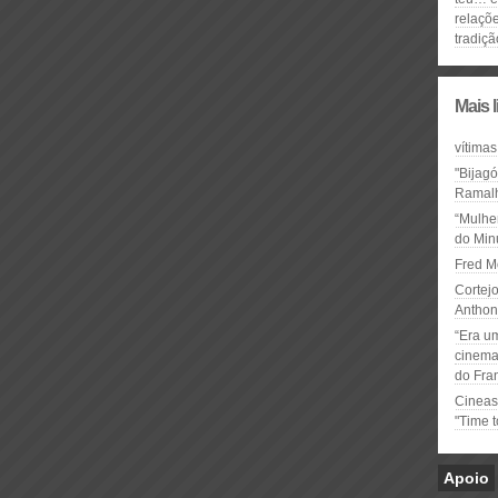
relaçõe
tradiçã
Mais 
vítimas
"Bijag
Ramal
“Mulhe
do Minu
Fred M
Cortejo
Anthon
“Era u
cinema 
do Fra
Cineas
"Time 
Apoio