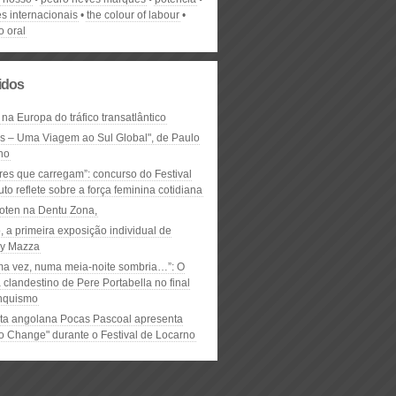
s internacionais
the colour of labour
o oral
lidos
 na Europa do tráfico transatlântico
ós – Uma Viagem ao Sul Global", de Paulo
ho
res que carregam”: concurso do Festival
to reflete sobre a força feminina cotidiana
oten na Dentu Zona,
, a primeira exposição individual de
y Mazza
ma vez, numa meia-noite sombria…”: O
clandestino de Pere Portabella no final
nquismo
ta angolana Pocas Pascoal apresenta
to Change" durante o Festival de Locarno