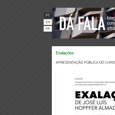
PT
blo
EN
con
afr
FR
Exalações
APRESENTAÇÃO PÚBLICA DO LIVR