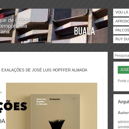
VOU LÁ 
gue de cultura
AFROS
temporânea
PALCO
icana
RUY DU
JOSÉ
O EXALAÇÕES DE JOSÉ LUIS HOPFFER ALMADA
Posts 
Arqui
Autor
admini
arimil