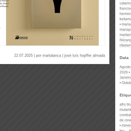
catari
franci
hermin
keitam
mari
mariap
martam
Nilzan
ritada
22.07.2025 | por
martalanca
|
josé luís hopffer almada
Data
Agosto
2026
Janeir
Outub
Etiqu
afro blu
mutam
combat
de cin
minel
teu… é