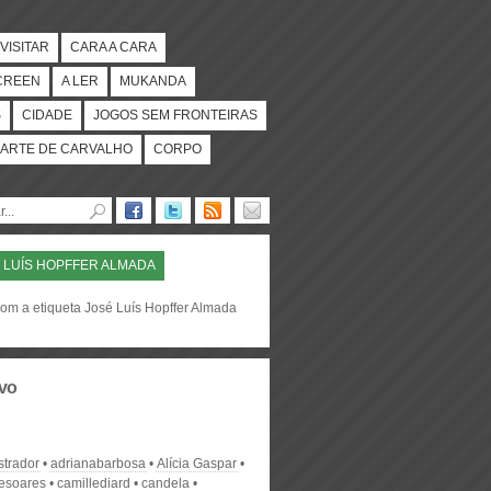
VISITAR
CARA A CARA
CREEN
A LER
MUKANDA
S
CIDADE
JOGOS SEM FRONTEIRAS
ARTE DE CARVALHO
CORPO
 LUÍS HOPFFER ALMADA
com a etiqueta José Luís Hopffer Almada
vo
strador
adrianabarbosa
Alícia Gaspar
desoares
camillediard
candela