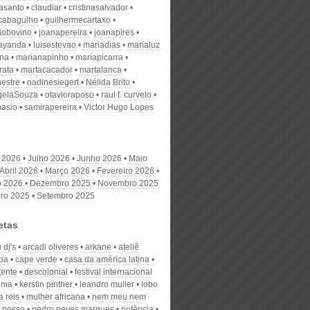
nasanto
claudiar
cristinasalvador
scabagulho
guilhermecartaxo
iobovino
joanapereira
joanapires
ayanda
luisestevao
mariadias
marialuz
ana
marianapinho
mariapicarra
rata
martacacador
martalanca
estre
nadinesiegert
Nélida Brito
gelaSouza
otavioraposo
raul f. curvelo
masio
samirapereira
Victor Hugo Lopes
 2026
Julho 2026
Junho 2026
Maio
Abril 2026
Março 2026
Fevereiro 2026
o 2026
Dezembro 2025
Novembro 2025
ro 2025
Setembro 2025
etas
 dj's
arcadi oliveres
arkane
ateliê
ba
cape verde
casa da américa latina
ente
descolonial
festival internacional
ema
kerstin pinther
leandro muller
lobo
a reis
mulher africana
nem meu nem
 nosso
pedro neves marques
potência