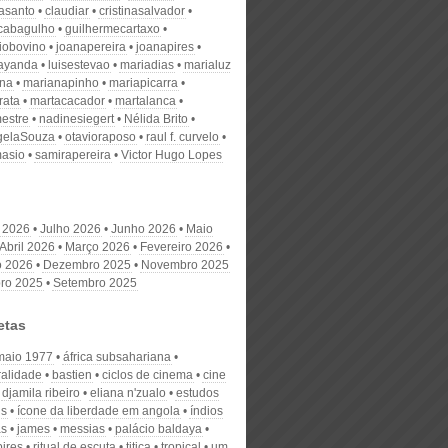
nasanto
claudiar
cristinasalvador
scabagulho
guilhermecartaxo
iobovino
joanapereira
joanapires
ayanda
luisestevao
mariadias
marialuz
ana
marianapinho
mariapicarra
rata
martacacador
martalanca
estre
nadinesiegert
Nélida Brito
gelaSouza
otavioraposo
raul f. curvelo
masio
samirapereira
Victor Hugo Lopes
 2026
Julho 2026
Junho 2026
Maio
Abril 2026
Março 2026
Fevereiro 2026
o 2026
Dezembro 2025
Novembro 2025
ro 2025
Setembro 2025
etas
maio 1977
áfrica subsahariana
ralidade
bastien
ciclos de cinema
cine
djamila ribeiro
eliana n'zualo
estudos
is
ícone da liberdade em angola
índios
as
james
messias
palácio baldaya
pires
ritual de escuta
titica
tropical
um