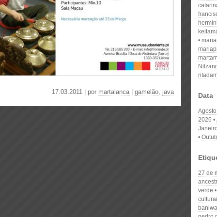
catari
franci
hermin
keitam
mari
mariap
martam
Nilzan
ritada
17.03.2011 | por
martalanca
|
gamelão
,
java
Data
Agosto
2026
Janeir
Outub
Etiqu
27 de 
ancest
verde
cultura
baniw
pedro 