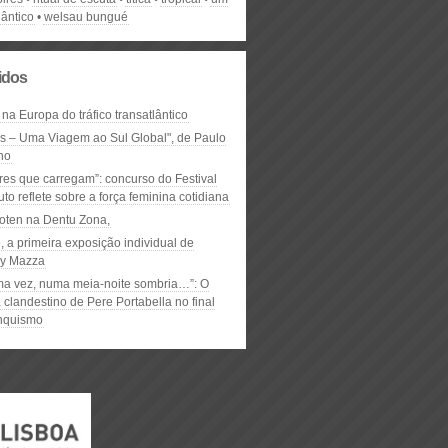
lântico
welsau bungué
lidos
 na Europa do tráfico transatlântico
ós – Uma Viagem ao Sul Global", de Paulo
ho
res que carregam”: concurso do Festival
to reflete sobre a força feminina cotidiana
oten na Dentu Zona,
, a primeira exposição individual de
y Mazza
ma vez, numa meia-noite sombria…”: O
clandestino de Pere Portabella no final
nquismo