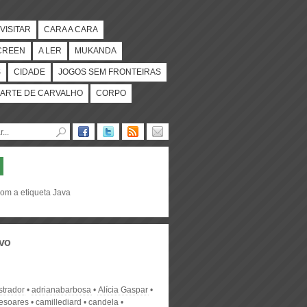
VISITAR
CARA A CARA
CREEN
A LER
MUKANDA
S
CIDADE
JOGOS SEM FRONTEIRAS
ARTE DE CARVALHO
CORPO
com a etiqueta Java
vo
strador
adrianabarbosa
Alícia Gaspar
desoares
camillediard
candela