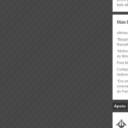
fado at
Mais 
vítimas
"Bijag
Ramal
“Mulhe
do Minu
Fred M
Cortejo
Anthon
“Era u
cinema 
do Fra
Apoio