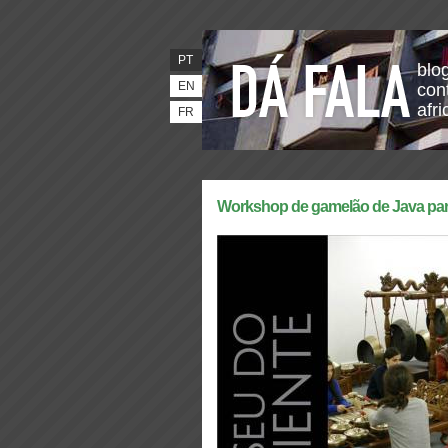
PT
blo
EN
con
afr
FR
Workshop de gamelão de Java para