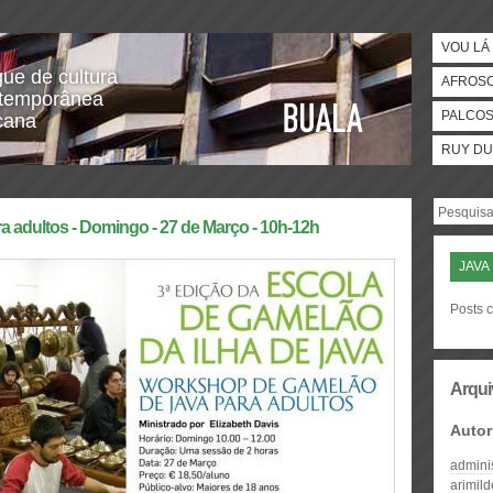
VOU LÁ 
gue de cultura
AFROS
temporânea
PALCO
icana
RUY DU
 adultos - Domingo - 27 de Março - 10h-12h
JAVA
Posts 
Arqui
Autor
admini
arimil