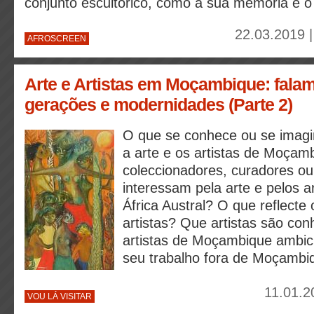
conjunto escultórico, como a sua memória e o
22.03.2019 
AFROSCREEN
Arte e Artistas em Moçambique: falam
gerações e modernidades (Parte 2)
O que se conhece ou se imagi
a arte e os artistas de Moça
coleccionadores, curadores ou
interessam pela arte e pelos a
África Austral? O que reflecte
artistas? Que artistas são co
artistas de Moçambique ambic
seu trabalho fora de Moçambi
11.01.2
VOU LÁ VISITAR