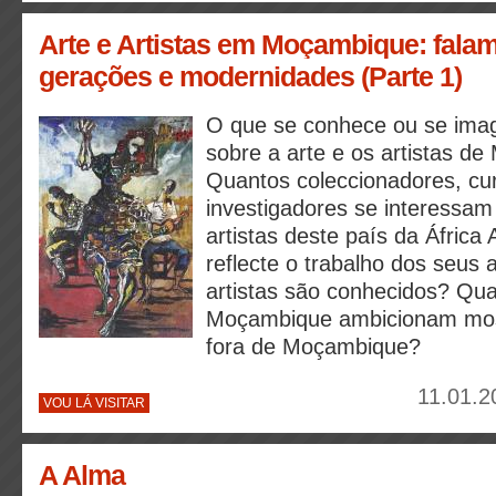
Arte e Artistas em Moçambique: falam
gerações e modernidades (Parte 1)
O que se conhece ou se imag
sobre a arte e os artistas d
Quantos coleccionadores, cu
investigadores se interessam 
artistas deste país da África
reflecte o trabalho dos seus 
artistas são conhecidos? Qua
Moçambique ambicionam most
fora de Moçambique?
11.01.2
VOU LÁ VISITAR
A Alma