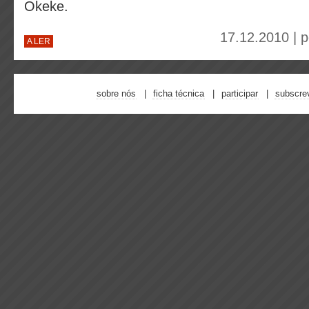
Okeke.
17.12.2010 | 
A LER
sobre nós
ficha técnica
participar
subscre