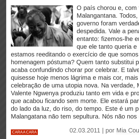
O país chorou e, com
Malangantana. Todos, 
governo foram verdade
despedida. Vale a pen
entanto: fizemos-lhe 
que ele tanto queria 
estamos reeditando o exercício de que somos 
homenagem póstuma? Quem tanto substitui pe
acaba confundindo chorar por celebrar. E talv
quisesse hoje menos lágrima e mais cor, mais
celebração de uma utopia nova. Na verdade,
Valente Ngwenya produziu tanto em vida e pro
que acabou ficando sem morte. Ele estará pa
do lado da luz, do riso, do tempo. Este é um 
Malangatana não tem sepultura. Nós não nos
02.03.2011 | por
Mia Cou
CARA A CARA