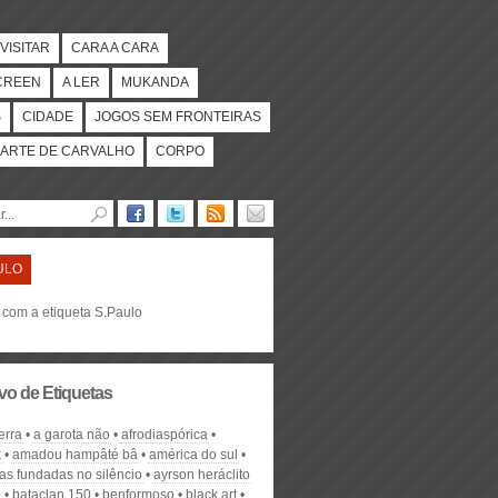
VISITAR
CARA A CARA
CREEN
A LER
MUKANDA
S
CIDADE
JOGOS SEM FRONTEIRAS
ARTE DE CARVALHO
CORPO
ULO
 com a etiqueta S.Paulo
vo de Etiquetas
erra
a garota não
afrodiaspórica
k
amadou hampâté bâ
américa do sul
as fundadas no silêncio
ayrson heráclito
e
bataclan 150
benformoso
black art