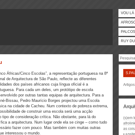
VOU LÁ 
AFROS
PALCO
RUY DU
u
S.PA
nco Áfricas/Cinco Escolas”, a representação portuguesa na 8ª
nal de Arquitectura de São Paulo, reflecte as diferentes
lidades dos países africanos cuja língua oficial é a
Artigos
tuguesa. Para cada um deles, um protótipo de escola
envolvido por outras tantas equipas de arquitectura. Para a
né-Bissau, Pedro Maurício Borges projectou uma Escola
ica na cidade de Cacheu. Num contexto de pobreza extrema,
Arqui
ossibilidade de construir uma escola será uma acção
o tipo de consideração crítica. Não obstante, para lá do
(s)em t
, fica a arquitectura. Num lugar onde ela se cinge – como tudo
afrolin
ecessário fazer com pouco. Mas também com muitas outras
as cois
ue interessou o mundo.
azeit