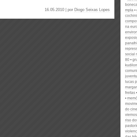
bonec
16.05.2010 | por
Diogo Seixas Lopes
mpla
cochin
compos
na eur
environ
exposi
panafr
repres
social
80
gr
kudilo
comuni
juvent
lucas 
margar
freitas
memór
movime
do cin
viemos
riso d
pastorí
violen
das trê