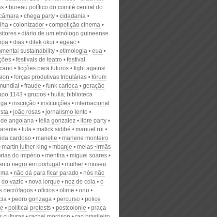
as
bureau político do comité central do
câmara
chega party
cidadania
ilha
colonizador
competição cinema
itores
diário de um etnólogo guineense
opa
dias
dilek okur
egeac
mental sustainability
etimologia
eua
ções
festivais de teatro
festival
icano
ficções para futuros
fight against
sion
forças produtivas tributárias
fórum
 mundial
fraude
funk carioca
geração
upo 1143
grupos
huíla; biblioteca
nga
inscrição
instituições
internacional
sta
joão rosas
jornalismo lento
ude angolana
lélia gonzalez
libre party
parente
lula
malick sidibé
manuel rui
ida cardoso
marielle
marlene monteiro
martin luther king
mbanje
meias~irmãs
ias do império
mentira
miguel soares
nto negro em portugal
mulher
museu
ema
não dá para ficar parado
nòs não
 do vazio
nova iorque
noz de cola
o
os necrófagos
ofícios
olime
onu
cia
pedro gonzaga
percurso
police
ce
political protests
postcolonie
praça
s culturas
rachel morrison
rap brasileiro