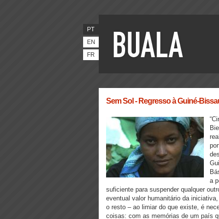
PT
EN
FR
Sem Sol - Regresso à Guiné-Bissa
“Ci
Bie
rea
por
des
Gui
Bás
a p
suficiente para suspender qualquer outr
eventual valor humanitário da iniciativa
o resto – ao limiar do que existe, é n
coisas: com as memórias de um país q