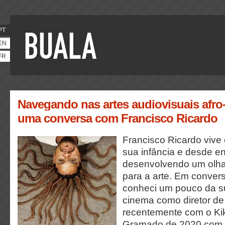
PT
EN
FR
Navegando nas artes audiovisuais afro
uma conversa com Francisco Ricardo
Francisco Ricardo viv
sua infância e desde e
desenvolvendo um olhar 
para a arte. Em convers
conheci um pouco da su
cinema como diretor de
recentemente com o Kik
Gramado de 2020 com o