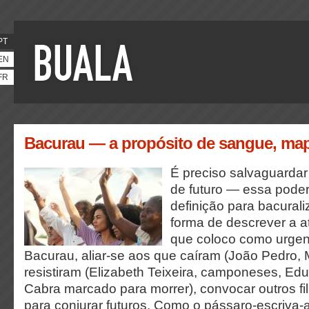
PT
EN
FR
Bacurau — a propósito de sangue, ma
É preciso salvaguardar
de futuro — essa poder
definição para bacurali
forma de descrever a a
que coloco como urgent
Bacurau, aliar-se aos que caíram (João Pedro, M
resistiram (Elizabeth Teixeira, camponeses, Ed
Cabra marcado para morrer), convocar outros fil
para conjurar futuros. Como o pássaro-escriva-