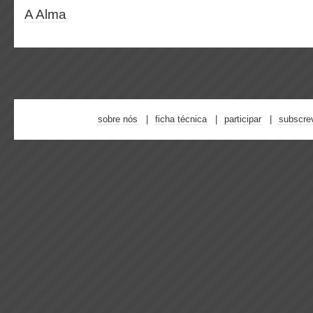
A Alma
sobre nós
ficha técnica
participar
subscre