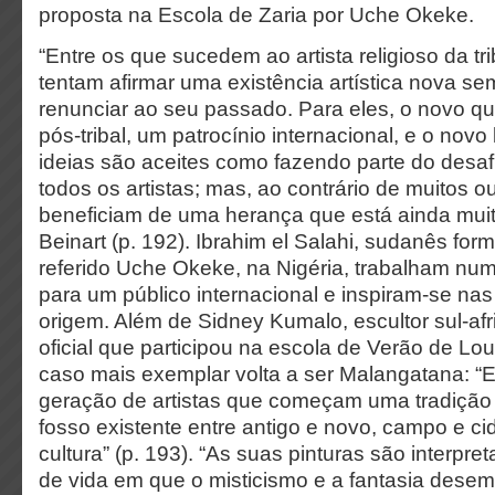
proposta na Escola de Zaria por Uche Okeke.
“Entre os que sucedem ao artista religioso da tr
tentam afirmar uma existência artística nova se
renunciar ao seu passado. Para eles, o novo qu
pós-tribal, um patrocínio internacional, e o novo
ideias são aceites como fazendo parte do desaf
todos os artistas; mas, ao contrário de muitos ou
beneficiam de uma herança que está ainda muit
Beinart (p. 192). Ibrahim el Salahi, sudanês fo
referido Uche Okeke, na Nigéria, trabalham nu
para um público internacional e inspiram-se nas
origem. Além de Sidney Kumalo, escultor sul-a
oficial que participou na escola de Verão de L
caso mais exemplar volta a ser Malangatana: “E
geração de artistas que começam uma tradiçã
fosso existente entre antigo e novo, campo e ci
cultura” (p. 193). “As suas pinturas são interp
de vida em que o misticismo e a fantasia de