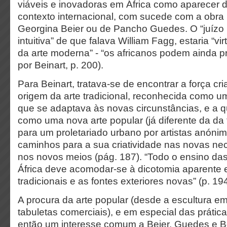
viáveis e inovadoras em África como aparecer 
contexto internacional, com sucede com a obra
Georgina Beier ou de Pancho Guedes. O “juízo in
intuitiva” de que falava William Fagg, estaria “v
da arte moderna” - “os africanos podem ainda pr
por Beinart, p. 200).
Para Beinart, tratava-se de encontrar a força cr
origem da arte tradicional, reconhecida como u
que se adaptava às novas circunstâncias, e a qu
como uma nova arte popular (já diferente da da 
para um proletariado urbano por artistas anóni
caminhos para a sua criatividade nas novas ne
nos novos meios (pág. 187). “Todo o ensino das
África deve acomodar-se à dicotomia aparente 
tradicionais e as fontes exteriores novas” (p. 194
A procura da arte popular (desde a escultura e
tabuletas comerciais), e em especial das prática
então um interesse comum a Beier, Guedes e Be