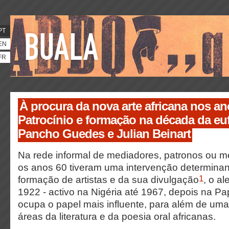
PT
EN
FR
À procura da nova arte africana nos an
Patrocínio e formação na década da eufo
Pancho Guedes e Julian Beinart
Na rede informal de mediadores, patronos ou 
os anos 60 tiveram uma intervenção determina
1
formação de artistas e da sua divulgação
, o al
1922 - activo na Nigéria até 1967, depois na P
ocupa o papel mais influente, para além de um
áreas da literatura e da poesia oral africanas.