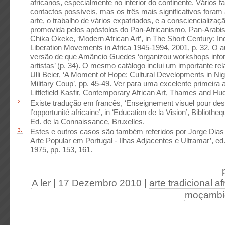
africanos, especialmente no interior do continente. Vários 
contactos possíveis, mas os três mais significativos foram
arte, o trabalho de vários expatriados, e a consciencialização
promovida pelos apóstolos do Pan-Africanismo, Pan-Arabis
Chika Okeke, ‘Modern African Art’, in The Short Century: 
Liberation Movements in Africa 1945-1994, 2001, p. 32. O au
versão de que Amâncio Guedes ‘organizou workshops infor
artistas’ (p. 34). O mesmo catálogo inclui um importante rel
Ulli Beier, ‘A Moment of Hope: Cultural Developments in Nige
Military Coup’, pp. 45-49. Ver para uma excelente primeir
Littlefield Kasfir, Contemporary African Art, Thames and Hu
2.
Existe tradução em francês, ‘Enseignement visuel pour des
l’opportunité africaine’, in ‘Education de la Vision’, Biblioth
Ed. de la Connaissance, Bruxelles.
3.
Estes e outros casos são também referidos por Jorge Dias
Arte Popular em Portugal - Ilhas Adjacentes e Ultramar’, ed
1975, pp. 153, 161.
A ler
| 17 Dezembro 2010
|
arte tradicional a
moçambi