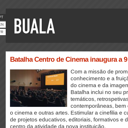
PT
EN
FR
Batalha Centro de Cinema inaugura a 
Com a missão de prom
conhecimento e a fruiçã
do cinema e da image
Batalha inclui no seu p
temáticos, retrospetiva
contemporâneas, bem c
o cinema e outras artes. Estimular a cinefilia e c
de projetos educativos, editoriais, formativos e
centro da atividade da nova instituição.