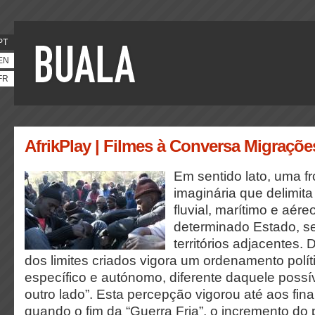
PT
EN
FR
AfrikPlay | Filmes à Conversa Migrações
Em sentido lato, uma fr
imaginária que delimita o
fluvial, marítimo e aér
determinado Estado, s
territórios adjacentes.
dos limites criados vigora um ordenamento políti
específico e autónomo, diferente daquele possí
outro lado”. Esta percepção vigorou até aos fin
quando o fim da “Guerra Fria”, o incremento do