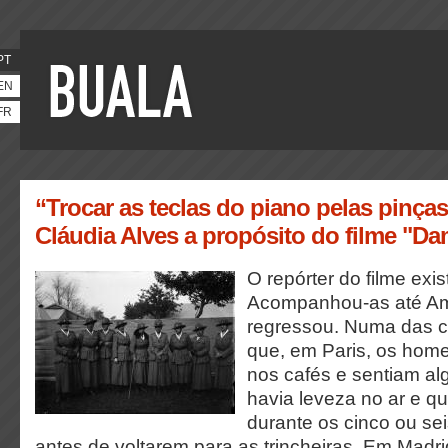
PT
EN
FR
“Trocar as teclas do piano pelas pinç
Cláudia Alves a propósito do filme "D
O repórter do filme exi
Acompanhou-as até Am
regressou. Numa das c
que, em Paris, os hom
nos cafés e sentiam al
havia leveza no ar e q
durante os cinco ou sei
antes de voltarem para as trincheiras. Em Madri