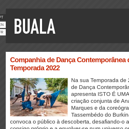
PT
EN
FR
Companhia de Dança Contemporânea d
Temporada 2022
Na sua Temporada de 
de Dança Contemporân
apresenta ISTO É UM
criação conjunta de An
Marques e da coreógra
Tassembédo do Burkin
convoca o público à descoberta, desafiando-o a
consigo próprio e a envolver-se num universo 